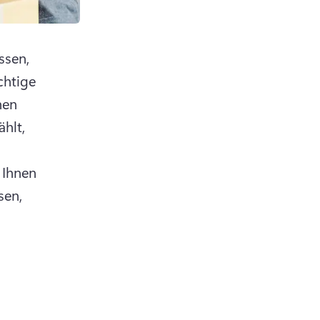
sen, 
htige 
en 
hlt, 
Ihnen 
en, 