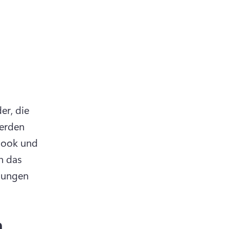
r, die 
erden 
ook und 
 das 
dungen 
n