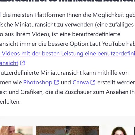
die meisten Plattformen Ihnen die Möglichkeit gebe
sche Miniaturansicht zu verwenden (eine zufälliges 
o aus Ihrem Video), ist eine benutzerdefinierte 
ansicht immer die bessere Option.
Laut YouTube ha
 Videos mit der besten Leistung eine benutzerdefini
(opens in a new tab)
ansicht
utzerdefinierte Miniaturansicht kann mithilfe von 
(opens in a new tab)
(opens in a ne
men wie 
Photoshop
 und 
Canva
 erstellt werde
Text und Grafiken, die die Zuschauer zum Ansehen Ihr
rleiten. 