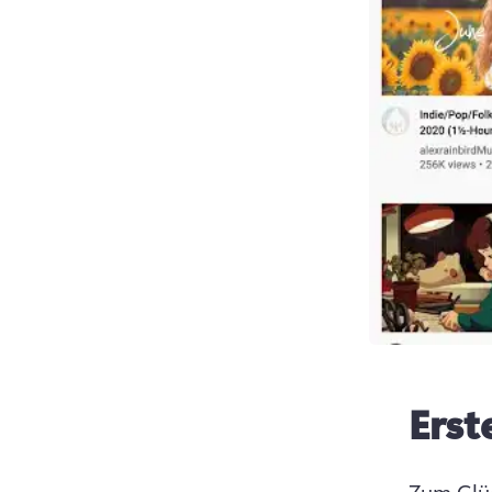
Erst
Zum Glüc