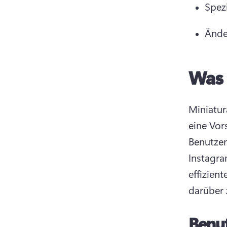
Spez
Ände
Was 
Miniatur
eine Vor
Benutzer
Instagra
effizien
darüber 
Benut