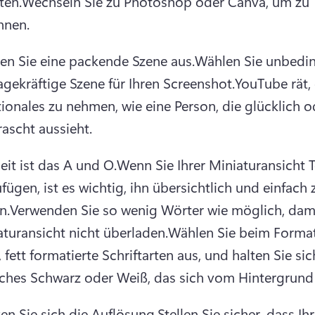
ten.
Wechseln Sie zu Photoshop oder Canva, um zu 
nnen.
en Sie eine packende Szene aus.
Wählen Sie unbeding
gekräftige Szene für Ihren Screenshot.
YouTube rät, 
onales zu nehmen, wie eine Person, die glücklich od
ascht aussieht. 
eit ist das A und O.
Wenn Sie Ihrer Miniaturansicht Te
fügen, ist es wichtig, ihn übersichtlich und einfach z
n.
Verwenden Sie so wenig Wörter wie möglich, damit
aturansicht nicht überladen.
Wählen Sie beim Format
, fett formatierte Schriftarten aus, und halten Sie sich
aches Schwarz oder Weiß, das sich vom Hintergrund
en Sie sich die Auflösung.
Stellen Sie sicher, dass Ihr