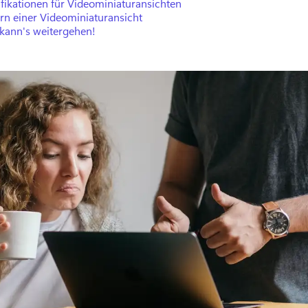
fikationen für Videominiaturansichten
rn einer Videominiaturansicht
 kann's weitergehen!