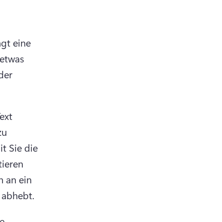
t eine 
etwas 
er 
xt 
u 
 Sie die 
ieren 
 an ein 
 abhebt.
e 