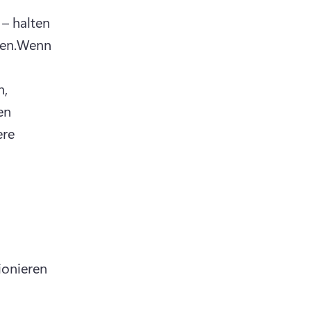
– halten 
en.
Wenn 
, 
n 
re 
onieren 