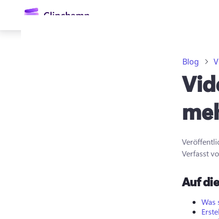
springen
Blog
V
Vid
meh
Veröffentl
Anmelden
Verfasst v
Kostenlos testen
Auf die
Was 
Erste