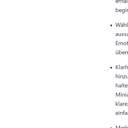
erhal
begi
Wähl
aussa
Emoti
überr
Klarh
hinzu
halte
Mini
klare
einf
Merk