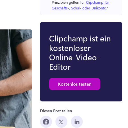
Prinzipien gelten für 
Clipchamp für 
Geschäfts-, Schul- oder Unikonto
.“ 
Clipchamp ist ein
kostenloser
Online-Video-
Editor
Kostenlos testen
Diesen Post teilen