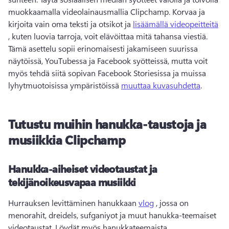
muokkaamalla videolainausmallia Clipchamp. 
Korvaa ja 
kirjoita vain oma teksti ja otsikot ja 
lisäämällä videopeitteitä
, kuten luovia tarroja, voit elävöittaa mitä tahansa viestiä. 
Tämä asettelu sopii erinomaisesti jakamiseen suurissa 
näytöissä, YouTubessa ja Facebook syötteissä, mutta voit 
myös tehdä siitä sopivan Facebook Storiesissa ja muissa 
lyhytmuotoisissa ympäristöissä 
muuttaa kuvasuhdetta
. 
Tutustu muihin hanukka-taustoja ja
musiikkia Clipchamp
Hanukka-aiheiset videotaustat ja
tekijänoikeusvapaa musiikki
Hurrauksen levittäminen hanukkaan 
vlog
 , jossa on 
menorahit, dreidels, sufganiyot ja muut hanukka-teemaiset 
videotaustat. 
Löydät myös hanukkateemaista 