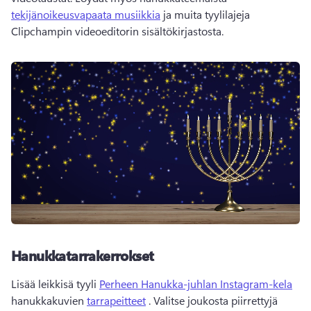
tekijänoikeusvapaata musiikkia
 ja muita tyylilajeja 
Clipchampin videoeditorin sisältökirjastosta. 
Hanukkatarrakerrokset
Lisää leikkisä tyyli 
Perheen Hanukka-juhlan Instagram-kela
hanukkakuvien 
tarrapeitteet
 . 
Valitse joukosta piirrettyjä 