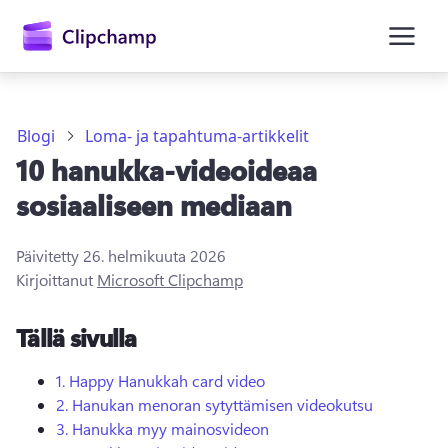
Blogi
Loma- ja tapahtuma-artikkelit
10 hanukka-videoideaa
sosiaaliseen mediaan
Päivitetty
26. helmikuuta 2026
Kirjaudu sisään
Kirjoittanut
Microsoft Clipchamp
Kokeile maksutta
Tällä sivulla
1.
Happy Hanukkah card video
2.
Hanukan menoran sytyttämisen videokutsu
3.
Hanukka myy mainosvideon