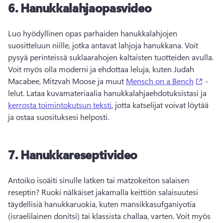
6.
Hanukkalahjaopasvideo
Luo hyödyllinen opas parhaiden hanukkalahjojen 
suositteluun niille, jotka antavat lahjoja hanukkana. 
Voit 
pysyä perinteissä suklaarahojen kaltaisten tuotteiden avulla. 
Voit myös olla moderni ja ehdottaa leluja, kuten Judah 
(open
Macabee, Mitzvah Moose ja muut 
Mensch on a Bench
 -
lelut. 
Lataa kuvamateriaalia hanukkalahjaehdotuksistasi ja 
kerrosta toimintokutsun teksti
, jotta katselijat voivat löytää 
ja ostaa suosituksesi helposti. 
7.
Hanukkareseptivideo
Antoiko isoäiti sinulle latken tai matzokeiton salaisen 
reseptin? 
Ruoki nälkäiset jakamalla keittiön salaisuutesi 
täydellisiä hanukkaruokia, kuten mansikkasufganiyotia 
(israelilainen donitsi) tai klassista challaa, varten. 
Voit myös 