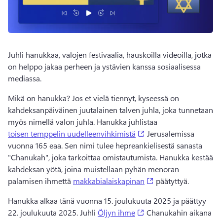
Juhli hanukkaa, valojen festivaalia, hauskoilla videoilla, jotka 
on helppo jakaa perheen ja ystävien kanssa sosiaalisessa 
mediassa. 
Mikä on hanukka? 
Jos et vielä tiennyt, kyseessä on 
kahdeksanpäiväinen juutalainen talven juhla, joka tunnetaan 
myös nimellä valon juhla. Hanukka juhlistaa 
(opens in a new tab)
toisen temppelin uudelleenvihkimistä
 Jerusalemissa 
vuonna 165 eaa. 
Sen nimi tulee hepreankielisestä sanasta 
"Chanukah", joka tarkoittaa omistautumista. 
Hanukka kestää 
kahdeksan yötä, joina muistellaan pyhän menoran 
(opens in a new tab
palamisen ihmettä 
makkabialaiskapinan
 päätyttyä. 
Hanukka alkaa tänä vuonna 15. joulukuuta 2025 ja päättyy 
(opens in a new tab)
22. joulukuuta 2025. 
Juhli 
Öljyn ihme
 Chanukahin aikana 