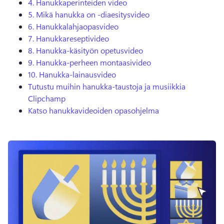
4.
Hanukkaperinteiden video
5.
Mikä hanukka on -diaesitysvideo
6.
Hanukkalahjaopasvideo
7.
Hanukkareseptivideo
8.
Hanukka-käsityön opetusvideo
9.
Hanukka-perheen montaasivideo
10.
Hanukka-lainausvideo
Tutustu muihin hanukka-taustoja ja musiikkia
Clipchamp
Katso hanukkavideoiden opasohjelma