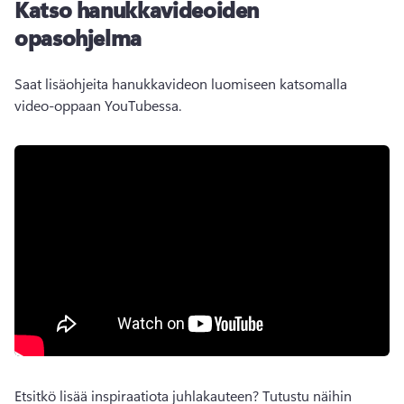
Katso hanukkavideoiden
opasohjelma
Saat lisäohjeita hanukkavideon luomiseen katsomalla 
video-oppaan YouTubessa. 
Etsitkö lisää inspiraatiota juhlakauteen? 
Tutustu näihin 