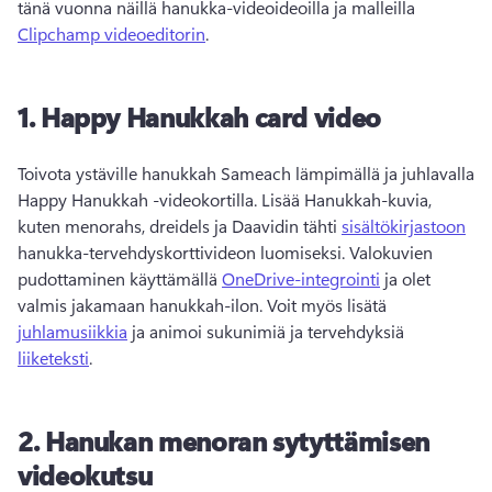
tänä vuonna näillä hanukka-videoideoilla ja malleilla 
Clipchamp videoeditorin
. 
1.
Happy Hanukkah card video
Toivota ystäville hanukkah Sameach lämpimällä ja juhlavalla 
Happy Hanukkah -videokortilla. 
Lisää Hanukkah-kuvia, 
kuten menorahs, dreidels ja Daavidin tähti 
sisältökirjastoon
hanukka-tervehdyskorttivideon luomiseksi. 
Valokuvien 
pudottaminen käyttämällä 
OneDrive-integrointi
 ja olet 
valmis jakamaan hanukkah-ilon. 
Voit myös lisätä 
juhlamusiikkia
 ja animoi sukunimiä ja tervehdyksiä 
liiketeksti
. 
2.
Hanukan menoran sytyttämisen
videokutsu