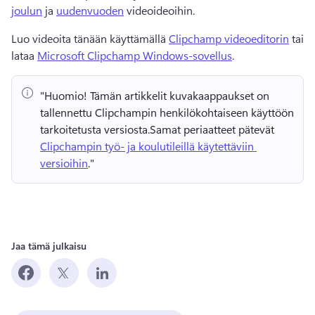
joulun
 ja 
uudenvuoden
 videoideoihin. 
Luo videoita tänään käyttämällä 
Clipchamp videoeditorin
 tai 
lataa 
Microsoft Clipchamp Windows-sovellus
. 
"Huomio!
 Tämän artikkelit kuvakaappaukset on 
tallennettu Clipchampin henkilökohtaiseen käyttöön 
tarkoitetusta versiosta.
Samat periaatteet pätevät 
Clipchampin työ- ja koulutileillä käytettäviin 
versioihin
." 
Jaa tämä julkaisu