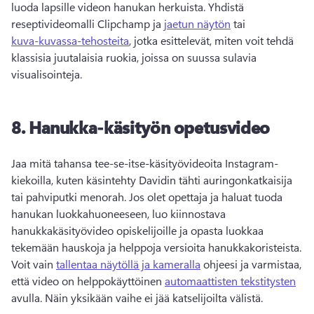
luoda lapsille videon hanukan herkuista. 
Yhdistä 
reseptivideomalli Clipchamp ja 
jaetun näytön
 tai 
kuva-kuvassa-tehosteita
, jotka esittelevät, miten voit tehdä 
klassisia juutalaisia ruokia, joissa on suussa sulavia 
visualisointeja. 
8.
Hanukka-käsityön opetusvideo
Jaa mitä tahansa tee-se-itse-käsityövideoita Instagram-
kiekoilla, kuten käsintehty Davidin tähti auringonkatkaisija 
tai pahviputki menorah. 
Jos olet opettaja ja haluat tuoda 
hanukan luokkahuoneeseen, luo kiinnostava 
hanukkakäsityövideo opiskelijoille ja opasta luokkaa 
tekemään hauskoja ja helppoja versioita hanukkakoristeista. 
Voit vain 
tallentaa näytöllä ja kameralla
 ohjeesi ja varmistaa, 
että video on helppokäyttöinen 
automaattisten tekstitysten
avulla. Näin yksikään vaihe ei jää katselijoilta välistä. 