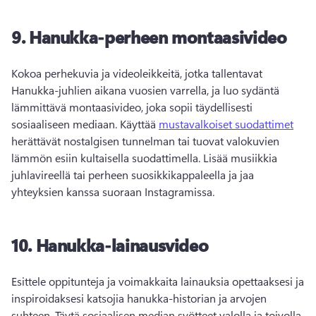
9.
Hanukka-perheen montaasivideo
Kokoa perhekuvia ja videoleikkeitä, jotka tallentavat 
Hanukka-juhlien aikana vuosien varrella, ja luo sydäntä 
lämmittävä montaasivideo, joka sopii täydellisesti 
sosiaaliseen mediaan. 
Käyttää 
mustavalkoiset suodattimet
herättävät nostalgisen tunnelman tai tuovat valokuvien 
lämmön esiin kultaisella suodattimella. 
Lisää musiikkia 
juhlavireellä tai perheen suosikkikappaleella ja jaa 
yhteyksien kanssa suoraan Instagramissa. 
10.
Hanukka-lainausvideo
Esittele oppitunteja ja voimakkaita lainauksia opettaaksesi ja 
inspiroidaksesi katsojia hanukka-historian ja arvojen 
suhteen. 
Täytä sosiaalisen median syötteet valolla ja toivolla 