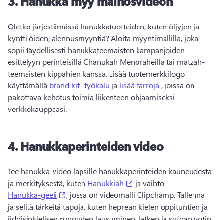
3.
Hanukka myy mainosvideon
Oletko järjestämässä hanukkatuotteiden, kuten öljyjen ja 
kynttilöiden, alennusmyyntiä? 
Aloita myyntimallilla, joka 
sopii täydellisesti hanukkateemaisten kampanjoiden 
esittelyyn perinteisillä Chanukah Menoraheilla tai matzah-
teemaisten kippahien kanssa. 
Lisää tuotemerkkilogo 
käyttämällä 
brand kit -työkalu
 ja 
lisää tarroja
 , joissa on 
pakottava kehotus toimia liikenteen ohjaamiseksi 
verkkokauppaasi. 
4.
Hanukkaperinteiden video
Tee hanukka-video lapsille hanukkaperinteiden kauneudesta 
(opens in a new tab)
ja merkityksestä, kuten 
Hanukkiah
 ja vaihto 
(opens in a new tab)
Hanukka-geeli
, jossa on videomalli Clipchamp. 
Tallenna 
ja selitä tärkeitä tapoja, kuten heprean kielen oppituntien ja 
jiddišinkielisen runouden lausuminen, latken ja sufganiyotin 