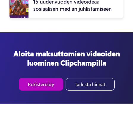
15 uudenvuoden videoideaa
sosiaalisen median juhlistamiseen
Aloita maksuttomien videoiden
luominen Clipchampilla
Rekisteröidy
Tarkista hinnat