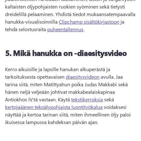
kaltaisten öljypohjaisten ruokien syöminen sekä tietysti 
dreidelillä pelaaminen. 
Yhdistä tiedot mukaansatempaavalla 
hanukka-visualisoinnilla 
Clipchamp sisältökirjastoon
 ja 
tehdä selostusraita 
puheentallennus
. 
5.
Mikä hanukka on -diaesitysvideo
Kerro aikuisille ja lapsille hanukan alkuperästä ja 
tarkoituksesta opettavaisen 
diaesitysvideon
 avulla. 
Jaa 
tarina siitä, miten Matittyahun poika Judas Makkabi sekä 
hänen neljä veljeään johtivat makkabealaiskapinaa 
Antiokhos IV:tä vastaan. 
Käytä 
tekstikerroksia
 sekä 
kertojaäänen tekoälypohjaista luontityökalua
 voidaksesi 
näyttää ja kertoa tarinan siitä, miten ihmeellinen öljy paloi 
ikuisessa lampussa kahdeksan päivän ajan. 