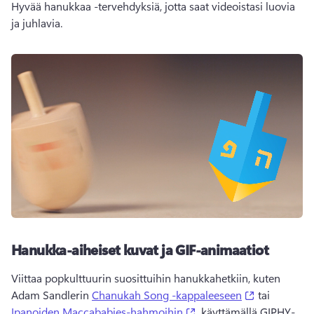
Hyvää hanukkaa -tervehdyksiä, jotta saat videoistasi luovia 
ja juhlavia. 
Hanukka-aiheiset kuvat ja GIF-animaatiot
Viittaa popkulttuurin suosittuihin hanukkahetkiin, kuten 
(opens in a 
Adam Sandlerin 
Chanukah Song -kappaleeseen
 tai 
(opens in a new tab)
Ipanoiden Maccababies-hahmoihin
, käyttämällä GIPHY-