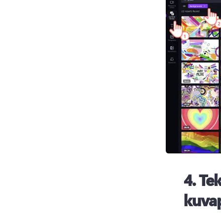
4.
Tek
kuva