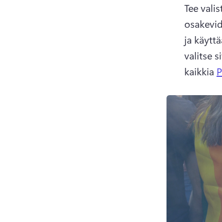
Tee valis
osakevid
ja käyttä
valitse s
kaikkia 
P