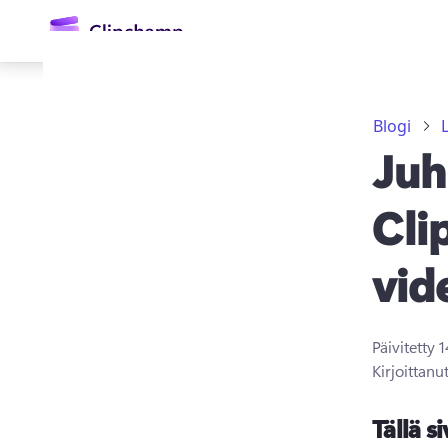
Blogi
Juh
Cli
vid
Kirjaudu sisään
Kokeile maksutta
Päivitetty
1
Kirjoittanu
Tällä si