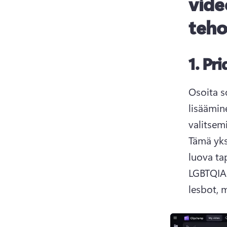
vide
teho
1.
Pri
Osoita s
lisäämin
valitsem
Tämä yks
luova ta
LGBTQIA+ 
lesbot, 