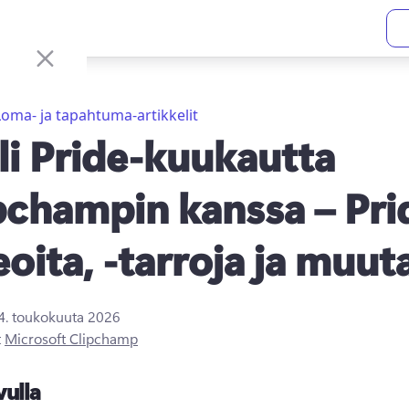
Loma- ja tapahtuma-artikkelit
li Pride-kuukautta
pchampin kanssa – Pri
eoita, -tarroja ja muut
4. toukokuuta 2026
t
Microsoft Clipchamp
vulla