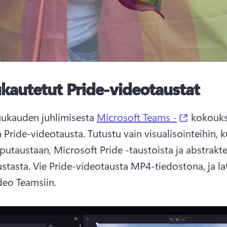
kautetut Pride-videotaustat
(opens i
ukauden juhlimisesta 
Microsoft Teams -
 kokoukse
n Pride-videotausta. 
Tutustu vain visualisointeihin, k
putaustaan, Microsoft Pride -taustoista ja abstraktei
stasta. 
Vie Pride-videotausta MP4-tiedostona, ja lat
deo Teamsiin. 