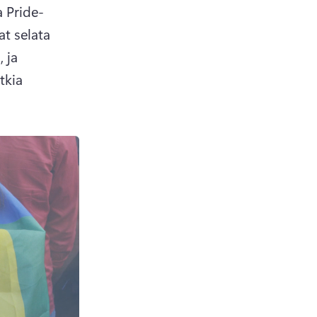
a Pride-
t selata 
 ja 
tkia 