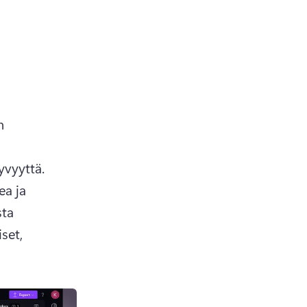
 
 ja vähennä merkintävideon läpinäkyvyyttä. 
a ja 
ta 
et, 