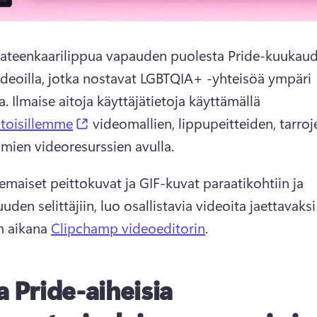
sateenkaarilippua vapauden puolesta Pride-kuukaud
ideoilla, jotka nostavat LGBTQIA+ -yhteisöä ympäri 
. 
Ilmaise aitoja käyttäjätietoja käyttämällä 
(opens in a new tab)
 toisillemme
 videomallien, lippupeitteiden, tarroje
omien videoresurssien avulla. 
emaiset peittokuvat ja GIF-kuvat paraatikohtiin ja 
suuden selittäjiin, luo osallistavia videoita jaettavaksi 
 aikana 
Clipchamp videoeditorin
. 
a Pride-aiheisia