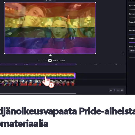
ijänoikeusvapaata Pride-aiheist
materiaalia