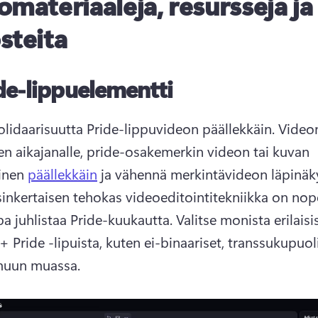
omateriaaleja, resursseja ja
steita
de-lippuelementti
olidaarisuutta Pride-lippuvideon päällekkäin. 
Videon
en aikajanalle, pride-osakemerkin videon tai kuvan 
inen 
päällekkäin
inkertaisen tehokas videoeditointitekniikka on nope
pa juhlistaa Pride-kuukautta. 
Valitse monista erilaisis
Pride -lipuista, kuten ei-binaariset, transsukupuolis
muun muassa. 