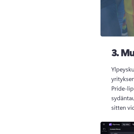
3.
Mu
Ylpeysku
yritykse
Pride-lip
sydäntau
sitten vi