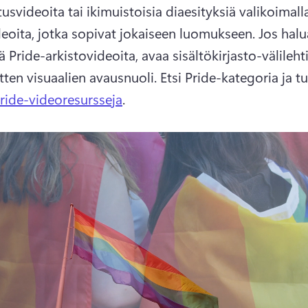
tusvideoita tai ikimuistoisia diaesityksiä valikoimall
eoita, jotka sopivat jokaiseen luomukseen. 
Jos halua
ä Pride-arkistovideoita, avaa sisältökirjasto-välilehti,
itten visuaalien avausnuoli. 
Etsi Pride-kategoria ja tu
ride-videoresursseja
. 