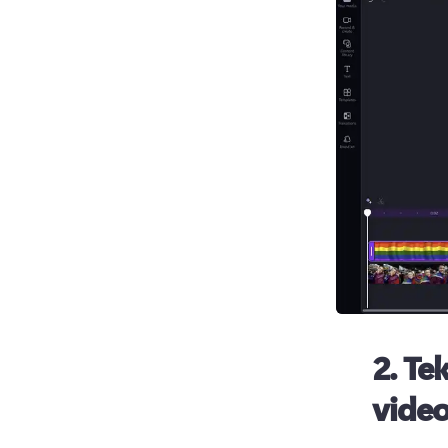
2.
Tek
video