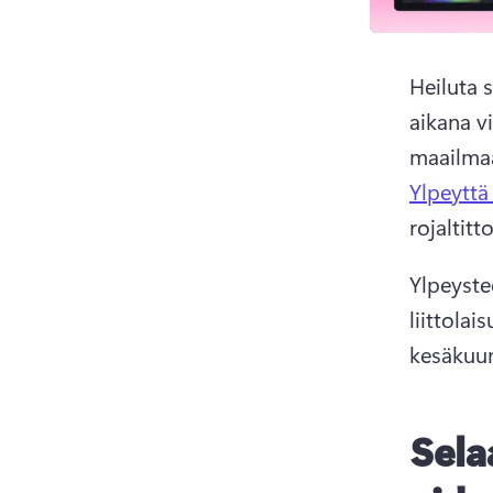
Heiluta 
aikana v
maailmaa
Ylpeyttä
rojaltitt
Ylpeyste
liittolai
kesäkuun
Sela