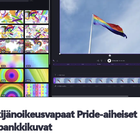
ijänoikeusvapaat Pride-aiheiset
pankkikuvat