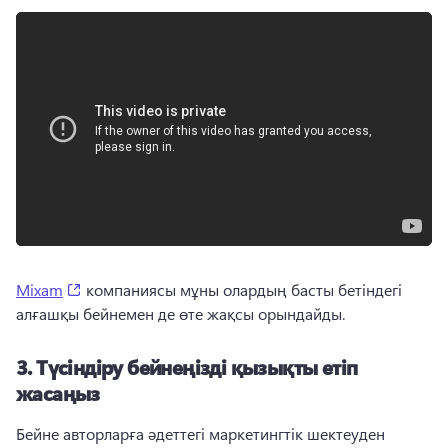
(opens in a new tab)
Mixam
 компаниясы мұны олардың басты бетіндегі 
алғашқы бейнемен де өте жақсы орындайды. 
3.
Түсіндіру бейнеңізді қызықты етіп
жасаңыз
Бейне авторларға әдеттегі маркетингтік шектеуден 