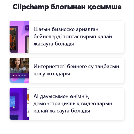
Clipchamp блогынан қосымша
Шағын бизнеске арналған
бейнелерді топтастырып қалай
жасауға болады
Интернеттегі бейнеге су таңбасын
қосу жолдары
AI дауысымен өнімнің
демонстрациялық видеоларын
қалай жасауға болады