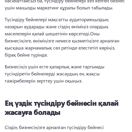
насихаттайсыз ба, түсіндіру бейнелері кез келген бизнес 
үшін маңызды маркетинг құралы болып табылады.
Түсіндіру бейнелері мақсатты аудиторияңыздың 
назарын аударады және сіздің өніміңіз олардың 
мәселелерін қалай шешетінін көрсетеді.
Оны 
бизнесіңізге, өніміңізге немесе қызметіңізге арналған 
қысқаша жарнамалық сөз
 ретінде елестетіп көріңіз, 
бірақ бейне түрінде. 
Бизнесіңіз үшін есте қаларлық және тартымды 
түсіндіретін бейнелерді жасаудың ең жақсы 
тәжірибелерін зерттеу үшін оқыңыз.
Ең үздік түсіндіру бейнесін қалай
жасауға болады
Сіздің бизнесіңізге арналған 
түсіндіру бейнесі