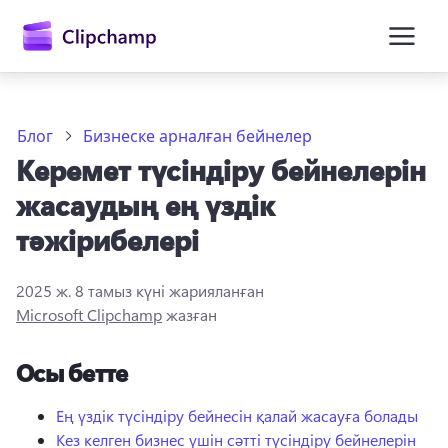
өту
Блог
Бизнеске арналған бейнелер
Керемет түсіндіру бейнелерін
жасаудың ең үздік
тәжірибелері
2025 ж. 8 тамыз
күні жарияланған
Жүйеге кіру
Microsoft Clipchamp
жазған
Тегін қолданып көру
Осы бетте
Ең үздік түсіндіру бейнесін қалай жасауға болады
Кез келген бизнес үшін сәтті түсіндіру бейнелерін