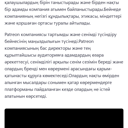
қалаушылардың бірін таныстырады және бірден нақты 
бір адамды компания атымен байланыстырады.
Бейнеде 
компанияның негізгі құндылықтары, этикасы, міндеттері 
және қоршаған ортасы туралы айтылады.
Patreon компаниясы тартымды және сенімді түсіндіру 
бейнесінің маңыздылығын түсінеді.
Patreon 
компаниясының бас директоры және тең 
құрылтайшысы аудиторияға адамдардың өзара 
әрекеттесуі, сенімділігі арқылы сенім сезімін береді және 
олардың бренді мен көрермені арасындағы қарым-
қатынасты құруға көмектеседі.
Олардың нақты өмірден 
алынған мысалдары сонымен қатар көрермендерге 
платформаны пайдаланған кезде олардың не істей 
алатынын көрсетеді.