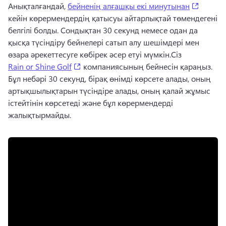
(opens 
Анықталғандай, 
бейненің алғашқы екі минутынан
кейін көрермендердің қатысуы айтарлықтай төмендегені 
белгілі болды. 
Сондықтан 30 секунд немесе одан да 
қысқа түсіндіру бейнелері сатып алу шешімдері мен 
өзара әрекеттесуге көбірек әсер етуі мүмкін.
Сіз 
(opens in a new tab)
Rain or Shine Golf
 компаниясының бейнесін қараңыз. 
Бұл небәрі 30 секунд, бірақ өнімді көрсете алады, оның 
артықшылықтарын түсіндіре алады, оның қалай жұмыс 
істейтінін көрсетеді және бұл көрермендерді 
жалықтырмайды.