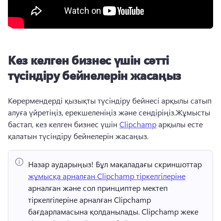
Кез келген бизнес үшін сәтті
түсіндіру бейнелерін жасаңыз
Көрермендерді қызықты түсіндіру бейнесі арқылы сатып 
алуға үйретіңіз, ерекшеленіңіз және сендіріңіз.
Жұмысты 
бастап, кез келген бизнес үшін 
Clipchamp
 арқылы есте 
қалатын түсіндіру бейнелерін жасаңыз. 
Назар аударыңыз!
 Бұл мақаладағы скриншоттар ⁠ 
жұмысқа арналған Clipchamp тіркелгілеріне
арналған және сол принциптер мектеп 
тіркелгілеріне арналған Clipchamp 
бағдарламасына қолданылады. 
Clipchamp жеке 