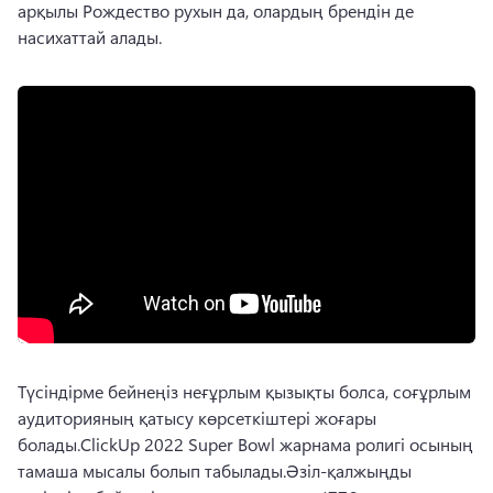
арқылы Рождество рухын да, олардың брендін де 
насихаттай алады. 
Түсіндірме бейнеңіз неғұрлым қызықты болса, соғұрлым 
аудиторияның қатысу көрсеткіштері жоғары 
болады.
ClickUp 2022 Super Bowl жарнама ролигі осының 
тамаша мысалы болып табылады.
Әзіл-қалжыңды 