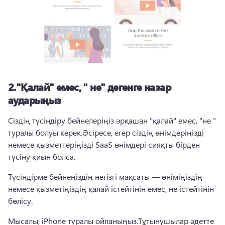
2.
"Қалай" емес, " не" дегенге назар
аударыңыз
Сіздің түсіндіру бейнелеріңіз әрқашан "қалай" емес, "не " 
туралы болуы керек.
Әсіресе, егер сіздің өнімдеріңізді 
немесе қызметтеріңізді SaaS өнімдері сияқты бірден 
түсіну қиын болса.
Түсіндірме бейнеңіздің негізгі мақсаты — өніміңіздің 
немесе қызметіңіздің қалай істейтінін емес, не істейтінін 
бөлісу.
Мысалы, iPhone туралы ойланыңыз.
Тұтынушылар әдетте 