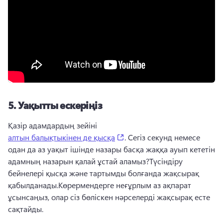
5.
Уақытты ескеріңіз
Қазір адамдардың зейіні 
(opens in a new tab)
алтын балықтыкінен де қысқа
. 
Сегіз секунд немесе 
одан да аз уақыт ішінде назары басқа жаққа ауып кететін 
адамның назарын қалай ұстай аламыз?
Түсіндіру 
бейнелері қысқа және тартымды болғанда жақсырақ 
қабылданады.
Көрермендерге неғұрлым аз ақпарат 
ұсынсаңыз, олар сіз бөліскен нәрселерді жақсырақ есте 
сақтайды.