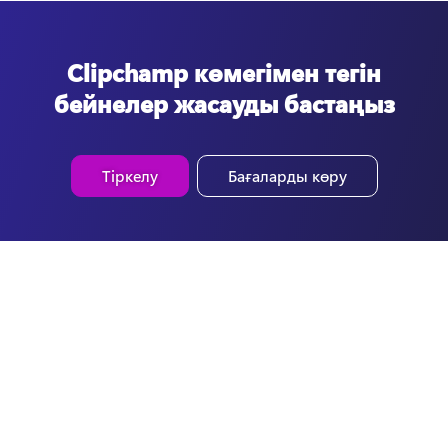
Clipchamp көмегімен тегін
бейнелер жасауды бастаңыз
Тіркелу
Бағаларды көру