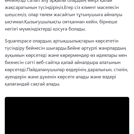
жақсаратынын түсіндіріңіз.
Егер сіз клиент мәселесін 
шешсеңіз, олар төлем жасайтын тұтынушыға айналуы 
ықтимал.
Қызығушылықты оятқаннан кейін, бірнеше 
негізгі мүмкіндіктерді қосуға болады.
Squarespace олардың артықшылықтарын көрсететін 
түсіндіру бейнесін шығарды.
Бейне әртүрлі жанрлардың 
ауқымын көрсетеді және көрермендер өз идеялары мен 
бизнесін сәтті веб-сайтқа қалай айналдыра алатынын 
көрсетеді.
Пайдаланушылар өздерінің даралығын, стилін, 
әуендерін және дүкенін көрсете алады және өздері 
қалағандай сақтай алады.