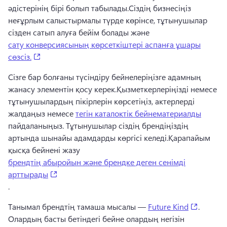
әдістерінің бірі болып табылады.
Сіздің бизнесіңіз 
неғұрлым салыстырмалы түрде көрінсе, тұтынушылар 
сізден сатып алуға бейім болады және 
сату конверсиясының көрсеткіштері аспанға ұшары
(opens in a new tab)
сөзсіз.
Сізге бар болғаны түсіндіру бейнелеріңізге адамның 
жанасу элементін қосу керек.
Қызметкерлеріңізді немесе 
тұтынушылардың пікірлерін көрсетіңіз, актерлерді 
жалдаңыз немесе 
тегін каталоктік бейнематериалды
пайдаланыңыз. 
Тұтынушылар сіздің брендіңіздің 
артында шынайы адамдарды көргісі келеді.
Қарапайым 
қысқа бейнені жазу 
брендтің абыройын және брендке деген сенімді
(opens in a new tab)
арттырады
. 
(opens i
Танымал брендтің тамаша мысалы — 
Future Kind
. 
Олардың басты бетіндегі бейне олардың негізін 