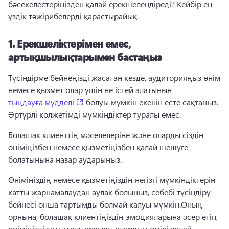
бәсекелестеріңізден қалай ерекшелендіреді? 
Кейбір ең 
үздік тәжірибелерді қарастырайық.
1.
Ерекшеліктерімен емес,
артықшылықтарымен бастаңыз
Түсіндірме бейнеңізді жасаған кезде, аудиторияңыз өнім 
немесе қызмет олар үшін не істей алатынын 
(opens in a new tab)
тыңдауға мүдделі
 болуы мүмкін екенін есте сақтаңыз. 
Әртүрлі қолжетімді мүмкіндіктер туралы емес.
Болашақ клиенттің мәселелеріне және оларды сіздің 
өніміңізбен немесе қызметіңізбен қалай шешуге 
болатынына назар аударыңыз. 
Өніміңіздің немесе қызметіңіздің негізгі мүмкіндіктерін 
қатты жарнамалаудан аулақ болыңыз, себебі түсіндіру 
бейнесі онша тартымды болмай қалуы мүмкін.
Оның 
орнына, болашақ клиентіңіздің эмоцияларына әсер етіп, 
өніміңізді сатып алу арқылы олардың өмірі қалай 