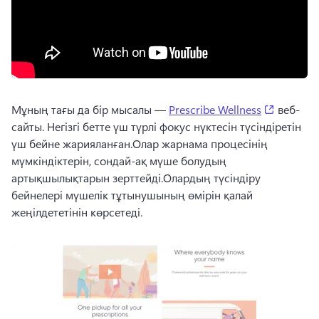
(opens i
Мұның тағы да бір мысалы — 
Prescribe Wellness
 веб-
сайты. 
Негізгі бетте үш түрлі фокус нүктесін түсіндіретін 
үш бейне жарияланған.
Олар жарнама процесінің 
мүмкіндіктерін, сондай-ақ мүше болудың 
артықшылықтарын зерттейді.
Олардың түсіндіру 
бейнелері мүшелік тұтынушының өмірін қалай 
жеңілдететінін көрсетеді.