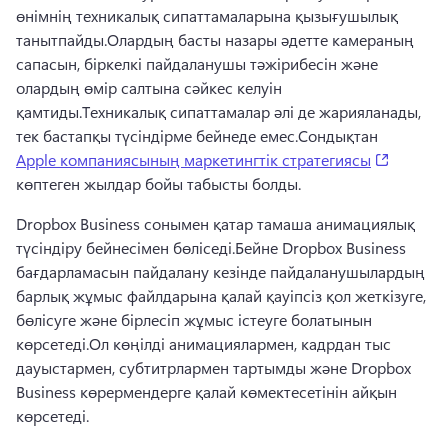
өнімнің техникалық сипаттамаларына қызығушылық 
танытпайды.
Олардың басты назары әдетте камераның 
сапасын, біркелкі пайдаланушы тәжірибесін және 
олардың өмір салтына сәйкес келуін 
қамтиды.
Техникалық сипаттамалар әлі де жарияланады, 
тек бастапқы түсіндірме бейнеде емес.
Сондықтан 
(opens i
Apple компаниясының маркетингтік стратегиясы
көптеген жылдар бойы табысты болды. 
Dropbox Business сонымен қатар тамаша анимациялық 
түсіндіру бейнесімен бөліседі.
Бейне Dropbox Business 
бағдарламасын пайдалану кезінде пайдаланушылардың 
барлық жұмыс файлдарына қалай қауіпсіз қол жеткізуге, 
бөлісуге және бірлесіп жұмыс істеуге болатынын 
көрсетеді.
Ол көңілді анимациялармен, кадрдан тыс 
дауыстармен, субтитрлармен тартымды және Dropbox 
Business көрермендерге қалай көмектесетінін айқын 
көрсетеді.