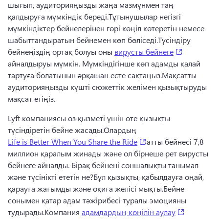
шығып, аудиторияңызды жаңа мазмұнмен таң 
қалдыруға мүмкіндік береді.
Тұтынушылар негізгі 
мүмкіндіктер бейнелерінен гөрі көңіл көтеретін немесе 
шабыттандыратын бейнемен көп бөліседі.
Түсіндіру 
(opens in 
бейнеңіздің ортақ болуы оны 
вирусты бейнеге
айналдыруы мүмкін. 
Мүмкіндігінше көп адамды қалай 
тартуға болатынын әрқашан есте сақтаңыз.
Мақсатты 
аудиторияңызды күшті сюжеттік желімен қызықтыруды 
мақсат етіңіз.
Lyft компаниясы өз қызметі үшін өте қызықты 
түсіндіретін бейне жасады.
Олардың 
(opens in a new tab)
Life is Better When You Share the Ride
атты бейнесі 7,8 
миллион қаралым жинады және ол бірнеше рет вирусты 
бейнеге айналды. 
Бірақ бейнені соншалықты танымал 
және түсінікті ететін не?
Бұл қызықты, қабылдауға оңай, 
қарауға жағымды және оқиға желісі мықты.
Бейне 
сонымен қатар адам тәжірибесі туралы эмоцияны 
(opens in 
тудырады.
Компания 
адамдардың көңілін аулау