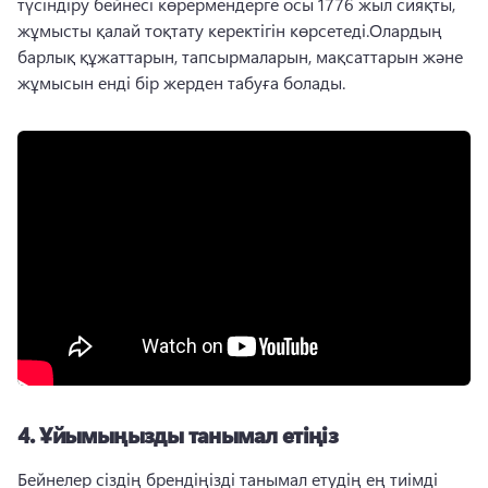
түсіндіру бейнесі көрермендерге осы 1776 жыл сияқты, 
жұмысты қалай тоқтату керектігін көрсетеді.
Олардың 
барлық құжаттарын, тапсырмаларын, мақсаттарын және 
жұмысын енді бір жерден табуға болады.
4.
Ұйымыңызды танымал етіңіз
Бейнелер сіздің брендіңізді танымал етудің ең тиімді 