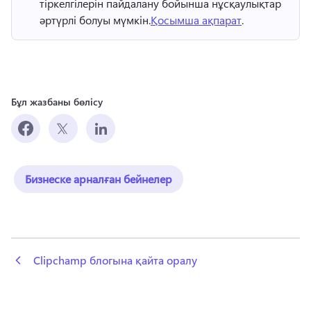
тіркелгілерін пайдалану бойынша нұсқаулықтар 
әртүрлі болуы мүмкін.
Қосымша ақпарат
. 
Бұл жазбаны бөлісу
Бизнеске арналған бейнелер
 Clipchamp блогына қайта оралу