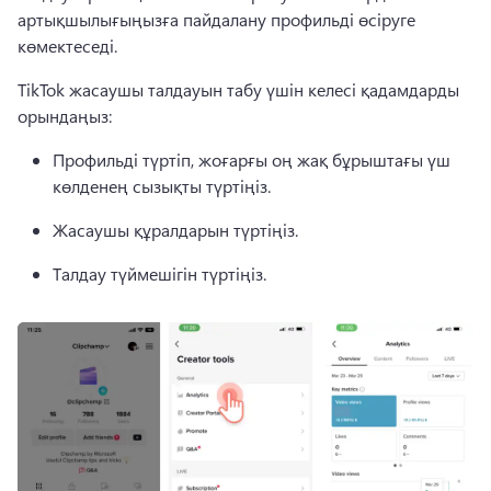
артықшылығыңызға пайдалану профильді өсіруге 
көмектеседі. 
TikTok жасаушы талдауын табу үшін келесі қадамдарды 
орындаңыз:
Профильді түртіп, жоғарғы оң жақ бұрыштағы үш 
көлденең сызықты түртіңіз. 
Жасаушы құралдарын түртіңіз. 
Талдау түймешігін түртіңіз. 