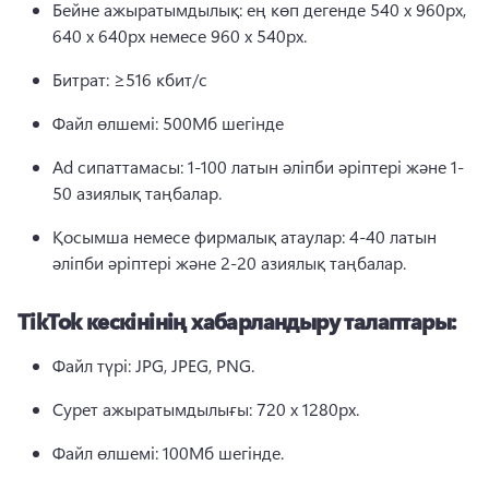
Бейне ажыратымдылық: ең көп дегенде 540 х 960px, 
640 x 640px немесе 960 x 540px. 
Битрат: ≥516 кбит/с
Файл өлшемі: 500Мб шегінде
Ad сипаттамасы: 1-100 латын әліпби әріптері және 1-
50 азиялық таңбалар. 
Қосымша немесе фирмалық атаулар: 4-40 латын 
әліпби әріптері және 2-20 азиялық таңбалар. 
TikTok кескінінің хабарландыру талаптары:
Файл түрі: JPG, JPEG, PNG. 
Сурет ажыратымдылығы: 720 x 1280px. 
Файл өлшемі: 100Мб шегінде. 