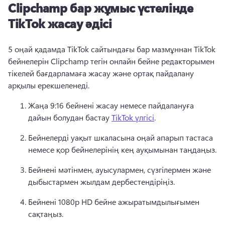
Clipchamp бар жұмыс үстелінде
TikTok жасау әдісі
5 оңай қадамда TikTok сайтындағы бар мазмұннан TikTok 
бейнелерін Clipchamp тегін онлайн бейне редакторымен 
тікелей бағдарламаға жасау және ортақ пайдалану 
арқылы ерекшеленеді. 
Жаңа 9:16 бейнені жасау немесе пайдалануға 
дайын болудан бастау 
TikTok үлгісі
. 
Бейнелерді уақыт шкаласына оңай апарып тастаса 
немесе қор бейнелерінің кең ауқымынан таңдаңыз. 
Бейнені мәтінмен, ауысулармен, сүзгілермен және 
дыбыстармен жылдам дербестендіріңіз. 
Бейнені 1080p HD бейне ажыратымдылығымен 
сақтаңыз. 