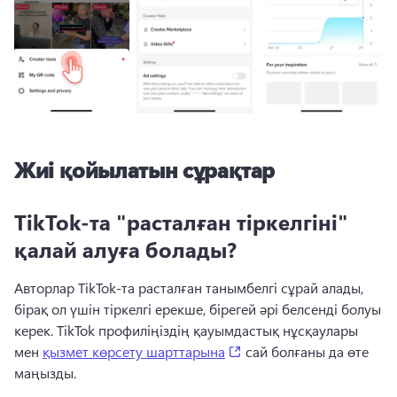
Жиі қойылатын сұрақтар
TikTok-та "расталған тіркелгіні"
қалай алуға болады?
Авторлар TikTok-та расталған танымбелгі сұрай алады, 
бірақ ол үшін тіркелгі ерекше, бірегей әрі белсенді болуы 
керек. 
TikTok профиліңіздің қауымдастық нұсқаулары 
(opens in a new tab)
мен 
қызмет көрсету шарттарына
 сай болғаны да өте 
маңызды. 