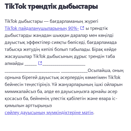
TikTok трендтік дыбыстары
TikTok дыбыстары — бағдарламаның жүрегі 
(opens in a new tab)
TikTok пайдаланушыларының 90%-
 ы трендтік 
дыбыстарды жаңадан шыққан даралар мен көңілді 
дауыстық эффектілер сияқты бөліседі, бағдарламада 
табысқа жетудің кепілі болып табылады. 
Бірақ кейде 
жасаушылар TikTok дыбысының дұрыс трендін таба 
(opens in a new tab)
алмайды ______
_____________________ 
___________________________ _____________
Осылайша, оның 
орнына бірегей дауыстық әсерлердің көмегімен TikTok 
бейнесін теңестіріңіз. 
Үй жануарларының ішкі ойларын 
мимикалайсыз ба, әлде өз дауысыңызға арнайы әсер 
қосасыз ба, бейненің үлестік қабілетін және өзара іс-
қимылын арттырыңыз 
сөйлеу дауысының мүмкіндіктеріне мәтін
. 