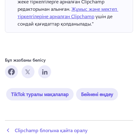
жеке тіркелгілерге арналған Clipchamp 
редакторынан алынған. 
Жұмыс және мектеп 
тіркелгілеріне арналған Clipchamp
 үшін де 
сондай қағидаттар қолданылады." 
Бұл жазбаны бөлісу
TikTok туралы мақалалар
Бейнені өңдеу
 Clipchamp блогына қайта оралу