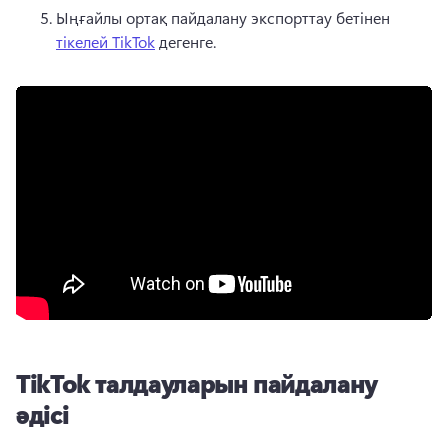
Ыңғайлы ортақ пайдалану экспорттау бетінен 
тікелей TikTok
 дегенге. 
TikTok талдауларын пайдалану
әдісі