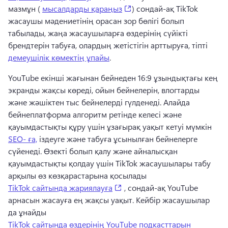
(opens in a new tab)
мазмұн ( 
мысалдарды қараңыз
) сондай-ақ TikTok 
жасаушы мәдениетінің орасан зор бөлігі болып 
табылады, жаңа жасаушыларға өздерінің сүйікті 
брендтерін табуға, олардың жетістігін арттыруға, тіпті 
демеушілік көмектің ұпайы
. 
YouTube екінші жағынан бейнеден 16:9 ұзындықтағы кең 
экранды жақсы көреді, ойын бейнелерін, влогтарды 
және жәшіктен тыс бейнелерді гүлденеді. 
Алайда 
бейнеплатформа алгоритм ретінде келесі және 
қауымдастықты құру үшін ұзағырақ уақыт кетуі мүмкін 
SEO- ға,
 іздеуге және табуға ұсынылған бейнелерге 
сүйенеді. 
Өзекті болып қалу және айналысқан 
қауымдастықты қолдау үшін TikTok жасаушылары табу 
арқылы өз көзқарастарына қосылады 
(opens in a new tab)
TikTok сайтында жариялауға
 , сондай-ақ YouTube 
арнасын жасауға ең жақсы уақыт. 
Кейбір жасаушылар 
да ұнайды 
TikTok сайтында өздерінің YouTube подкасттарын