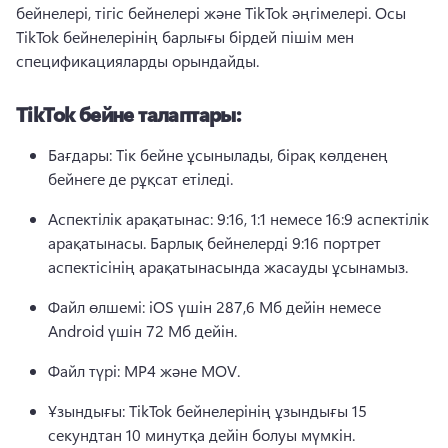
бейнелері, тігіс бейнелері және TikTok әңгімелері. 
Осы 
TikTok бейнелерінің барлығы бірдей пішім мен 
спецификацияларды орындайды. 
TikTok бейне талаптары:
Бағдары: Тік бейне ұсынылады, бірақ көлденең 
бейнеге де рұқсат етіледі. 
Аспектілік арақатынас: 9:16, 1:1 немесе 16:9 аспектілік 
арақатынасы. 
Барлық бейнелерді 9:16 портрет 
аспектісінің арақатынасында жасауды ұсынамыз. 
Файл өлшемі: iOS үшін 287,6 Мб дейін немесе 
Android үшін 72 Мб дейін. 
Файл түрі: MP4 және MOV. 
Ұзындығы: TikTok бейнелерінің ұзындығы 15 
секундтан 10 минутқа дейін болуы мүмкін. 