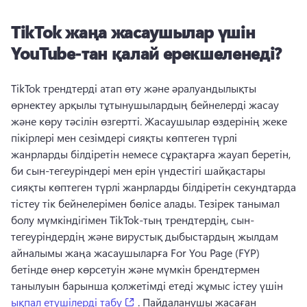
TikTok жаңа жасаушылар үшін
YouTube-тан қалай ерекшеленеді?
TikTok трендтерді атап өту және әралуандылықты 
өрнектеу арқылы тұтынушылардың бейнелерді жасау 
және көру тәсілін өзгертті. 
Жасаушылар өздерінің жеке 
пікірлері мен сезімдері сияқты көптеген түрлі 
жанрларды білдіретін немесе сұрақтарға жауап беретін, 
би сын-тегеуріндері мен ерін үндестігі шайқастары 
сияқты көптеген түрлі жанрларды білдіретін секундтарда 
тістеу тік бейнелерімен бөлісе алады. 
Тезірек танымал 
болу мүмкіндігімен TikTok-тың трендтердің, сын-
тегеуріндердің және вирустық дыбыстардың жылдам 
айналымы жаңа жасаушыларға For You Page (FYP) 
бетінде өнер көрсетуін және мүмкін брендтермен 
танылуын барынша қолжетімді етеді жұмыс істеу үшін 
(opens in a new tab)
ықпал етушілерді табу
 . 
Пайдаланушы жасаған 