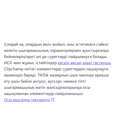
Сондай-ақ, олардың өңін жойып, оны эстетикаға сәйкес 
келетін шығармашылық параметрлермен ауыстырғанда 
бейнелеріңіздегі әлі де суреттерді пайдалануға болады. 
ИСК-мен жұмыс істейтіндер 
кескін аясын алып тастаушы
Clipchamp негізгі элементтерді суреттерден оқшаулауға 
мүмкіндік береді. 
TikTok мазмұнын шын мәнінде ерекше 
ету үшін бейне интрос, аутсорс немесе тіпті 
шығармашылық мәтін жапсырмаларында осы 
оқшауланған элементтерді пайдаланыңыз. 
(opens in a new tab)
Осы мысалды тексеріңіз
. 