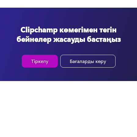
Clipchamp көмегімен тегін
бейнелер жасауды бастаңыз
Тіркелу
Бағаларды көру