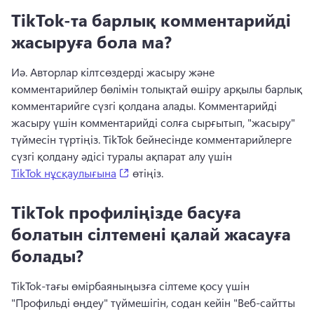
TikTok-та барлық комментарийді
жасыруға бола ма?
Иә. 
Авторлар кілтсөздерді жасыру және 
комментарийлер бөлімін толықтай өшіру арқылы барлық 
комментарийге сүзгі қолдана алады. 
Комментарийді 
жасыру үшін комментарийді солға сырғытып, "жасыру" 
түймесін түртіңіз. 
TikTok бейнесінде комментарийлерге 
сүзгі қолдану әдісі туралы ақпарат алу үшін 
(opens in a new tab)
TikTok нұсқаулығына
 өтіңіз. 
TikTok профиліңізде басуға
болатын сілтемені қалай жасауға
болады?
TikTok-тағы өмірбаяныңызға сілтеме қосу үшін 
"Профильді өңдеу" түймешігін, содан кейін "Веб-сайтты 