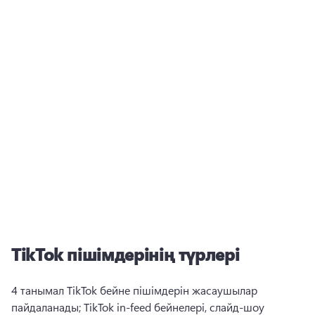
TikTok пішімдерінің түрлері
4 танымал TikTok бейне пішімдерін жасаушылар 
пайдаланады; TikTok in-feed бейнелері, слайд-шоу 