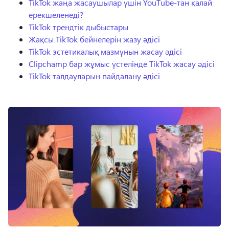
TikTok жаңа жасаушылар үшін YouTube-тан қалай
ерекшеленеді?
TikTok трендтік дыбыстары
Жақсы TikTok бейнелерін жазу әдісі
TikTok эстетикалық мазмұнын жасау әдісі
Clipchamp бар жұмыс үстелінде TikTok жасау әдісі
TikTok талдауларын пайдалану әдісі