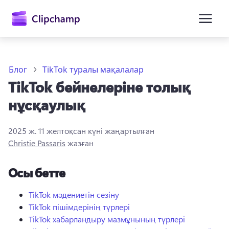
өту
Блог
TikTok туралы мақалалар
TikTok бейнелеріне толық
нұсқаулық
2025 ж. 11 желтоқсан
күні жаңартылған
Christie Passaris
жазған
Жүйеге кіру
Осы бетте
Тегін қолданып көру
TikTok мәдениетін сезіну
TikTok пішімдерінің түрлері
TikTok хабарландыру мазмұнының түрлері