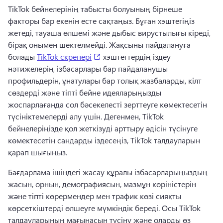
TikTok бейнелерінің табысты болуының бірнеше 
факторы бар екенін есте сақтаңыз. 
Бұған хэштегіңіз 
жетеді, тауаша өлшемі және дыбыс вирустылығы кіреді, 
бірақ онымен шектелмейді. 
Жақсыны пайдалануға 
(opens in a new tab)
болады 
TikTok скрепері
 хэштегтердің іздеу 
нәтижелерін, ізбасарлары бар пайдаланушы 
профильдерін, ұнатулары бар толық жазбаларды, кілт 
сөздерді және тіпті бейне идеяларыңызды 
жоспарлағанда сол бәсекелесті зерттеуге көмектесетін 
түсініктемелерді алу үшін. 
Дегенмен, TikTok 
бейнелеріңізде қол жеткізуді арттыру әдісін түсінуге 
көмектесетін сандарды іздесеңіз, TikTok талдауларын 
қарап шығыңыз. 
Бағдарлама ішіндегі жасау құралы ізбасарларыңыздың 
жасын, орнын, демографиясын, мазмұн көріністерін 
және тіпті көрермендер мен трафик көзі сияқты 
көрсеткіштерді өлшеуге мүмкіндік береді. 
Осы TikTok 
талдауларының мағынасын түсіну және оларды өз 