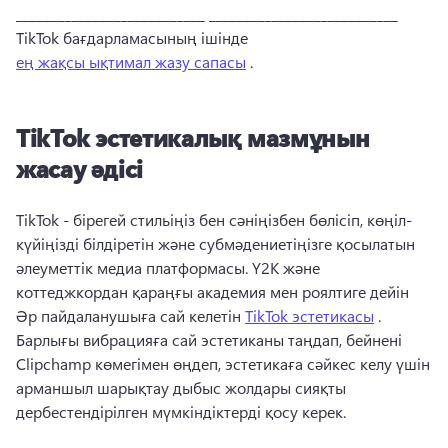
___________________________ ___________________________ 
TikTok бағдарламасының ішінде 
ең жақсы ықтимал жазу сапасы
 . 
TikTok эстетикалық мазмұнын
жасау әдісі
TikTok - бірегей стильіңіз бен сәніңізбен бөлісіп, көңіл-
күйіңізді білдіретін және субмәдениетіңізге қосылатын 
әлеуметтік медиа платформасы. 
Y2K және 
коттеджкордан қараңғы академия мен роялтиге дейін 
Әр пайдаланушыға сай келетін 
TikTok эстетикасы
 . 
Барлығы вибрацияға сай эстетиканы таңдап, бейнені 
Clipchamp көмегімен өңдеп, эстетикаға сәйкес келу үшін 
арманшыл шарықтау дыбыс жолдары сияқты 
дербестендірілген мүмкіндіктерді қосу керек. 