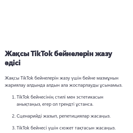
Жақсы TikTok бейнелерін жазу
әдісі
Жақсы TikTok бейнелерін жазу үшін бейне мазмұнын 
жариялау алдында алдын ала жоспарлауды ұсынамыз. 
TikTok бейнесінің стилі мен эстетикасын 
анықтаңыз, егер ол трендті ұстанса. 
Сценарийді жазып, репетициялар жасаңыз. 
TikTok бейнесі үшін сюжет тақтасын жасаңыз. 