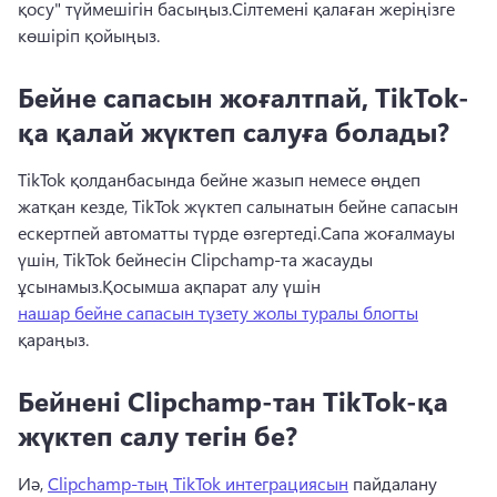
қосу" түймешігін басыңыз.
Сілтемені қалаған жеріңізге 
көшіріп қойыңыз.
Бейне сапасын жоғалтпай, TikTok-
қа қалай жүктеп салуға болады?
TikTok қолданбасында бейне жазып немесе өңдеп 
жатқан кезде, TikTok жүктеп салынатын бейне сапасын 
ескертпей автоматты түрде өзгертеді.
Сапа жоғалмауы 
үшін, TikTok бейнесін Clipchamp-та жасауды 
ұсынамыз.
Қосымша ақпарат алу үшін 
нашар бейне сапасын түзету жолы туралы блогты
қараңыз. 
Бейнені Clipchamp-тан TikTok-қа
жүктеп салу тегін бе?
Иә, 
Clipchamp-тың TikTok интеграциясын
 пайдалану 