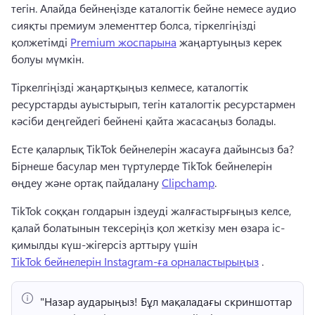
тегін. 
Алайда бейнеңізде каталогтік бейне немесе аудио 
сияқты премиум элементтер болса, тіркелгіңізді 
қолжетімді 
Premium жоспарына
 жаңартуыңыз керек 
болуы мүмкін. 
Тіркелгіңізді жаңартқыңыз келмесе, каталогтік 
ресурстарды ауыстырып, тегін каталогтік ресурстармен 
кәсіби деңгейдегі бейнені қайта жасасаңыз болады. 
Есте қаларлық TikTok бейнелерін жасауға дайынсыз ба? 
Бірнеше басулар мен түртулерде TikTok бейнелерін 
өңдеу және ортақ пайдалану 
Clipchamp
. 
TikTok соққан голдарын іздеуді жалғастырғыңыз келсе, 
қалай болатынын тексеріңіз қол жеткізу мен өзара іс-
қимылды күш-жігерсіз арттыру үшін 
TikTok бейнелерін Instagram-ға орналастырыңыз
 . 
"Назар аударыңыз!
 Бұл мақаладағы скриншоттар 