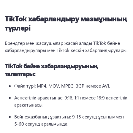
TikTok хабарландыру мазмұнының
түрлері
Брендтер мен жасаушылар жасай алады 
TikTok бейне 
хабарландырулары мен TikTok
 кескін хабарландырулары. 
TikTok бейне хабарландыруының
талаптары:
Файл түрі: MP4, MOV, MPEG, 3GP немесе AVI. 
Аспектілік арақатынас: 9:16, 1:1 немесе 16:9 аспектілік 
арақатынасы. 
Бейнежазбаның ұзақтығы: 9-15 секунд ұсыныммен 
5-60 секунд аралығында. 