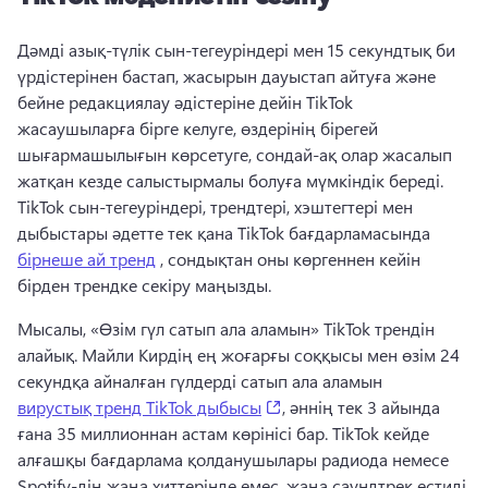
Дәмді азық-түлік сын-тегеуріндері мен 15 секундтық би 
үрдістерінен бастап, жасырын дауыстап айтуға және 
бейне редакциялау әдістеріне дейін TikTok 
жасаушыларға бірге келуге, өздерінің бірегей 
шығармашылығын көрсетуге, сондай-ақ олар жасалып 
жатқан кезде салыстырмалы болуға мүмкіндік береді. 
TikTok сын-тегеуріндері, трендтері, хэштегтері мен 
дыбыстары әдетте тек қана TikTok бағдарламасында 
бірнеше ай тренд
 , сондықтан оны көргеннен кейін 
бірден трендке секіру маңызды. 
Мысалы, «Өзім гүл сатып ала аламын» TikTok трендін 
алайық. 
Майли Кирдің ең жоғарғы соққысы мен өзім 24 
секундқа айналған гүлдерді сатып ала аламын 
(opens in a new tab)
вирустық тренд TikTok дыбысы
, әннің тек 3 айында 
ғана 35 миллионнан астам көрінісі бар. 
TikTok кейде 
алғашқы бағдарлама қолданушылары радиода немесе 
Spotify-дің жаңа хиттерінде емес, жаңа саундтрек естиді. 