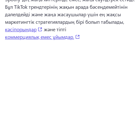
Бұл TikTok трендтерінің жақын арада бәсеңдемейтінін 
дәлелдейді және жаңа жасаушылар үшін ең жақсы 
маркетингтік стратегиялардың бірі болып табылады, 
(opens in a new tab)
кәсiпорындар
 және тiптi 
(opens in a new tab)
коммерциялық емес ұйымдар.