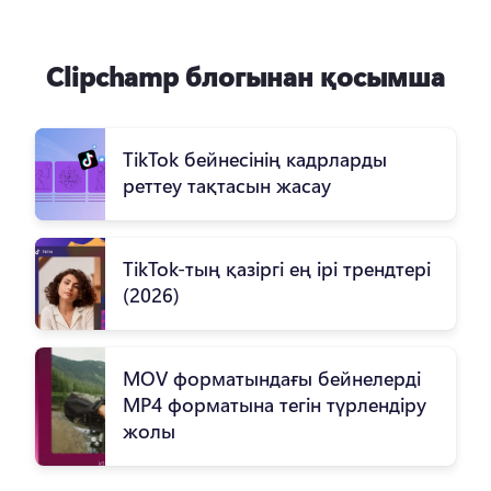
Clipchamp блогынан қосымша
TikTok бейнесінің кадрларды
реттеу тақтасын жасау
TikTok-тың қазіргі ең ірі трендтері
(2026)
MOV форматындағы бейнелерді
MP4 форматына тегін түрлендіру
жолы