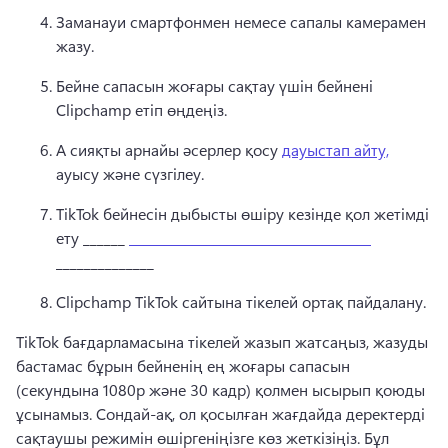
Заманауи смартфонмен немесе сапалы камерамен 
жазу. 
Бейне сапасын жоғары сақтау үшін бейнені 
Clipchamp етіп өңдеңіз. 
A сияқты арнайы әсерлер қосу 
дауыстап айту,
ауысу және сүзгілеу. 
TikTok бейнесін дыбысты өшіру кезінде қол жетімді 
ету ______ 
_____________________ _____________
______________
Clipchamp TikTok сайтына тікелей ортақ пайдалану. 
TikTok бағдарламасына тікелей жазып жатсаңыз, жазуды 
бастамас бұрын бейненің ең жоғары сапасын 
(секундына 1080р және 30 кадр) қолмен ысырып қоюды 
ұсынамыз. 
Сондай-ақ, ол қосылған жағдайда деректерді 
сақтаушы режимін өшіргеніңізге көз жеткізіңіз. 
Бұл 