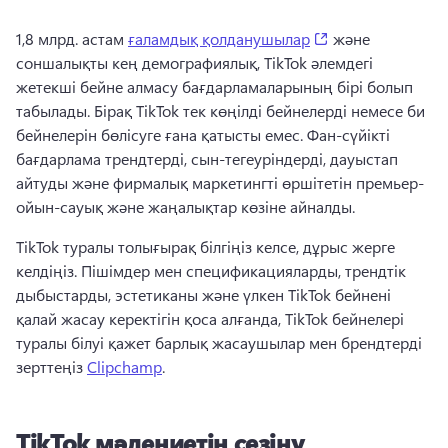
(opens in a new t
1,8 млрд. астам 
ғаламдық қолданушылар
 және 
соншалықты кең демографиялық, TikTok әлемдегі 
жетекші бейне алмасу бағдарламаларының бірі болып 
табылады. 
Бірақ TikTok тек көңілді бейнелерді немесе би 
бейнелерін бөлісуге ғана қатысты емес. 
Фан-сүйікті 
бағдарлама трендтерді, сын-тегеуріндерді, дауыстап 
айтуды және фирмалық маркетингті өршітетін премьер-
ойын-сауық және жаңалықтар көзіне айналды. 
TikTok туралы толығырақ білгіңіз келсе, дұрыс жерге 
келдіңіз. 
Пішімдер мен спецификацияларды, трендтік 
дыбыстарды, эстетиканы және үлкен TikTok бейнені 
қалай жасау керектігін қоса алғанда, TikTok бейнелері 
туралы білуі қажет барлық жасаушылар мен брендтерді 
зерттеңіз 
Clipchamp
. 
TikTok мәдениетін сезіну