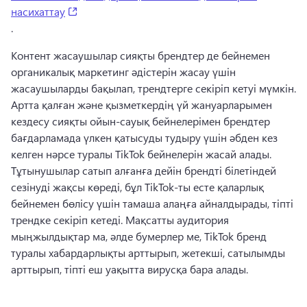
(opens in a new tab)
насихаттау
. 
Контент жасаушылар сияқты брендтер де бейнемен 
органикалық маркетинг әдістерін жасау үшін 
жасаушыларды бақылап, трендтерге секіріп кетуі мүмкін. 
Артта қалған және қызметкердің үй жануарларымен 
кездесу сияқты ойын-сауық бейнелерімен брендтер 
бағдарламада үлкен қатысуды тудыру үшін әбден кез 
келген нәрсе туралы TikTok бейнелерін жасай алады. 
Тұтынушылар сатып алғанға дейін брендті білетіндей 
сезінуді жақсы көреді, бұл TikTok-ты есте қаларлық 
бейнемен бөлісу үшін тамаша алаңға айналдырады, тіпті 
трендке секіріп кетеді. 
Мақсатты аудитория 
мыңжылдықтар ма, әлде бумерлер ме, TikTok бренд 
туралы хабардарлықты арттырып, жетекші, сатылымды 
арттырып, тіпті еш уақытта вирусқа бара алады. 