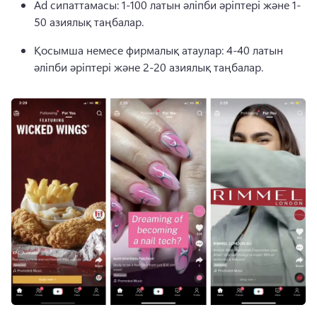
Ad сипаттамасы: 1-100 латын әліпби әріптері және 1-
50 азиялық таңбалар. 
Қосымша немесе фирмалық атаулар: 4-40 латын 
әліпби әріптері және 2-20 азиялық таңбалар. 