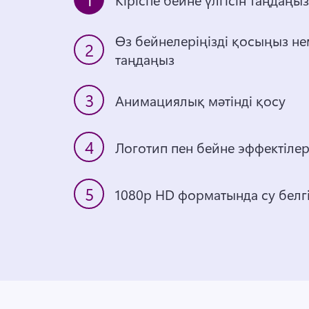
Өз бейнелеріңізді қосыңыз не
2
таңдаңыз
3
Анимациялық мәтінді қосу
4
Логотип пен бейне эффектіле
5
1080p HD форматында су белгі