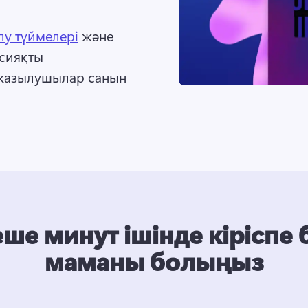
лу түймелері
 және 
сияқты 
жазылушылар санын 
еше минут ішінде кіріспе 
маманы болыңыз