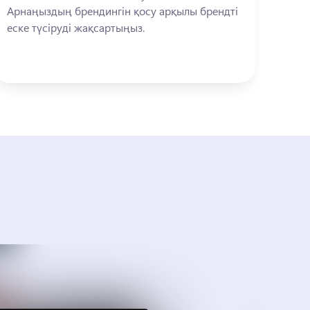
Арнаңыздың брендингін қосу арқылы брендті 
еске түсіруді жақсартыңыз. 