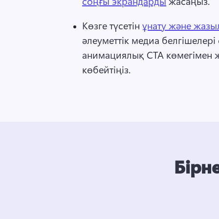
соңғы экрандарды
 жасаңыз. 
Көзге түсетін 
ұнату және жазы
әлеуметтік медиа белгішелері 
анимациялық CTA көмегімен 
көбейтіңіз. 
Бірн