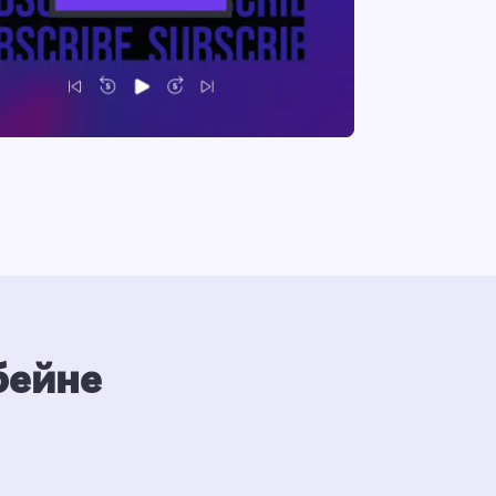
бейне