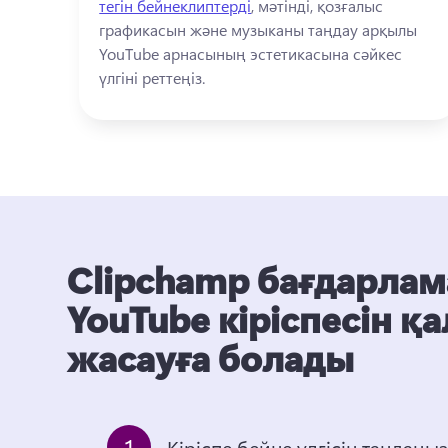
тегін бейнеклиптерді
, мәтінді, қозғалыс 
графикасын және музыканы таңдау арқылы 
YouTube арнасының эстетикасына сәйкес 
үлгіні реттеңіз. 
Clipchamp бағдарла
YouTube кіріспесін қ
жасауға болады
1
Кіріспе бейне үлгісін таңдаңы