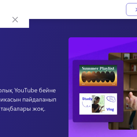
рлық YouTube бейне 
фикасын пайдаланып 
 таңбалары жоқ. 