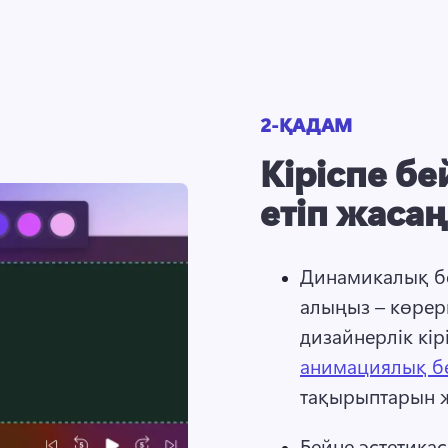
2-ҚАДАМ
Кіріспе б
етіп жаса
Динамикалық бе
алыңыз – көрер
дизайнерлік кір
анимациялық б
тақырыптарын жә
Бейне эстетикас