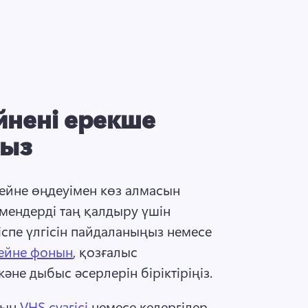
ейнені ерекше
ңыз
йне өңдеуімен көз алмасын 
мендерді таң қалдыру үшін 
іспе үлгісін пайдаланыңыз немесе 
ейне фонын
, қозғалыс 
не дыбыс әсерлерін біріктіріңіз. 
ын 
VHS сүзгісі
 немесе кедергілер 