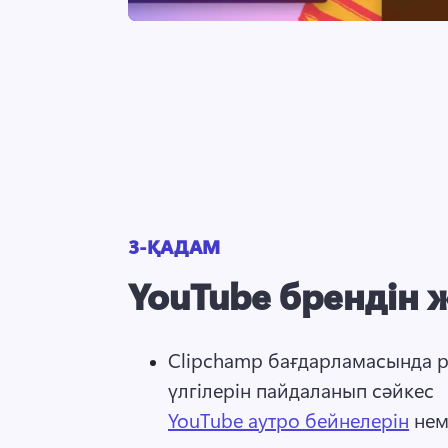
3-ҚАДАМ
YouTube брендін 
Clipchamp бағдарламасында ро
үлгілерін пайдаланып сәйкес 
YouTube аутро бейнелерін
 нем