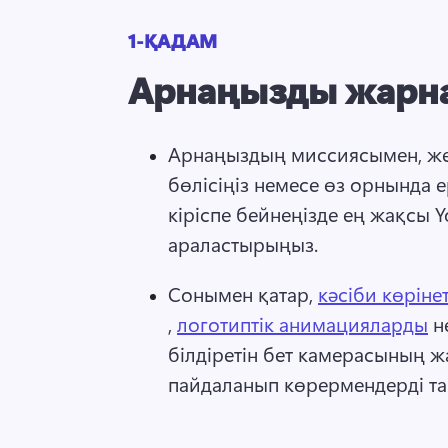
1-ҚАДАМ
Арнаңызды жарн
Арнаңыздың миссиясымен, же
бөлісіңіз немесе өз орнында 
кіріспе бейнеңізде ең жақсы Y
араластырыңыз. 
Сонымен қатар, 
кәсіби көрінет
, 
логотиптік анимацияларды
 н
білдіретін бет камерасының ж
пайдаланып көрермендерді та