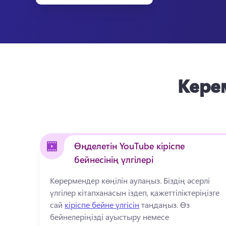
Керем
Өңделетін YouTube кіріспе
бейнесінің үлгілері
Көрермендер көңілін аулаңыз. 
Біздің әсерлі 
үлгілер кітапханасын іздеп, қажеттіліктеріңізге 
сай 
кіріспе бейне үлгісін
 таңдаңыз. 
Өз 
бейнелеріңізді ауыстыру немесе 