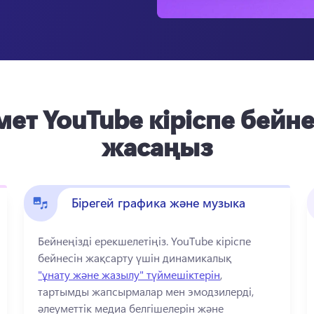
ет YouTube кіріспе бейн
жасаңыз
Бірегей графика және музыка
Бейнеңізді ерекшелетіңіз. 
YouTube кіріспе 
бейнесін жақсарту үшін динамикалық 
"ұнату және жазылу" түймешіктерін
, 
тартымды жапсырмалар мен эмодзилерді, 
әлеуметтік медиа белгішелерін және 