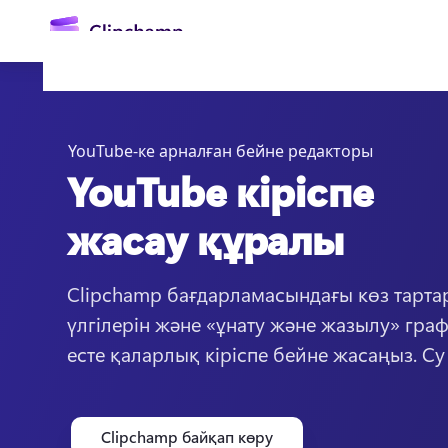
өту
YouTube-ке арналған бейне редакторы
YouTube кіріспе
жасау құралы
Clipchamp бағдарламасындағы көз тарта
Жүйеге кіру
үлгілерін және «ұнату және жазылу» гра
Тегін қолданып көру
есте қаларлық кіріспе бейне жасаңыз. Су
Clipchamp байқап көру