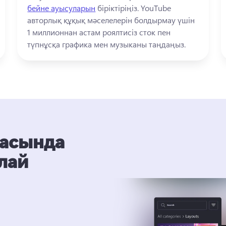
бейне ауысуларын
 біріктіріңіз. 
YouTube 
авторлық құқық мәселелерін болдырмау үшін 
1 миллионнан астам роялтисіз сток пен 
түпнұсқа графика мен музыканы таңдаңыз. 
масында
алай
з