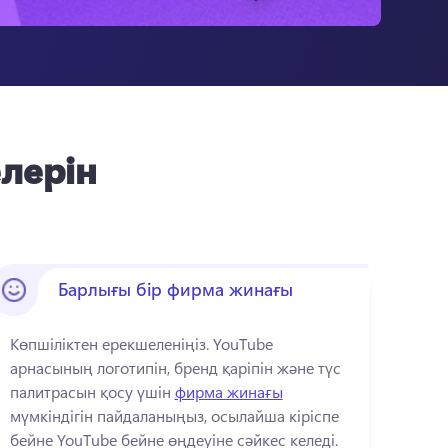
елерін
Барлығы бір фирма жинағы
Көпшіліктен ерекшеленіңіз. 
YouTube 
арнасының логотипін, бренд қаріпін және түс 
палитрасын қосу үшін 
фирма жинағы
мүмкіндігін пайдаланыңыз, осылайша кіріспе 
бейне YouTube бейне өңдеуіне сәйкес келеді. 