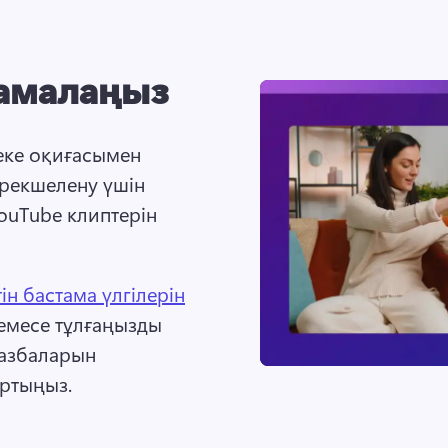
амалаңыз
ке оқиғасымен 
ерекшелену үшін 
ouTube клиптерін 
ін бастама үлгілерін
емесе тұлғаңызды 
азбаларын 
ртыңыз. 