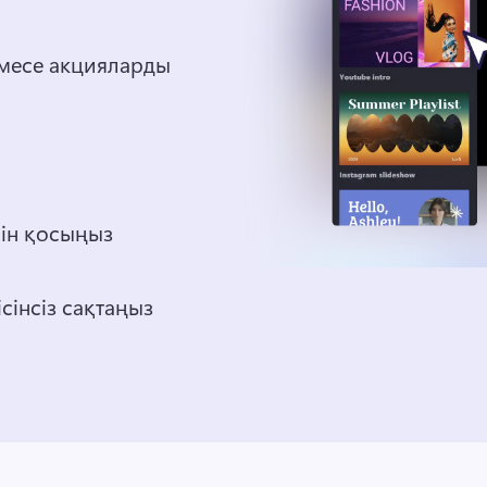
месе акцияларды 
рін қосыңыз
сінсіз сақтаңыз