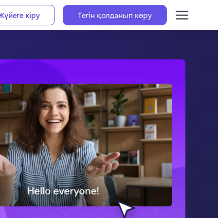
Жүйеге кіру
Тегін қолданып көру