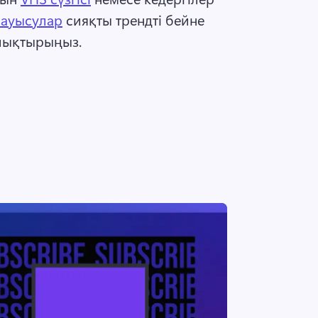
с ауысулар
 сияқты трендті бейне 
лықтырыңыз. 