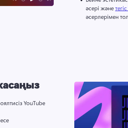
әсері және 
тегі
әсерлерімен то
жасаңыз
ялтисіз YouTube 
есе 