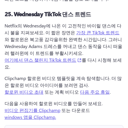
25.
Wednesday TikTok 댄스 트렌드
Netflix의 Wednesday에 나온 이 고전적인 바이럴 댄스에 다
시 불을 지펴보세요. 
이 짧은 장면은 
가장 큰 TikTok 트렌드
와 할로윈은 복고풍 감각을위한 완벽한 시간입니다. 
그러니 
Wednesday Adams 드레스를 꺼내고 댄스 동작을 다시 떠올
려 핼러윈에 이 트렌드를 부활시키세요. 
(opens in a new tab)
여기에서 댄스 챌린지 TikTok 트렌드
를 다시 시청해 보세
요. 
Clipchamp 할로윈 비디오 템플릿을 계속 탐색합니다. 
더 많
은 할로윈 비디오 아이디어를 보려면 검사. 
할로윈 비디오 초대
 또는 계획 비디오 
다음 주요 휴일
. 
다음을 사용하여 할로윈 비디오를 만들어 보세요. 
비디오 편집기를 Clipchamp
 또는 다운로드 
windows 앱을 Clipchamp.