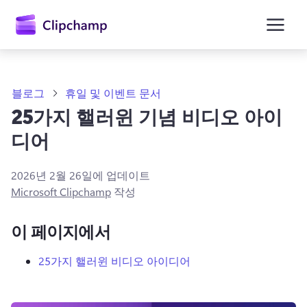
콘
텐
츠
로
건
너
뛰
블로그
휴일 및 이벤트 문서
기
25가지 핼러윈 기념 비디오 아이
디어
2026년 2월 26일
에 업데이트
Microsoft Clipchamp
작성
이 페이지에서
25가지 핼러윈 비디오 아이디어