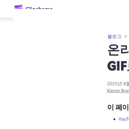
콘
텐
츠
로
건
너
블로그
뛰
기
온라
GI
2025년 8
로그인
Kieron Bya
무료 체험하기
이 페
You