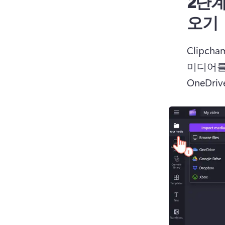
2단계
오기
Clipc
미디어를
OneDr