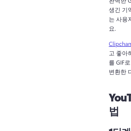
완벽한 G
생긴 기
는 사용자
요.
Clipcha
고 좋아하
를 GIF
변환한 
You
법