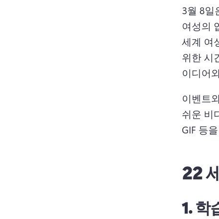
3월 8일
여성의 
세계 여
위한 시
이디어와
이벤트와
쉬운 비디
GIF 등
22
1.
학