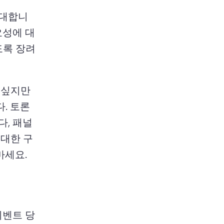
초대합니
요성에 대
도록 장려
싶지만 
. 
토론 
다, 패널
 대한 구
세요. 
이벤트 당