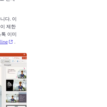
니다. 
이
간이 제한
스톡 이미
(opens in a new tab)
line
 . 