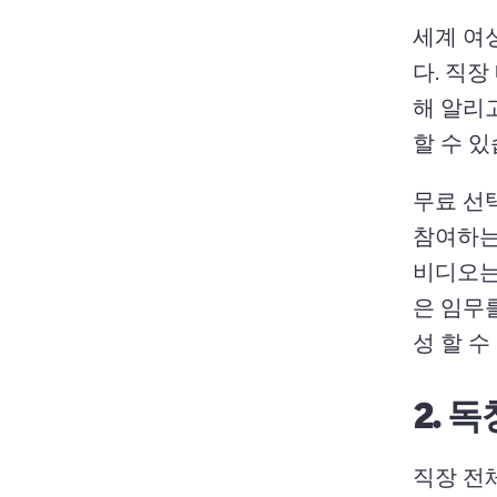
세계 여
다. 
직장
해 알리
할 수 있
무료 선
참여하는
비디오는
은 임무
성 할 수
2.
독
직장 전