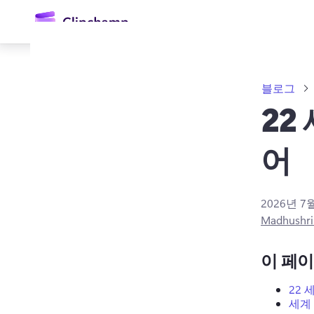
콘
텐
츠
로
건
너
블로그
뛰
기
22
어
2026년 7
로그인
Madhushri
무료 체험하기
이 페
22
세계