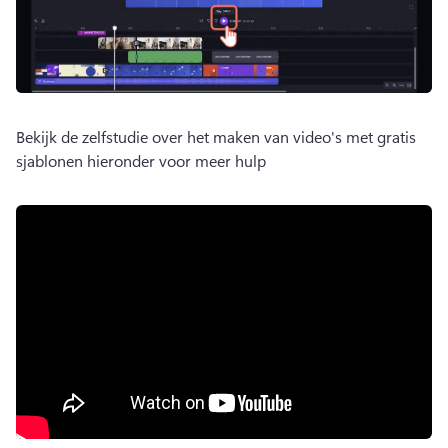
Bekijk de zelfstudie over het maken van video's met gratis 
sjablonen hieronder voor meer hulp