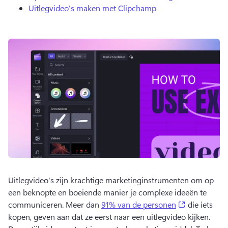
Uitlegvideo's maken met Clipchamp
Uitlegvideo's zijn krachtige marketinginstrumenten om op 
een beknopte en boeiende manier je complexe ideeën te 
(opens in a
communiceren. 
Meer dan 
91% van de personen
 die iets 
kopen, geven aan dat ze eerst naar een uitlegvideo kijken. 