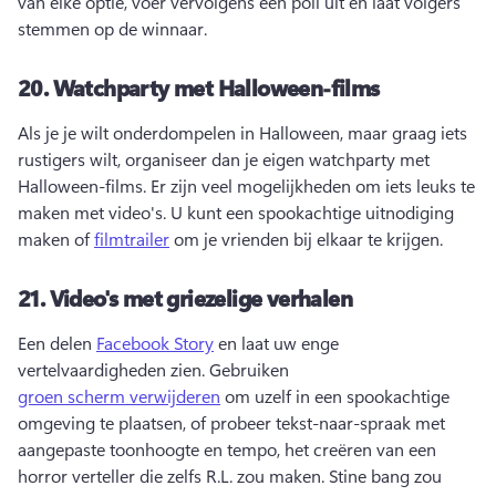
van elke optie, voer vervolgens een poll uit en laat volgers 
stemmen op de winnaar. 
20.
Watchparty met Halloween-films
Als je je wilt onderdompelen in Halloween, maar graag iets 
rustigers wilt, organiseer dan je eigen watchparty met 
Halloween-films. 
Er zijn veel mogelijkheden om iets leuks te 
maken met video's. 
U kunt een spookachtige uitnodiging 
maken of 
filmtrailer
 om je vrienden bij elkaar te krijgen. 
21.
Video's met griezelige verhalen
Een delen 
Facebook Story
 en laat uw enge 
vertelvaardigheden zien. 
Gebruiken 
groen scherm verwijderen
 om uzelf in een spookachtige 
omgeving te plaatsen, of probeer tekst-naar-spraak met 
aangepaste toonhoogte en tempo, het creëren van een 
horror verteller die zelfs R.L. zou maken. 
Stine bang zou 