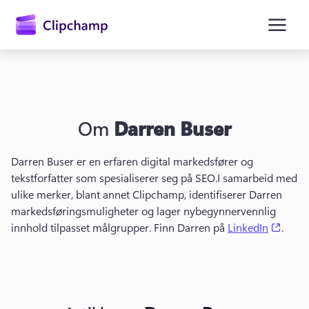
hovedinnhold
Om
Darren Buser
Darren Buser er en erfaren digital markedsfører og 
tekstforfatter som spesialiserer seg på SEO.
I samarbeid med 
ulike merker, blant annet Clipchamp, identifiserer Darren 
Logg på
markedsføringsmuligheter og lager nybegynnervennlig 
(open
innhold tilpasset målgrupper. 
Finn Darren på 
LinkedIn
. 
Prøv gratis