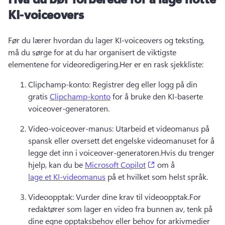
KI-voiceovers
Før du lærer hvordan du lager KI-voiceovers og teksting, 
må du sørge for at du har organisert de viktigste 
elementene for videoredigering.
Her er en rask sjekkliste:
Clipchamp-konto: Registrer deg eller logg på din 
gratis 
Clipchamp-konto
 for å bruke den KI-baserte 
voiceover-generatoren.
Video-voiceover-manus: Utarbeid et videomanus på 
spansk eller oversett det engelske videomanuset for å 
legge det inn i voiceover-generatoren.
Hvis du trenger 
(opens in a new tab
hjelp, kan du be 
Microsoft Copilot
 om å 
lage et KI-videomanus
 på et hvilket som helst språk.
Videoopptak: Vurder dine krav til videoopptak.
For 
redaktører som lager en video fra bunnen av, tenk på 
dine egne opptaksbehov eller behov for arkivmedier 