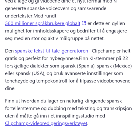
ved å lage og gi videoene dine et nytt formål med KI-
genererte spanske voiceovers og samsvarende 
undertekster.
Med rundt 
(opens in a new tab)
560 millioner språkbrukere globalt
 er dette en gyllen 
mulighet for innholdsskapere og bedrifter til å engasjere 
seg med en stor og aktiv målgruppe på nettet.
Den 
spanske tekst-til-tale-generatoren
 i Clipchamp er helt 
gratis og perfekt for nybegynnere.
Finn KI-stemmer på 22 
forskjellige dialekter som spansk (Spania), spansk (Mexico) 
eller spansk (USA), og bruk avanserte innstillinger som 
tonehøyde og tempokontroll for å tilpasse videobehovene 
dine.
Finn ut hvordan du lager en naturlig klingende spansk 
fortellerstemme og dubbing med teksting og transkripsjon 
uten å måtte gå inn i et innspillingsstudio med 
Clipchamp-videoredigeringsverktøyet
.