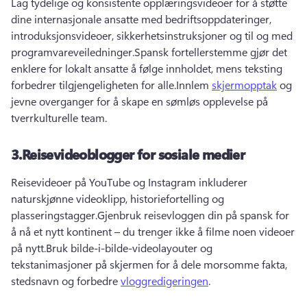
Lag tydelige og konsistente opplæringsvideoer for å støtte 
dine internasjonale ansatte med bedriftsoppdateringer, 
introduksjonsvideoer, sikkerhetsinstruksjoner og til og med 
programvareveiledninger.
Spansk fortellerstemme gjør det 
enklere for lokalt ansatte å følge innholdet, mens teksting 
forbedrer tilgjengeligheten for alle.
Innlem 
skjermopptak
 og 
jevne overganger for å skape en sømløs opplevelse på 
tverrkulturelle team.
3.
Reisevideoblogger for sosiale medier
Reisevideoer på YouTube og Instagram inkluderer 
naturskjønne videoklipp, historiefortelling og 
plasseringstagger.
Gjenbruk reisevloggen din på spansk for 
å nå et nytt kontinent – du trenger ikke å filme noen videoer 
på nytt.
Bruk bilde-i-bilde-videolayouter og 
tekstanimasjoner på skjermen for å dele morsomme fakta, 
stedsnavn og forbedre 
vloggredigeringen
.