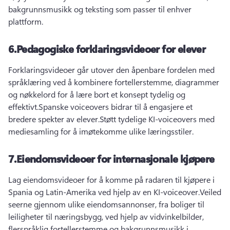
bakgrunnsmusikk og teksting som passer til enhver 
plattform.
6.
Pedagogiske forklaringsvideoer for elever
Forklaringsvideoer går utover den åpenbare fordelen med 
språklæring ved å kombinere fortellerstemme, diagrammer 
og nøkkelord for å lære bort et konsept tydelig og 
effektivt.
Spanske voiceovers bidrar til å engasjere et 
bredere spekter av elever.
Støtt tydelige KI-voiceovers med 
mediesamling for å imøtekomme ulike læringsstiler.
7.
Eiendomsvideoer for internasjonale kjøpere
Lag eiendomsvideoer for å komme på radaren til kjøpere i 
Spania og Latin-Amerika ved hjelp av en KI-voiceover.
Veiled 
seerne gjennom ulike eiendomsannonser, fra boliger til 
leiligheter til næringsbygg, ved hjelp av vidvinkelbilder, 
flerspråklig fortellerstemme og bakgrunnsmusikk i 