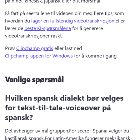
på hindi, kinesisk, japansk eller ditt morsmål.
Få fart på seertallene til videoen din med flere tips, som 
hvordan du 
lager en fullstendig videotranskripsjon
 eller 
lærer de 
beste KI-spørsmålene
 for å generere 
videotranskripsjoner raskt.
Prøv 
Clipchamp gratis
 eller last ned 
Clipchamp-appen for Windows
 for å komme i gang. 
Vanlige spørsmål
Hvilken spansk dialekt bør velges
for tekst-til-tale-voiceover på
spansk?
Det avhenger av målgruppen.
For seere i Spania velger du 
kastiljansk spansk.
For Latin-Amerika fungerer meksikansk 