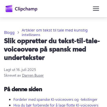
hovedinnhold
Artikler om tekst til tale med kunstig
Blogg
intelligens
Slik oppretter du tekst-til-tale-
voiceovere på spansk med
undertekster
Lagt ut
16. juli 2025
Logg på
Skrevet av
Darren Buser
Prøv gratis
På denne siden
Fordeler med spanske KI-voiceovers og -tekstinger
Hva du bør forberede for å lage flotte KI-voiceovers