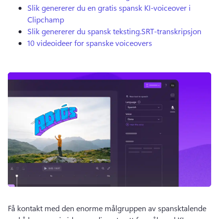
Slik genererer du en gratis spansk KI-voiceover i
Clipchamp
Slik genererer du spansk teksting.
SRT-transkripsjon
10 videoideer for spanske voiceovers
Få kontakt med den enorme målgruppen av spansktalende 