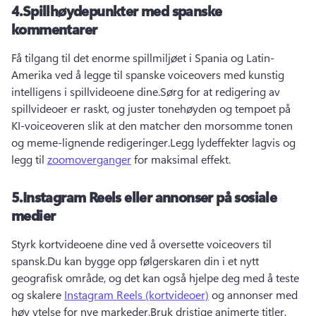
4.
Spillhøydepunkter med spanske
kommentarer
Få tilgang til det enorme spillmiljøet i Spania og Latin-
Amerika ved å legge til spanske voiceovers med kunstig 
intelligens i spillvideoene dine.
Sørg for at redigering av 
spillvideoer er raskt, og juster tonehøyden og tempoet på 
KI-voiceoveren slik at den matcher den morsomme tonen 
og meme-lignende redigeringer.
Legg lydeffekter lagvis og 
legg til 
zoomoverganger
 for maksimal effekt.
5.
Instagram Reels eller annonser på sosiale
medier
Styrk kortvideoene dine ved å oversette voiceovers til 
spansk.
Du kan bygge opp følgerskaren din i et nytt 
geografisk område, og det kan også hjelpe deg med å teste 
og skalere 
Instagram Reels (kortvideoer)
 og annonser med 
høy ytelse for nye markeder.
Bruk dristige animerte titler, 