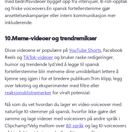
med bedriftsvideoer bygget opp fra intervjuer, B-roll-opptak 
og friske voiceovers.
En spansk fortellerstemme gjør 
ansettelseskampanjer eller intern kommunikasjon mer 
inkluderende.
10.
Meme-videoer og trendremikser
Disse videoene er populære på 
YouTube Shorts
, Facebook 
Reels og 
TikTok-videoer
 og bruker raske redigeringer, 
humor og trendende lyd.
Ved å legge til spansk 
fortellerstemme blir memene dine umiddelbart lettere å 
kjenne seg igjen i for et bredere publikum.
Trim klipp, legg 
over teksting og eksperimenter med filtre eller 
reaksjonsklistremerker
 for viralt potensial.
Nå som du vet hvordan du lager en video-voiceover med 
naturlige KI-stemmer på spansk, hvorfor ikke gjøre det 
samme og lage videoer med voiceovers på andre språk i 
Clipchamp?
Velg mellom over 
80 språk
 og lag KI-voiceovers 