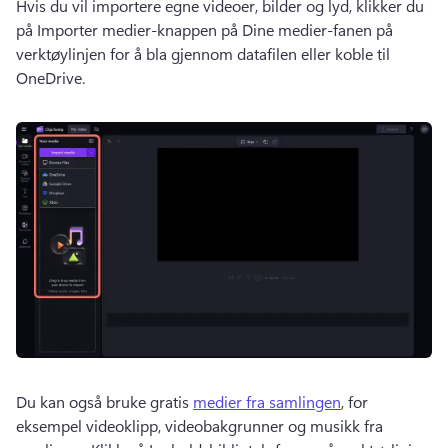
Hvis du vil importere egne videoer, bilder og lyd, klikker du 
på Importer medier-knappen på Dine medier-fanen på 
verktøylinjen for å bla gjennom datafilen eller koble til 
OneDrive.
Du kan også bruke gratis 
medier fra samlingen
, for 
eksempel videoklipp, videobakgrunner og musikk fra 