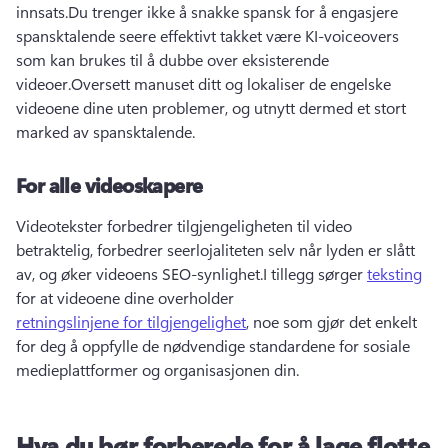
innsats.
Du trenger ikke å snakke spansk for å engasjere 
spansktalende seere effektivt takket være KI-voiceovers 
som kan brukes til å dubbe over eksisterende 
videoer.
Oversett manuset ditt og lokaliser de engelske 
videoene dine uten problemer, og utnytt dermed et stort 
marked av spansktalende.
For alle videoskapere
Videotekster forbedrer tilgjengeligheten til video 
betraktelig, forbedrer seerlojaliteten selv når lyden er slått 
av, og øker videoens SEO-synlighet.
I tillegg sørger 
teksting
for at videoene dine overholder 
retningslinjene for tilgjengelighet
, noe som gjør det enkelt 
for deg å oppfylle de nødvendige standardene for sosiale 
medieplattformer og organisasjonen din.
Hva du bør forberede for å lage flotte