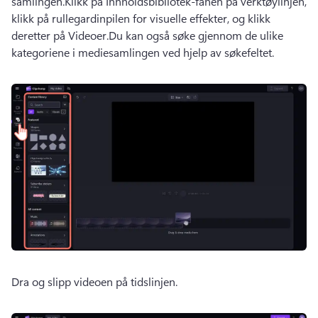
samlingen.
Klikk på Innholdsbibliotek-fanen på verktøylinjen, 
klikk på rullegardinpilen for visuelle effekter, og klikk 
deretter på Videoer.
Du kan også søke gjennom de ulike 
kategoriene i mediesamlingen ved hjelp av søkefeltet.
Dra og slipp videoen på tidslinjen.