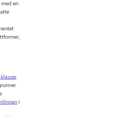
 med en 
atte 
entet 
ttformer, 
 klasser
runner 
 
amlingen
 i 