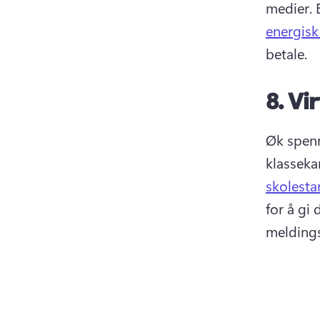
medier. 
energis
betale. 
8.
Vir
Øk spenn
klasseka
skolesta
for å gi 
meldings