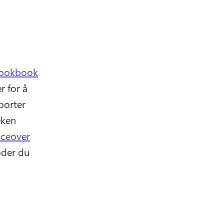
 lookbook
 for å 
orter 
ken 
iceover
der du 