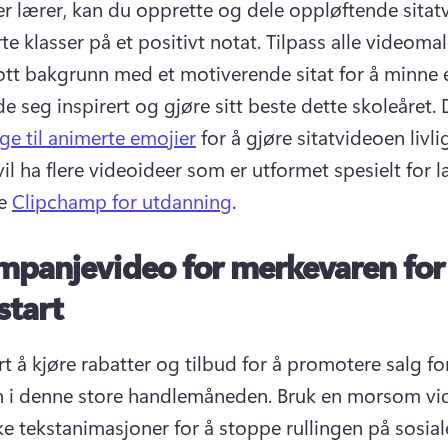
er lærer, kan du opprette og dele oppløftende sitatv
rte klasser på et positivt notat. 
Tilpass alle videomal
lott bakgrunn med et motiverende sitat for å minne e
e seg inspirert og gjøre sitt beste dette skoleåret. 
ge til animerte emojier
il ha flere videoideer som er utformet spesielt for læ
e 
Clipchamp for utdanning
. 
mpanjevideo for merkevaren for
start
rt å kjøre rabatter og tilbud for å promotere salg for
n i denne store handlemåneden. 
Bruk en morsom vi
e tekstanimasjoner for å stoppe rullingen på sosiale