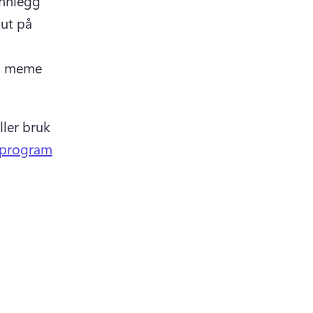
nnlegg 
ut på 
g meme 
ler bruk 
sprogram