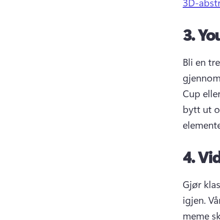
3D-abstr
3.
You
Bli en tr
gjennom 
Cup elle
bytt ut o
elemente
4.
Vi
Gjør kla
igjen. 
Vå
meme skri