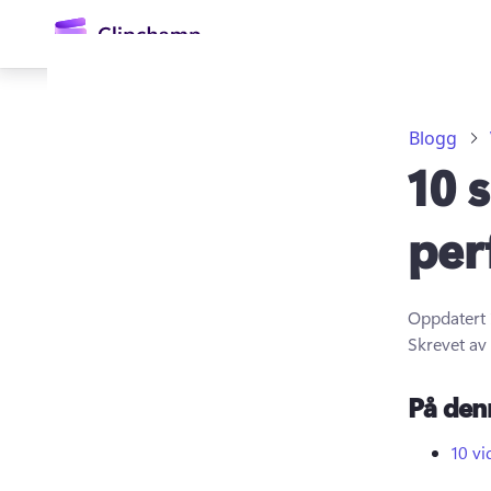
hovedinnhold
Blogg
10 
per
Oppdatert
Logg på
Skrevet av
Prøv gratis
På den
10 vi