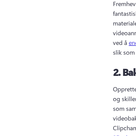
Fremhev 
fantasti
material
videoann
ved å 
en
slik som
2.
Bak
Opprette
og skille
som sams
videobak
Clipcham