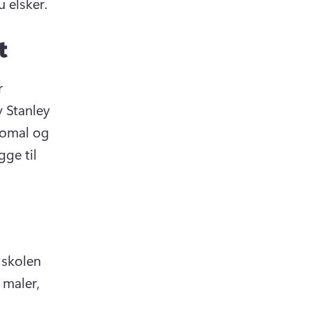
 elsker. 
t
 
 Stanley 
eomal og 
ge til 
skolen 
maler, 