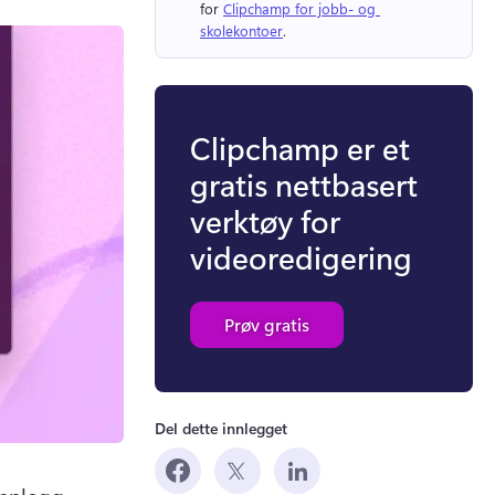
for 
Clipchamp for jobb- og 
skolekontoer
. 
Clipchamp er et
gratis nettbasert
verktøy for
videoredigering
Prøv gratis
Del dette innlegget