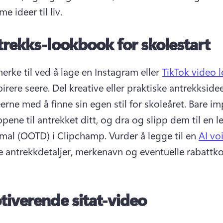
 ideer til liv. 
rekks-lookbook for skolestart
merke til ved å lage en Instagram eller 
TikTok video
pirere seere. 
Del kreative eller praktiske antrekksideer
erne med å finne sin egen stil for skoleåret. 
Bare imp
pene til antrekket ditt, og dra og slipp dem til en le
mal (OOTD) i Clipchamp. 
Vurder å legge til en 
AI vo
le antrekkdetaljer, merkenavn og eventuelle rabattko
iverende sitat-video