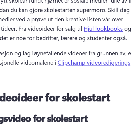
tt skoleår rundt hjørnet er sosiale medier fulle av i
an du kan gjøre skolestarten supermoro. 
Skill deg 
edier ved å prøve ut den kreative listen vår over 
tideer. 
Fra videoideer for salg til 
Hjul lookbooks
 o
det er noe for bedrifter, lærere og studenter også. 
asjon og lag iøynefallende videoer fra grunnen av, el
sjonelle videomalene i 
Clipchamp videoredigering
ideoideer for skolestart
gsvideo for skolestart