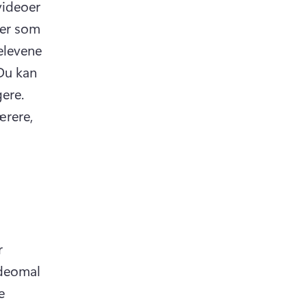
ideoer 
er som 
levene 
Du kan 
 for å gjøre sitatvideoen livligere. 
rere, 
 
deomal 
 