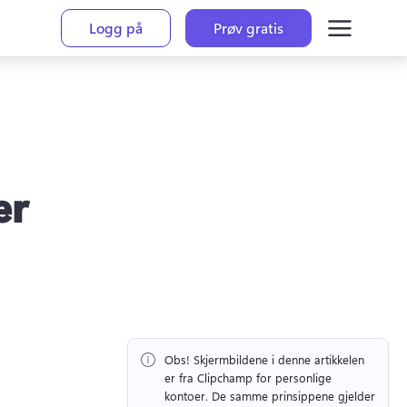
Logg på
Prøv gratis
er
Obs!
 Skjermbildene i denne artikkelen 
er fra Clipchamp for personlige 
kontoer. 
De samme prinsippene gjelder 