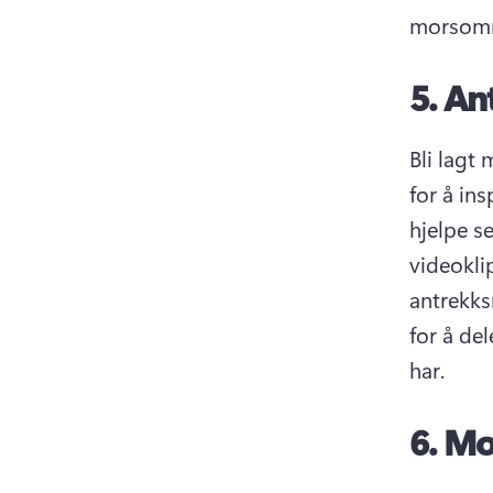
morsomme
5.
Ant
Bli lagt 
for å ins
hjelpe se
videoklip
antrekks
for å de
har. 
6.
Mot