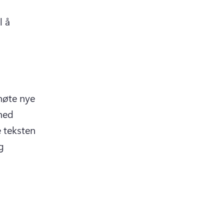
 å 
møte nye 
med 
 teksten 
 