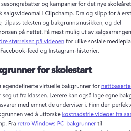
sesongrabatter og kampanjer for det nye skoleåret
sk salgsvideomal i Clipchamp. 
Dra og slipp for å erst
e, tilpass teksten og bakgrunnsmusikken, og del 
onsen på nettet. 
Få mest mulig ut av salgsarrangem
dre størrelsen på videoen
 for ulike sosiale mediepla
 Facebook-feed og Instagram-historier. 
grunner for skolestart
 egendefinerte virtuelle bakgrunner for 
nettbaserte
r seg ut fra klassen. 
Lærere kan også lage egne bakg
varer med emnet de underviser i. 
Finn den perfekte
grunnen ved å utforske 
kostnadsfrie videoer fra s
p. 
Fra 
retro Windows PC-bakgrunner
 til 