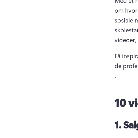
Med et ny
om hvord
sosiale m
skolestar
videoer, 
Få inspir
de profe
. 
10 v
1.
Sal