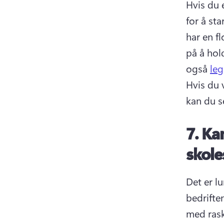
Hvis du 
for å sta
har en f
på å hold
også 
leg
Hvis du v
kan du s
7.
Ka
skole
Det er lu
bedrifte
med rask