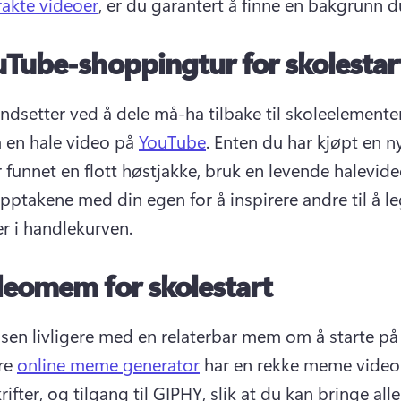
akte videoer
, er du garantert å finne en bakgrunn du
Tube-shoppingtur for skolestar
endsetter ved å dele må-ha tilbake til skoleelementer
en hale video på 
YouTube
. 
Enten du har kjøpt en ny
r funnet en flott høstjakke, bruk en levende halevid
pptakene med din egen for å inspirere andre til å leg
r i handlekurven. 
deomem for skolestart
ssen livligere med en relaterbar mem om å starte på 
re 
online meme generator
 har en rekke meme video 
fter, og tilgang til GIPHY, slik at du kan bringe alle 