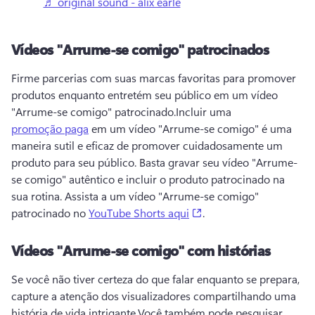
♬ original sound - alix earle
Vídeos "Arrume-se comigo" patrocinados
Firme parcerias com suas marcas favoritas para promover 
produtos enquanto entretém seu público em um vídeo 
"Arrume-se comigo" patrocinado.
Incluir uma 
promoção paga
 em um vídeo "Arrume-se comigo" é uma 
maneira sutil e eficaz de promover cuidadosamente um 
produto para seu público. 
Basta gravar seu vídeo "Arrume-
se comigo" autêntico e incluir o produto patrocinado na 
sua rotina. 
Assista a um vídeo "Arrume-se comigo" 
(opens in a new tab)
patrocinado no 
YouTube Shorts aqui
. 
Vídeos "Arrume-se comigo" com histórias
Se você não tiver certeza do que falar enquanto se prepara, 
capture a atenção dos visualizadores compartilhando uma 
história de vida intrigante.
Você também pode pesquisar 