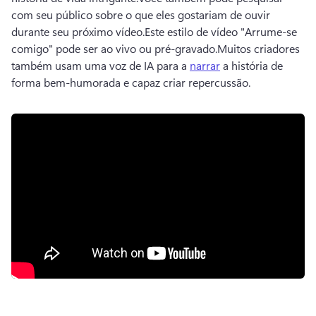
com seu público sobre o que eles gostariam de ouvir 
durante seu próximo vídeo.
Este estilo de vídeo "Arrume-se 
comigo" pode ser ao vivo ou pré-gravado.
Muitos criadores 
também usam uma voz de IA para a 
narrar
 a história de 
forma bem-humorada e capaz criar repercussão. 