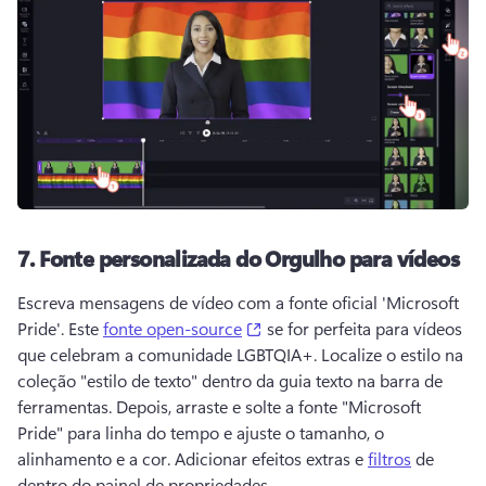
7.
Fonte personalizada do Orgulho para vídeos
Escreva mensagens de vídeo com a fonte oficial 'Microsoft 
(opens in a new tab)
Pride'. 
Este 
fonte open-source
 se for perfeita para vídeos 
que celebram a comunidade LGBTQIA+. 
Localize o estilo na 
coleção "estilo de texto" dentro da guia texto na barra de 
ferramentas. 
Depois, arraste e solte a fonte "Microsoft 
Pride" para linha do tempo e ajuste o tamanho, o 
alinhamento e a cor. 
Adicionar efeitos extras e 
filtros
 de 
dentro do painel de propriedades. 