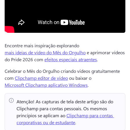
Encontre mais inspiração explorando 
mais ideias de vídeo do Mês do Orgulho
 e aprimorar vídeos 
do Pride 2026 com 
efeitos especiais atraentes
. 
Celebrar o Mês do Orgulho criando vídeos gratuitamente 
com 
Clipchamp editor de vídeo
 ou baixar o 
Microsoft Clipchamp aplicativo Windows
. 
Atenção!
 As capturas de tela deste artigo são do 
Clipchamp para contas pessoais. 
Os mesmos 
princípios se aplicam ao 
Clipchamp para contas 
corporativas ou de estudante
. 