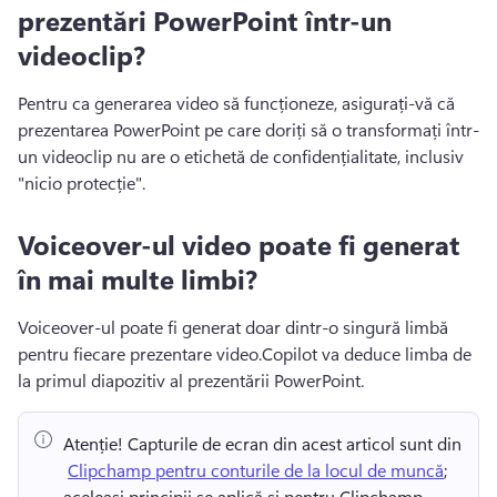
prezentări PowerPoint într-un
videoclip?
Pentru ca generarea video să funcționeze, asigurați-vă că 
prezentarea PowerPoint pe care doriți să o transformați într-
un videoclip nu are o etichetă de confidențialitate, inclusiv 
"nicio protecție".
Voiceover-ul video poate fi generat
în mai multe limbi?
Voiceover-ul poate fi generat doar dintr-o singură limbă 
pentru fiecare prezentare video.
Copilot va deduce limba de 
la primul diapozitiv al prezentării PowerPoint.
Atenție!
 Capturile de ecran din acest articol sunt din 
⁠ 
Clipchamp pentru conturile de la locul de muncă
; 
aceleași principii se aplică și pentru Clipchamp 