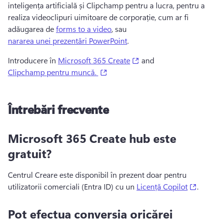
inteligența artificială și Clipchamp pentru a lucra, pentru a 
realiza videoclipuri uimitoare de corporație, cum ar fi 
adăugarea de 
forms to a video
, sau 
nararea unei prezentări PowerPoint
.
(opens in a new tab)
Introducere în 
Microsoft 365 Create
 and 
(opens in a new tab)
Clipchamp pentru muncă.
Întrebări frecvente
Microsoft 365 Create hub este
gratuit?
Centrul Creare este disponibil în prezent doar pentru 
(opens
utilizatorii comerciali (Entra ID) cu un 
Licență Copilot
.
Pot efectua conversia oricărei