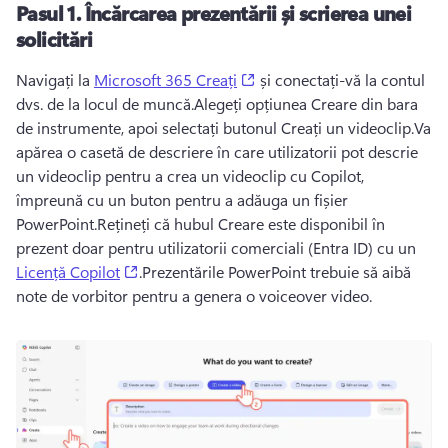
Pasul 1. Încărcarea prezentării și scrierea unei
solicitări
(opens in a new tab)
Navigați la 
Microsoft 365 Creați
 și conectați-vă la contul 
dvs. de la locul de muncă.Alegeți opțiunea Creare din bara 
de instrumente, apoi selectați butonul Creați un videoclip.Va 
apărea o casetă de descriere în care utilizatorii pot descrie 
un videoclip pentru a crea un videoclip cu Copilot, 
împreună cu un buton pentru a adăuga un fișier 
PowerPoint.Rețineți că hubul Creare este disponibil în 
prezent doar pentru utilizatorii comerciali (Entra ID) cu un 
(opens in a new tab)
Licență Copilot
.Prezentările PowerPoint trebuie să aibă 
note de vorbitor pentru a genera o voiceover video.