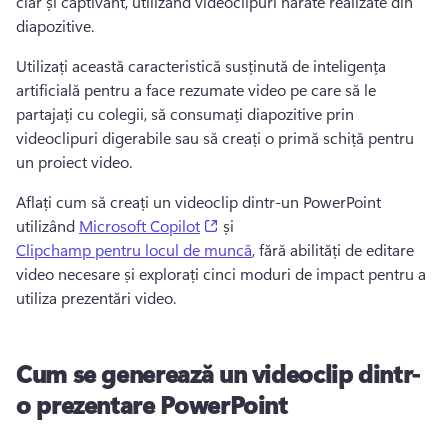
clar și captivant, utilizând videoclipuri narate realizate din 
diapozitive.
Utilizați această caracteristică susținută de inteligența 
artificială pentru a face rezumate video pe care să le 
partajați cu colegii, să consumați diapozitive prin 
videoclipuri digerabile sau să creați o primă schiță pentru 
un proiect video.
Aflați cum să creați un videoclip dintr-un PowerPoint 
(opens in a new tab)
utilizând 
Microsoft Copilot
 și 
Clipchamp pentru locul de muncă
, fără abilități de editare 
video necesare și explorați cinci moduri de impact pentru a 
utiliza prezentări video.
Cum se generează un videoclip dintr-
o prezentare PowerPoint