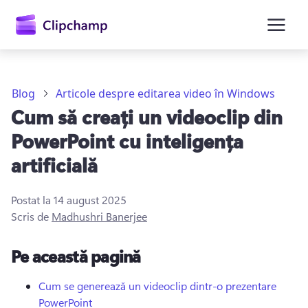
conținutul
principal
Blog
Articole despre editarea video în Windows
Cum să creați un videoclip din
PowerPoint cu inteligența
artificială
Postat la
14 august 2025
Conectați-vă
Scris de
Madhushri Banerjee
Încercați gratuit
Pe această pagină
Cum se generează un videoclip dintr-o prezentare
PowerPoint