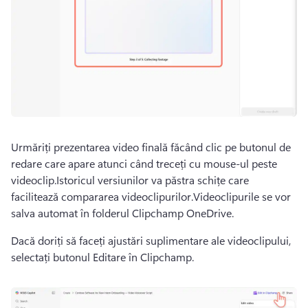
Urmăriți prezentarea video finală făcând clic pe butonul de 
redare care apare atunci când treceți cu mouse-ul peste 
videoclip.Istoricul versiunilor va păstra schițe care 
facilitează compararea videoclipurilor.Videoclipurile se vor 
salva automat în folderul Clipchamp OneDrive.
Dacă doriți să faceți ajustări suplimentare ale videoclipului, 
selectați butonul Editare în Clipchamp.