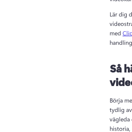
Lär dig 
videostr
med 
Cli
handling
Så h
vide
Börja med
tydlig a
vägleda 
historia,