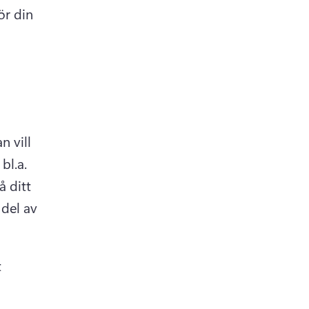
r din 
 vill 
l.a. 
 ditt 
del av 
 