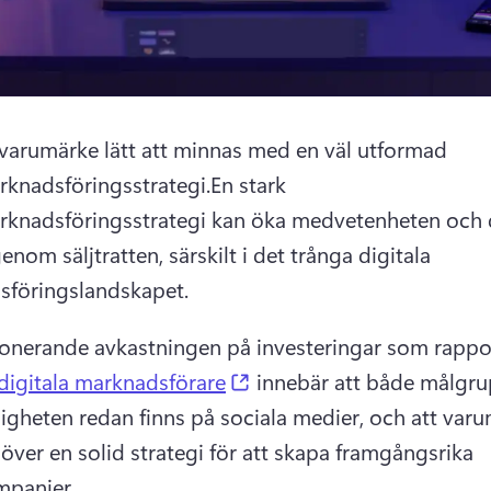
 varumärke lätt att minnas med en väl utformad 
knadsföringsstrategi.
En stark 
knadsföringsstrategi kan öka medvetenheten och d
nom säljtratten, särskilt i det trånga digitala 
sföringslandskapet.
(opens in a new tab)
digitala marknadsförare
 innebär att både målgru
igheten redan finns på sociala medier, och att varu
över en solid strategi för att skapa framgångsrika 
panjer. 