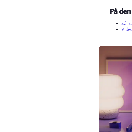
På den 
Så h
Video