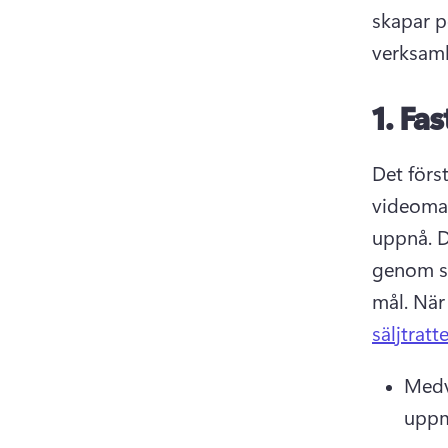
skapar p
verksam
1.
Fas
Det förs
videomar
uppnå. 
D
genom sp
mål. 
När 
säljtratt
Medve
uppm