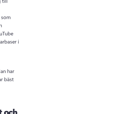
ill 
 som 
n 
uTube 
rbaser i 
an har 
r bäst 
t och