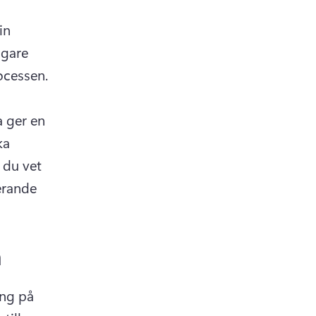
n 
gare 
bild av demografi, konsumentvanor och den digitala köpprocessen. 
 ger en 
a 
 du vet 
rande 
m
ng på 