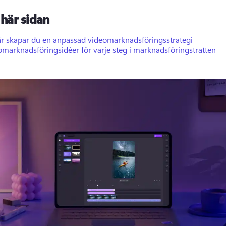
här sidan
är skapar du en anpassad videomarknadsföringsstrategi
marknadsföringsidéer för varje steg i marknadsföringstratten