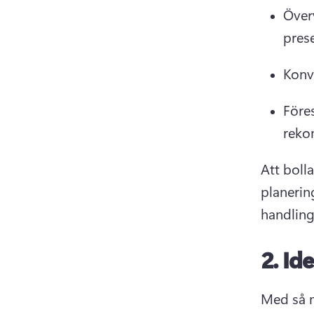
Över
prese
Konv
Före
reko
Att bolla
planerin
handling 
2.
Ide
Med så m