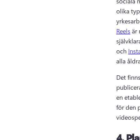
sociala 
olika ty
yrkesarb
Reels
 är
självkla
och 
Ins
alla åldr
Det finns
publicera
en etable
för den 
videospe
4.
Pla