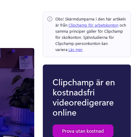
Obs!
 Skärmdumparna i den här artikeln 
är från 
Clipchamp för arbetskonton
 och 
samma principer gäller för Clipchamp 
för skolkonton. 
Självstudierna för 
Clipchamp-personkonton kan 
variera.
Läs mer
. 
Clipchamp är en
kostnadsfri
videoredigerare
online
Prova utan kostnad