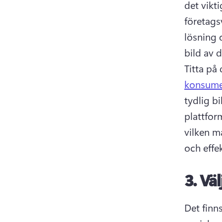
det vikti
företags
lösning o
Titta på 
konsume
tydlig bi
plattfor
vilken m
och effe
3.
Väl
Det finn