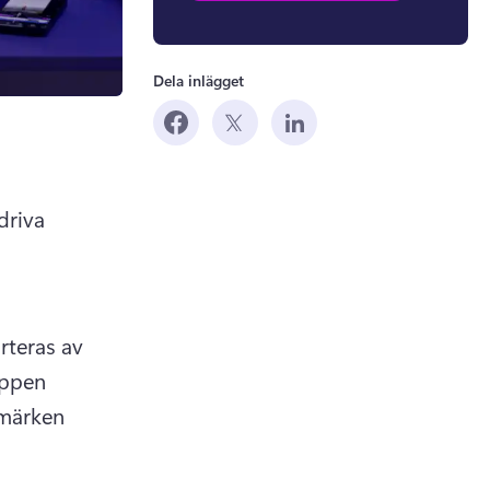
Dela inlägget
riva 
Den imponerande avkastningen på investeringar som rapporteras av 
ppen 
märken 