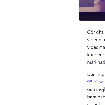
Gör ditt
videomar
videomar
kunder ge
marknad
93 % av 
och möjl
bara beh
videokam