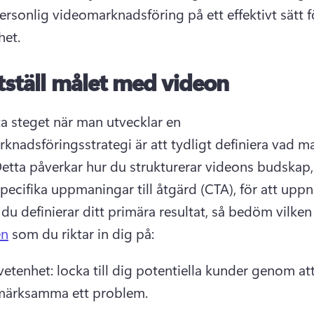
ersonlig videomarknadsföring på ett effektivt sätt fö
het.
tställ målet med videon
ta steget när man utvecklar en 
knadsföringsstrategi är att tydligt definiera vad man
etta påverkar hur du strukturerar videons budskap, b
ecifika uppmaningar till åtgärd (CTA), för att uppnå
du definierar ditt primära resultat, så bedöm vilken 
en
 som du riktar in dig på: 
tenhet: locka till dig potentiella kunder genom att
ärksamma ett problem.