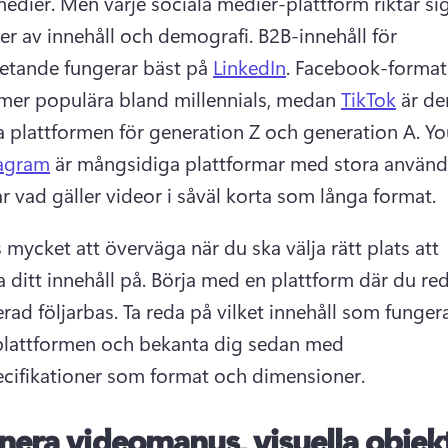
medier. 
Men varje sociala medier-plattform riktar sig t
per av innehåll och demografi.
 B2B-innehåll för 
etande fungerar bäst på 
LinkedIn
. 
Facebook-format
 mer populära bland millennials, medan 
TikTok
 är de
ra plattformen för generation Z och generation A. 
Yo
tagram
 är mångsidiga plattformar med stora använda
ar vad gäller videor i såväl korta som långa format. 
 mycket att överväga när du ska välja rätt plats att 
 ditt innehåll på. 
Börja med en plattform där du red
rad följarbas. 
Ta reda på vilket innehåll som fungera
plattformen och bekanta dig sedan med 
cifikationer som format och dimensioner. 
nera videomanus, visuella objek