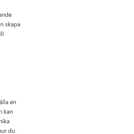
ande 
n skapa 
l 
lla en 
 kan 
ika 
hur du 