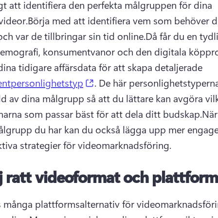
gt att identifiera den perfekta målgruppen för dina 
videor.
Börja med att identifiera vem som behöver di
ch var de tillbringar sin tid online.
Då får du en tydli
dina tidigare affärsdata för att skapa detaljerade 
(opens in a new tab)
ntpersonlighetstyp
. 
De här personlighetstyperna
ld av dina målgrupp så att du lättare kan avgöra vilk
marna som passar bäst för att dela ditt budskap.
När
ålgrupp du har kan du också lägga upp mer engage
ktiva strategier för videomarknadsföring.
j ratt videoformat och plattfor
s många plattformsalternativ för videomarknadsföri