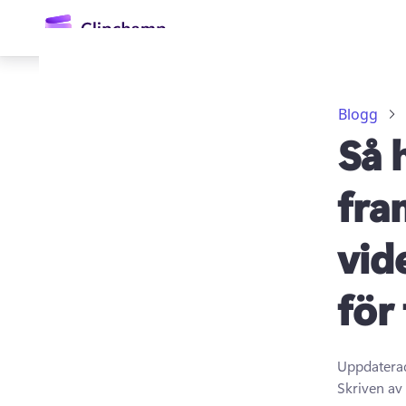
till
huvudinnehåll
Blogg
Så 
fra
vid
Logga in
för
Prova kostnadsfritt
Uppdatera
Skriven av