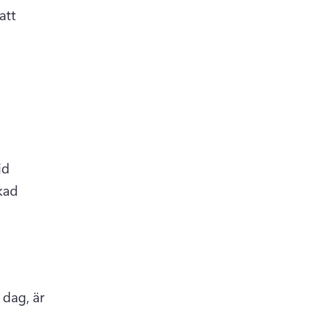
tt 
d 
kad 
dag, är 