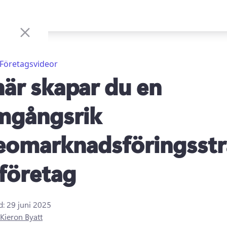
Företagsvideor
här skapar du en
mgångsrik
eomarknadsföringsstr
 företag
d:
29 juni 2025
Kieron Byatt