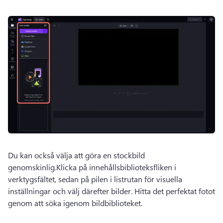
Du kan också välja att göra en stockbild 
genomskinlig.
Klicka på innehållsbiblioteksfliken i 
verktygsfältet, sedan på pilen i listrutan för visuella 
inställningar och välj därefter bilder. 
Hitta det perfektat fotot 
genom att söka igenom bildbiblioteket.