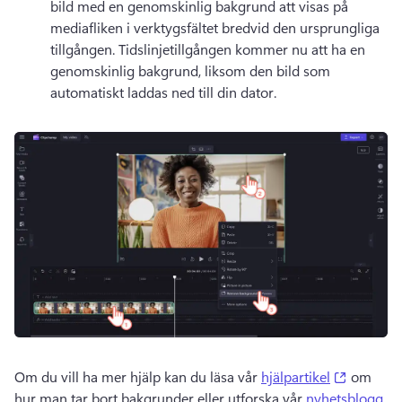
bild med en genomskinlig bakgrund att visas på 
mediafliken i verktygsfältet bredvid den ursprungliga 
tillgången. 
Tidslinjetillgången kommer nu att ha en 
genomskinlig bakgrund, liksom den bild som 
automatiskt laddas ned till din dator. 
(opens i
Om du vill ha mer hjälp kan du läsa vår 
hjälpartikel
 om 
hur man tar bort bakgrunder eller utforska vår 
nyhetsblogg
. 