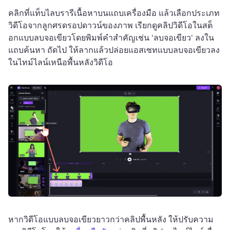
คลิกที่แท็บไลบรารีเนื้อหาบนแถบเครื่องมือ แล้วเลือกประเภท
วิดีโอจากลูกศรดรอปดาวน์ของภาพ
 เรียกดูคลิปวิดีโอในสต็
อกแบบลบจอเขียวโดยพิมพ์คำสำคัญเช่น 'ลบจอเขียว' ลงใน
แถบค้นหา 
ถัดไป ให้ลากแล้วปล่อยแอสเซทแบบลบจอเขียวลง
ในไทม์ไลน์เหนือพื้นหลังวิดีโอ
หากวิดีโอแบบลบจอเขียวยาวกว่าคลิปพื้นหลัง ให้ปรับความ