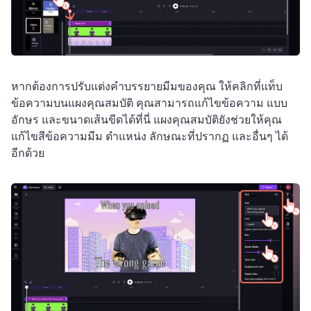
หากต้องการปรับแต่งคำบรรยายมีมของคุณ ให้คลิกที่แท็บ
ข้อความบนแผงคุณสมบัติ 
คุณสามารถแก้ไขข้อความ แบบ
อักษร และขนาดเส้นขีดได้ที่นี่ 
แผงคุณสมบัติยังช่วยให้คุณ
แก้ไขสีข้อความมีม ตำแหน่ง ลักษณะที่ปรากฏ และอื่นๆ ได้
อีกด้วย