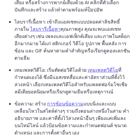
เสียง หรือสร้างการพากย์เสียงด้วย AI 
คลิกที่ตัวเลือก
บันทึกและสร้าง แล้วทำตามพร้อมท์ป็อปอัพ 
ไลบรารีเนื้อหา: เข้าถึงแอสเซทแบบปลอดค่าลิขสิทธิ์
ภายใน 
ไลบรารีเนื้อหา
คุณภาพสูง 
คุณจะพบแอสเซท
เสียงต่างๆ เช่น เพลงและเอฟเฟ็กต์เสียง และภาพในสต็อก
อีกมากมาย ได้แก่ สติกเกอร์ วิดีโอ รูปภาพ พื้นหลัง การ
ซ้อน และ GIF 
ค้นหาตามคำสำคัญหรือเรียกดูคอลเลกชัน
ตามธีม 
เทมเพลตวิดีโอ: เริ่มตัดต่อวิดีโอด้วย 
เทมเพลตวิดีโอ
ที่
กำหนดเองได้ ซึ่งมีแอสเซทสื่อและค่าอัตราส่วนที่ตั้งไว้
ล่วงหน้า 
เลือกเทมเพลตวิดีโอสำหรับแพลตฟอร์มโซเชีย
ลมีเดียยอดนิยมหรือเรียกดูตามธีมหรือเหตุการณ์ 
ข้อความ: สร้าง 
การซ้อนข้อความ
แบบนิ่งและแบบ
เคลื่อนไหวในสไตล์ต่างๆ รวมถึงตอนล่างหนึ่งในสาม คำ
อธิบายภาพ และค่าที่ตั้งไว้ล่วงหน้าอื่นๆ 
เพียงแค่เพิ่มลง
บนไทม์ไลน์ แล้วป้อนข้อความและกำหนดฟอนต์ ขนาด 
ตำแหน่ง และการตั้งค่าอื่นๆ เอง 