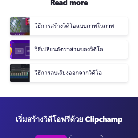
Read more
วิธีการสร้างวิดีโอแบบภาพในภาพ
วิธีเปลี่ยนอัตราส่วนของวิดีโอ
วิธีการลบเสียงออกจากวิดีโอ
เริ่มสร้างวิดีโอฟรีด้วย Clipchamp