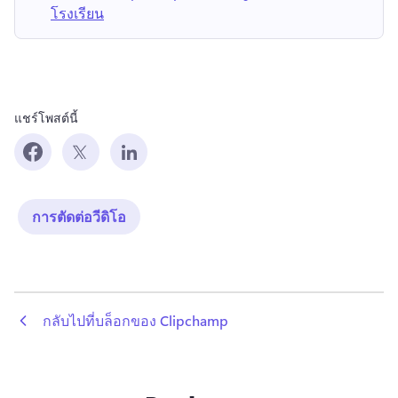
โรงเรียน
แชร์โพสต์นี้
การตัดต่อวีดิโอ
 กลับไปที่บล็อกของ Clipchamp