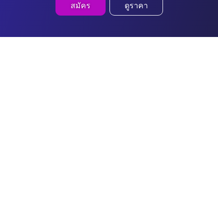
สมัคร
ดูราคา