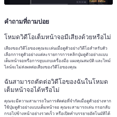
คำถามที่ถามบ่อย
โหมดวิดีโอเต็มหน้าจอมีเสียงด้วยหรือไม่
เสียงของวิดีโอของคุณจะเล่นเมื่อดูตัวอย่างวิดีโอสำหรับตัว
เลือกการดูตัวอย่างแต่ละรายการ
การคลิกปุ่มดูตัวอย่างแบบ
เต็มหน้าจอหรือการยุบแถบเครื่องมือ แผงคุณสมบัติ และไทม์
ไลน์จะไม่ส่งผลต่อเสียงของวิดีโอของคุณ
ฉันสามารถตัดต่อวิดีโอของฉันในโหมด
เต็มหน้าจอได้หรือไม่
คุณจะมีความสามารถในการตัดต่อที่จำกัดเมื่อดูตัวอย่าง
หาก
ใช้ปุ่มดูตัวอย่างแบบเต็มหน้าจอ คุณจะสามารถเล่น กรอกลับ 
กรอไปข้างหน้าอย่างรวดเร็ว หรือเปิดคำบรรยายอัตโนมัติได้