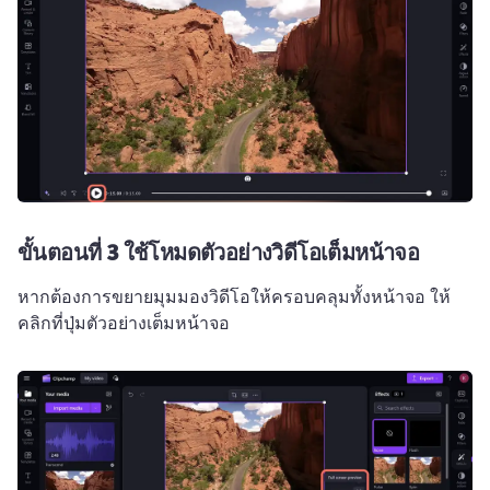
ขั้นตอนที่ 3
ใช้โหมดตัวอย่างวิดีโอเต็มหน้าจอ
หากต้องการขยายมุมมองวิดีโอให้ครอบคลุมทั้งหน้าจอ ให้
คลิกที่ปุ่มตัวอย่างเต็มหน้าจอ 