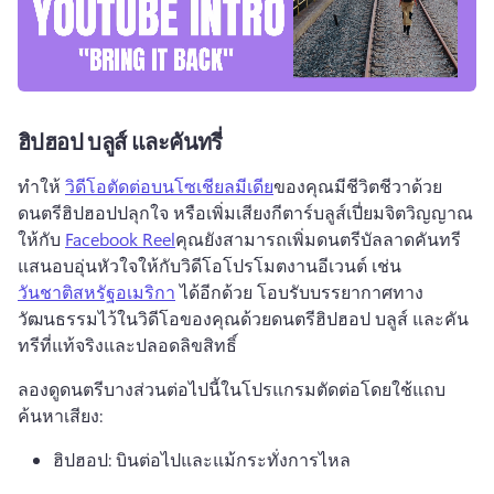
ฮิปฮอป บลูส์ และคันทรี่
ทำให้ 
วิดีโอตัดต่อบนโซเชียลมีเดีย
ของคุณมีชีวิตชีวาด้วย
ดนตรีฮิปฮอปปลุกใจ หรือเพิ่มเสียงกีตาร์บลูส์เปี่ยมจิตวิญญาณ
ให้กับ 
Facebook Reel
คุณยังสามารถเพิ่มดนตรีบัลลาดคันทรี
แสนอบอุ่นหัวใจให้กับวิดีโอโปรโมตงานอีเวนต์ เช่น 
วันชาติสหรัฐอเมริกา
 ได้อีกด้วย 
โอบรับบรรยากาศทาง
วัฒนธรรมไว้ในวิดีโอของคุณด้วยดนตรีฮิปฮอป บลูส์ และคัน
ทรีที่แท้จริงและปลอดลิขสิทธิ์ 
ลองดูดนตรีบางส่วนต่อไปนี้ในโปรแกรมตัดต่อโดยใช้แถบ
ค้นหาเสียง: 
ฮิปฮอป: บินต่อไปและแม้กระทั่งการไหล