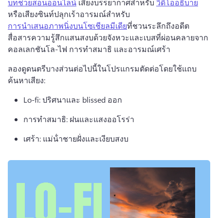
บทช่วยสอนออนไลน์
 เสียงบรรยากาศสำหรับ 
วิดีโออธิบาย
หรือเสียงซินท์ปลุกเร้าอารมณ์สำหรับ 
การนำเสนอภาพนิ่งบนโซเชียลมีเดีย
ที่ชวนระลึกถึงอดีต 
สื่อสารความรู้สึกแสนสงบด้วยจังหวะและเบสที่ผ่อนคลายจาก
คอลเลกชันโล-ไฟ การทำสมาธิ และอารมณ์เศร้า
ลองดูดนตรีบางส่วนต่อไปนี้ในโปรแกรมตัดต่อโดยใช้แถบ
ค้นหาเสียง: 
Lo-fi: ปริศนาและ blissed ออก 
การทําสมาธิ: ฝนและแสงออโรร่า 
เศร้า: แม่น้ําชายฝั่งและเงียบสงบ