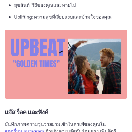
สุขสันต์: วิธีของคุณและหายไป
Uplifting: ความสุขที่เงียบสงบและข้ามใจของคุณ
แจ๊ส ร็อค และฟังค์
บันทึกภาพความวุ่นวายยามเช้าในคาเฟ่ของคุณใน 
สตอรี่บน Instagram
 ด้วยจังหวะแจ๊สอันร้อนแรง เพิ่มดีกรี