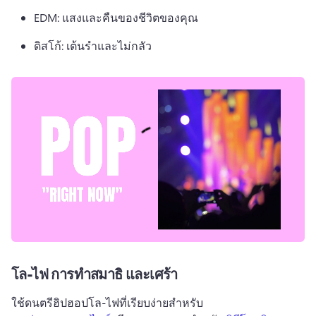
EDM: แสงและคืนของชีวิตของคุณ
ดิสโก้: เต้นรําและไม่กลัว
โล-ไฟ การทำสมาธิ และเศร้า
ใช้ดนตรีฮิปฮอปโล-ไฟที่เรียบง่ายสำหรับ 