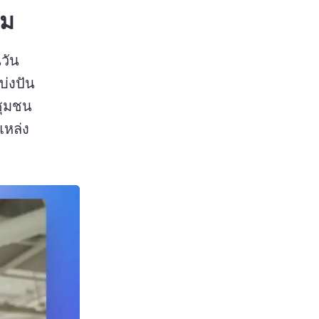
คม
วัน
บ่งปัน
ชุมชน
หล่ง