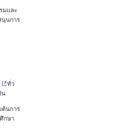
รรมและ
บสนุนการ
(opens in a new tab)
ต
ทั่ว
ัน 
่มต้นการ
ศึกษา 