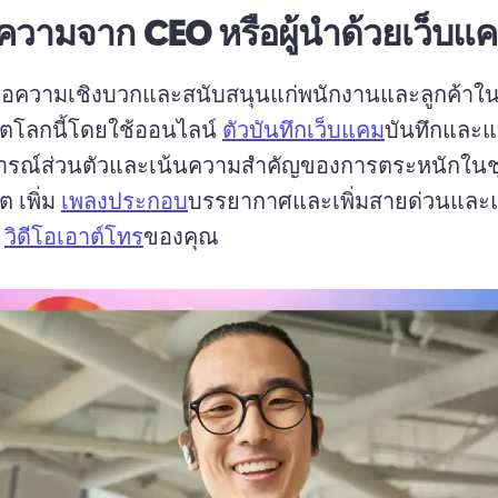
ความจาก CEO หรือผู้นําด้วยเว็บแ
ข้อความเชิงบวกและสนับสนุนแก่พนักงานและลูกค้าใน
ิตโลกนี้โดยใช้ออนไลน์ 
ตัวบันทึกเว็บแคม
บันทึกและแ
รณ์ส่วนตัวและเน้นความสําคัญของการตระหนักใน
ต 
เพิ่ม 
เพลงประกอบ
บรรยากาศและเพิ่มสายด่วนและแ
 
วิดีโอเอาต์โทร
ของคุณ 