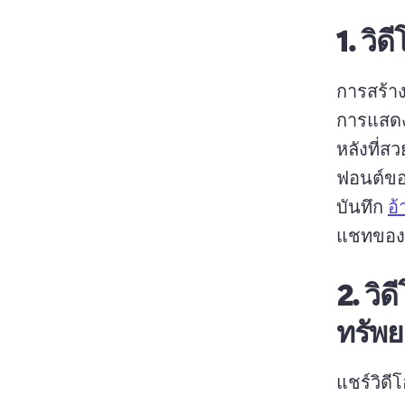
1.
วิด
การสร้าง
การแสดง
หลังที่ส
ฟอนต์ของ
บันทึก 
อ้
แชทของ 
2.
วิด
ทรัพย
แชร์วิดี