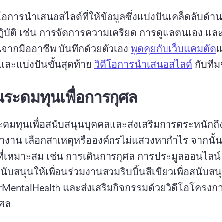
ีโอการนําเสนอสไลด์ที่ให้ข้อมูลซึ่งแบ่งปันเคล็ดลับด้
ิบัติ เช่น การจัดการความเครียด การดูแลตนเอง แล
นจากมืออาชีพ 
บันทึกด้วยตัวเอง 
พูดคุยกับเว็บแคมตัด
แ
ละแบ่งปันขั้นสุดท้าย 
วิดีโอการนําเสนอสไลด์
 กับที
ระดมทุนเพื่อการกุศล
ะดมทุนเพื่อสนับสนุนบุคคลและส่งเสริมการตระหนักถึ
ํางาน 
เลือกสาเหตุหรือองค์กรไม่แสวงหากําไร จากนั
ที่เหมาะสม เช่น การเดินการกุศล การประมูลออนไลน์
นับสนุนให้เพื่อนร่วมงานสวมริบบิ้นสีเขียวเพื่อสนับสนุ
orMentalHealth และส่งเสริมกิจกรรมด้วยวิดีโอโครง
ศล 