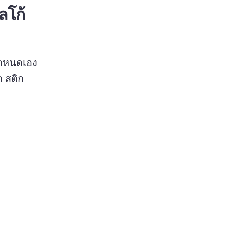
ลโก้
ําหนดเอง
 สติก