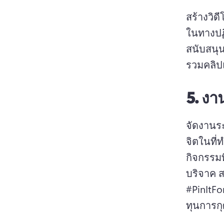
สร้างวิด
ในทางปฏ
สนับสนุ
รวมคลิปแ
5.
งาน
จัดงานร
จิตในที่ท
กิจกรรม
บริจาค 
ส
#PinItF
ทุนการกุ