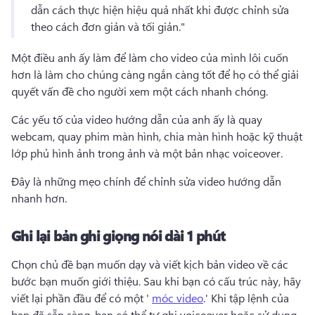
dẫn cách thực hiện hiệu quả nhất khi được chỉnh sửa 
theo cách đơn giản và tối giản." 
Một điều anh ấy làm để làm cho video của mình lôi cuốn 
hơn là làm cho chúng càng ngắn càng tốt để họ có thể giải 
quyết vấn đề cho người xem một cách nhanh chóng. 
Các yếu tố của video hướng dẫn của anh ấy là quay 
webcam, quay phim màn hình, chia màn hình hoặc kỹ thuật 
lớp phủ hình ảnh trong ảnh và một bản nhạc voiceover. 
Đây là những mẹo chính để chỉnh sửa video hướng dẫn 
nhanh hơn. 
Ghi lại bản ghi giọng nói dài 1 phút
Chọn chủ đề bạn muốn dạy và viết kịch bản video về các 
bước bạn muốn giới thiệu. 
Sau khi bạn có cấu trúc này, hãy 
viết lại phần đầu để có một ' 
móc video
.' 
Khi tập lệnh của 
bạn đã sẵn sàng, bạn có thể tự ghi voiceover hoặc sử dụng 