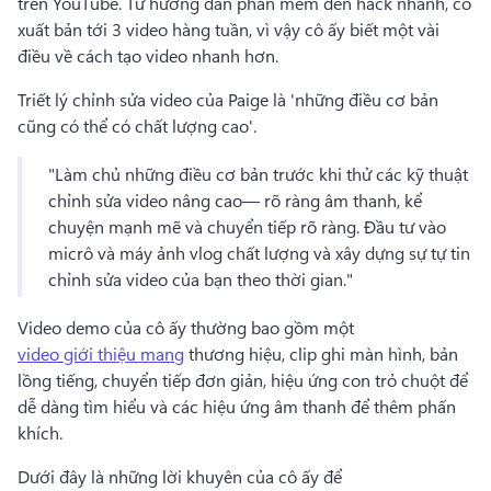
trên YouTube. 
Từ hướng dẫn phần mềm đến hack nhanh, cô 
xuất bản tới 3 video hàng tuần, vì vậy cô ấy biết một vài 
điều về cách tạo video nhanh hơn. 
Triết lý chỉnh sửa video của Paige là 'những điều cơ bản 
cũng có thể có chất lượng cao'. 
"Làm chủ những điều cơ bản trước khi thử các kỹ thuật 
chỉnh sửa video nâng cao— rõ ràng âm thanh, kể 
chuyện mạnh mẽ và chuyển tiếp rõ ràng. 
Đầu tư vào 
micrô và máy ảnh vlog chất lượng và xây dựng sự tự tin 
chỉnh sửa video của bạn theo thời gian." 
Video demo của cô ấy thường bao gồm một 
video giới thiệu mang
 thương hiệu, clip ghi màn hình, bản 
lồng tiếng, chuyển tiếp đơn giản, hiệu ứng con trỏ chuột để 
dễ dàng tìm hiểu và các hiệu ứng âm thanh để thêm phấn 
khích. 
Dưới đây là những lời khuyên của cô ấy để 