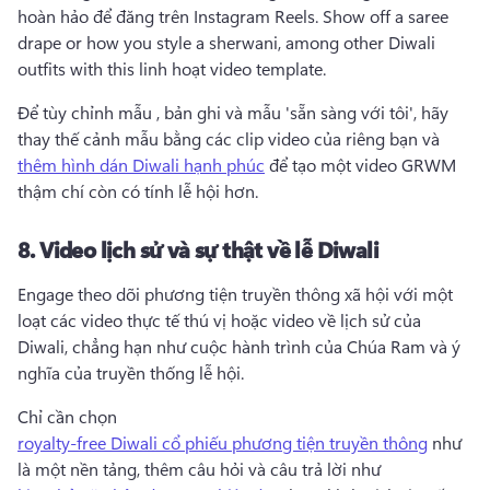
hoàn hảo để đăng trên Instagram Reels. 
Show off a saree 
drape or how you style a sherwani, among other Diwali 
outfits with this linh hoạt video template. 
Để tùy chỉnh mẫu , bản ghi và mẫu 'sẵn sàng với tôi', hãy 
thay thế cảnh mẫu bằng các clip video của riêng bạn và 
thêm hình dán Diwali hạnh phúc
 để tạo một video GRWM 
thậm chí còn có tính lễ hội hơn. 
8.
Video lịch sử và sự thật về lễ Diwali
Engage theo dõi phương tiện truyền thông xã hội với một 
loạt các video thực tế thú vị hoặc video về lịch sử của 
Diwali, chẳng hạn như cuộc hành trình của Chúa Ram và ý 
nghĩa của truyền thống lễ hội. 
Chỉ cần chọn 
royalty-free Diwali cổ phiếu phương tiện truyền thông
 như 
là một nền tảng, thêm câu hỏi và câu trả lời như 