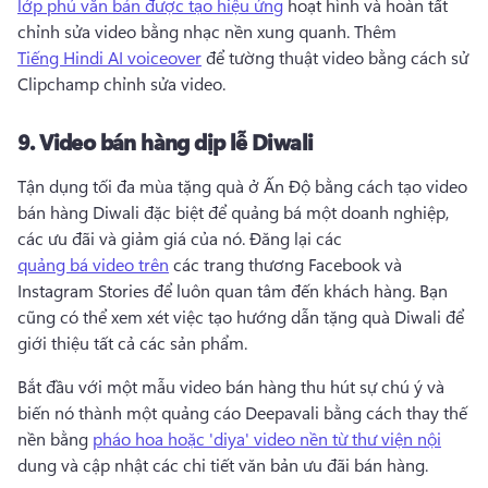
lớp phủ văn bản được tạo hiệu ứng
 hoạt hình và hoàn tất 
chỉnh sửa video bằng nhạc nền xung quanh. 
Thêm 
Tiếng Hindi AI voiceover
 để tường thuật video bằng cách sử 
Clipchamp chỉnh sửa video. 
9.
Video bán hàng dịp lễ Diwali
Tận dụng tối đa mùa tặng quà ở Ấn Độ bằng cách tạo video 
bán hàng Diwali đặc biệt để quảng bá một doanh nghiệp, 
các ưu đãi và giảm giá của nó. 
Đăng lại các 
quảng bá video trên
 các trang thương Facebook và 
Instagram Stories để luôn quan tâm đến khách hàng. 
Bạn 
cũng có thể xem xét việc tạo hướng dẫn tặng quà Diwali để 
giới thiệu tất cả các sản phẩm. 
Bắt đầu với một mẫu video bán hàng thu hút sự chú ý và 
biến nó thành một quảng cáo Deepavali bằng cách thay thế 
nền bằng 
pháo hoa hoặc 'diya' video nền từ thư viện nội
dung và cập nhật các chi tiết văn bản ưu đãi bán hàng. 