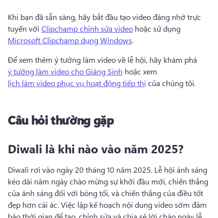
Khi bạn đã sẵn sàng, hãy bắt đầu tạo video đáng nhớ trực 
tuyến với 
Clipchamp chỉnh sửa video
 hoặc sử dụng 
Microsoft Clipchamp dụng Windows
. 
Để xem thêm ý tưởng làm video về lễ hội, hãy khám phá 
ý tưởng làm video cho Giáng Sinh
 hoặc xem 
lịch làm video phục vụ hoạt động tiếp thị
 của chúng tôi. 
Câu hỏi thường gặp
Diwali là khi nào vào năm 2025?
Diwali rơi vào ngày 20 tháng 10 năm 2025. 
Lễ hội ánh sáng 
kéo dài năm ngày chào mừng sự khởi đầu mới, chiến thắng 
của ánh sáng đối với bóng tối, và chiến thắng của điều tốt 
đẹp hơn cái ác. 
Việc lập kế hoạch nội dung video sớm đảm 
bảo thời gian để tạo, chỉnh sửa và chia sẻ lời chào ngày lễ. 