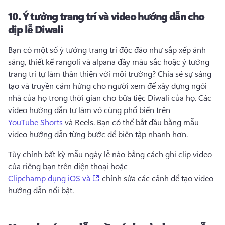
10.
Ý tưởng trang trí và video hướng dẫn cho
dịp lễ Diwali
Bạn có một số ý tưởng trang trí độc đáo như sắp xếp ánh 
sáng, thiết kế rangoli và alpana đầy màu sắc hoặc ý tưởng 
trang trí tự làm thân thiện với môi trường? 
Chia sẻ sự sáng 
tạo và truyền cảm hứng cho người xem để xây dựng ngôi 
nhà của họ trong thời gian cho bữa tiệc Diwali của họ. 
Các 
video hướng dẫn tự làm vô cùng phổ biến trên 
YouTube Shorts
 và Reels. Bạn có thể bắt đầu bằng mẫu 
video hướng dẫn từng bước để biên tập nhanh hơn. 
Tùy chỉnh bất kỳ mẫu ngày lễ nào bằng cách ghi clip video 
của riêng bạn trên điện thoại hoặc 
(opens in a new tab)
Clipchamp dụng iOS và
 chỉnh sửa các cảnh để tạo video 
hướng dẫn nổi bật. 