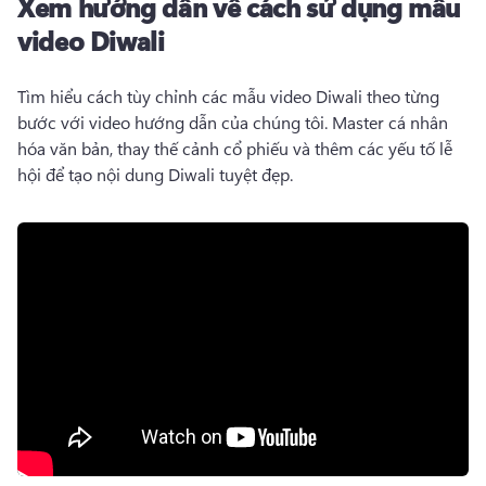
Xem hướng dẫn về cách sử dụng mẫu
video Diwali
Tìm hiểu cách tùy chỉnh các mẫu video Diwali theo từng 
bước với video hướng dẫn của chúng tôi. 
Master cá nhân 
hóa văn bản, thay thế cảnh cổ phiếu và thêm các yếu tố lễ 
hội để tạo nội dung Diwali tuyệt đẹp. 