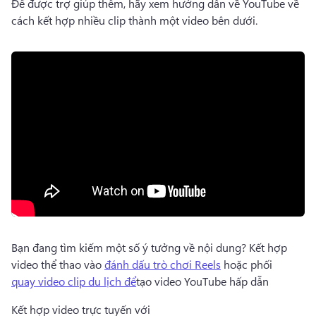
Để được trợ giúp thêm, hãy xem hướng dẫn về YouTube về 
cách kết hợp nhiều clip thành một video bên dưới. 
Bạn đang tìm kiếm một số ý tưởng về nội dung? 
Kết hợp 
video thể thao vào 
đánh dấu trò chơi Reels
 hoặc phối 
quay video clip du lịch để
tạo video YouTube hấp dẫn 
Kết hợp video trực tuyến với 