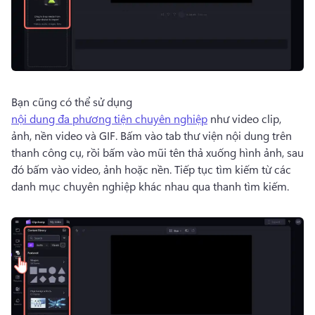
Bạn cũng có thể sử dụng 
nội dung đa phương tiện chuyên nghiệp
 như video clip, 
ảnh, nền video và GIF. 
Bấm vào tab thư viện nội dung trên 
thanh công cụ, rồi bấm vào mũi tên thả xuống hình ảnh, sau 
đó bấm vào video, ảnh hoặc nền. 
Tiếp tục tìm kiếm từ các 
danh mục chuyên nghiệp khác nhau qua thanh tìm kiếm. 