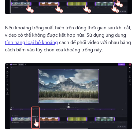
Nếu khoảng trống xuất hiện trên dòng thời gian sau khi cắt, 
video có thể không được kết hợp nữa. 
Sử dụng ứng dụng 
tính năng loại bỏ khoảng
 cách để phối video với nhau bằng 
cách bấm vào tùy chọn xóa khoảng trống này. 