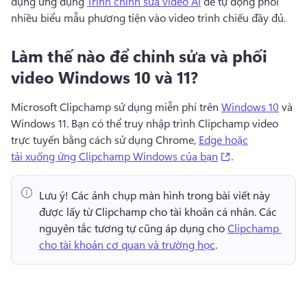
dụng ứng dụng 
Trình chỉnh sửa video AI
 để tự động phối 
nhiều biểu mẫu phương tiện vào video trình chiếu đầy đủ. 
Làm thế nào để chỉnh sửa và phối
video Windows 10 và 11?
Microsoft Clipchamp sử dụng miễn phí trên 
Windows 10
 và 
Windows 11. 
Bạn có thể truy nhập trình Clipchamp video 
trực tuyến bằng cách sử dụng Chrome, 
Edge hoặc
(opens in a new
tải xuống ứng Clipchamp Windows của bạn
. 
Lưu ý!
 Các ảnh chụp màn hình trong bài viết này 
được lấy từ Clipchamp cho tài khoản cá nhân. 
Các 
nguyên tắc tương tự cũng áp dụng cho 
Clipchamp 
cho tài khoản cơ quan và trường học
. 