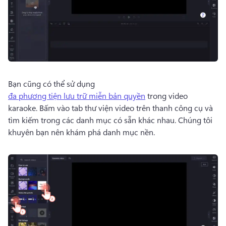
Bạn cũng có thể sử dụng 
đa phương tiện lưu trữ miễn bản quyền
 trong video 
karaoke. 
Bấm vào tab thư viện video trên thanh công cụ và 
tìm kiếm trong các danh mục có sẵn khác nhau. 
Chúng tôi 
khuyên bạn nên khám phá danh mục nền. 