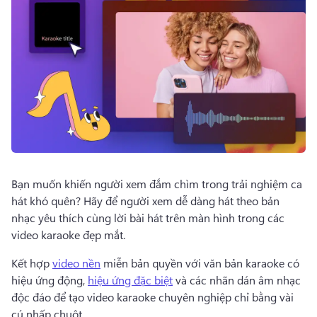
Dùng thử miễn phí
Bạn muốn khiến người xem đắm chìm trong trải nghiệm ca 
hát khó quên? 
Hãy để người xem dễ dàng hát theo bản 
nhạc yêu thích cùng lời bài hát trên màn hình trong các 
video karaoke đẹp mắt.
Kết hợp 
video nền
 miễn bản quyền với văn bản karaoke có 
hiệu ứng động, 
hiệu ứng đặc biệt
 và các nhãn dán âm nhạc 
độc đáo để tạo video karaoke chuyên nghiệp chỉ bằng vài 
cú nhấp chuột. 