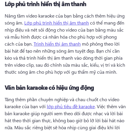
Lớp phủ trình hiển thị âm thanh
Nâng tầm video karaoke của bạn bằng cách thêm hiệu ứng 
sóng âm. 
Lớp phủ trình hiển thị âm thanh
 có thể mang đến 
nhịp điệu và nét sôi động cho video của bạn bằng màu sắc 
và mẫu hình được cá nhân hóa cho phù hợp với phong 
cách của bạn. 
Trình hiển thị âm thanh
 mô phỏng theo lời 
bài hát để tạo nên những sóng âm tuyệt đẹp. 
Bạn chỉ cần 
kéo và thả trình hiển thị âm thanh vào dòng thời gian phía 
trên video clip, sau đó chỉnh sửa màu sắc, kiểu, vị trí và kích 
thước sóng âm cho phù hợp với gu thẩm mỹ của mình.
Văn bản karaoke có hiệu ứng động
Tăng thêm phần chuyên nghiệp và chau chuốt cho video 
karaoke của bạn với 
lớp phủ tiêu đề karaoke
. 
Việc thêm văn 
bản karaoke giúp người xem theo dõi được nhạc và lời bài 
hát theo thời gian thực, không bao giờ bỏ lỡ lời bài hát nào 
nữa. 
Màu sắc riêng biệt sẽ hòa nhịp cùng giai điệu khi lời 