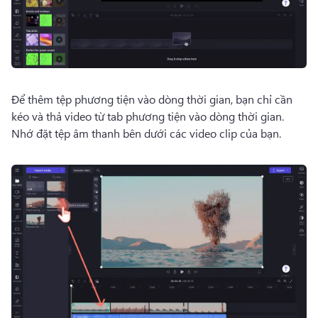
Để thêm tệp phương tiện vào dòng thời gian, bạn chỉ cần 
kéo và thả video từ tab phương tiện vào dòng thời gian. 
Nhớ đặt tệp âm thanh bên dưới các video clip của bạn. 