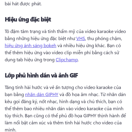
bài hát được phát. 
Hiệu ứng đặc biệt
Tô đậm tâm trạng và tính thẩm mỹ của video karaoke video 
bằng những hiệu ứng đặc biệt như 
VHS
, thu phóng chậm, 
hiệu ứng ánh sáng bokeh
 và nhiều hiệu ứng khác. 
Bạn có 
thể thêm hiệu ứng vào video clip miễn phí bằng cách sử 
dụng tab hiệu ứng trong 
Clipchamp
. 
Lớp phủ hình dán và ảnh GIF
Tăng tính hài hước và vẻ ấn tượng cho video karaoke của 
bạn bằng 
nhãn dán GIPHY
 và đồ họa âm nhạc. 
Từ nhãn dán 
kêu gọi đăng ký, nốt nhạc, hình dạng và chú thích, bạn có 
thể thêm bao nhiêu nhãn dán vào video karaoke của mình 
tùy thích. 
Bạn cũng có thể phủ đồ họa GIPHY thịnh hành để 
làm nổi bật cảm xúc và thêm tính hài hước cho video của 
mình. 