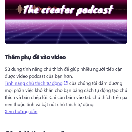
Thêm phụ đề vào video
Sử dụng tính năng chú thích để giúp nhiều người tiếp cận 
được video podcast của bạn hơn. 
(opens in a new tab)
Tính năng chú thích tự động
 của chúng tôi đảm đương 
mọi phần việc khó khăn cho bạn bằng cách tự động tạo chú 
thích và bản chép lời. 
Chỉ cần bấm vào tab chú thích trên pa 
nen thuộc tính và bật nút chú thích tự động. 
Xem hướng dẫn
. 