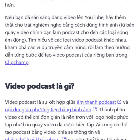
hơn. 
Nếu bạn đã sẵn sàng đăng video lên YouTube, hãy thêm 
thắt cho trải nghiệm nghe bằng cách dùng hình ảnh (từ bản 
quay video chính bạn làm podcast cho đến các loại sóng 
âm động). 
Tìm hiểu về các loại video podcast khác nhau, 
khám phá các ví dụ truyền cảm hứng, rồi làm theo hướng 
dẫn từng bước để tạo video podcast của riêng bạn trong 
Clipchamp
. 
Video podcast là gì?
(opens i
Video podcast là sự kết hợp giữa 
âm thanh podcast
 và 
(opens in a new tab
nội dung đa phương tiện bằng hình ảnh
. 
Thành phần 
video có thể chỉ đơn giản là nền trơn với logo hoặc phức 
tạp như bản quay video đã được biên tập. 
Ai cũng có thể 
tạo podcast bằng video, chia sẻ thông tin về 
(opens in a new tab)
nhiều thể loại khác nhau,
bao gồm thể thao, tội phạm, 