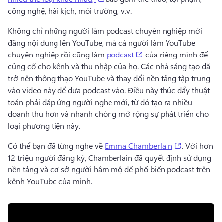
công nghệ, hài kịch, môi trường, v.v. 
Không chỉ những người làm podcast chuyên nghiệp mới 
đăng nội dung lên YouTube, mà cả người làm YouTube 
(opens in a new tab)
chuyên nghiệp rồi cũng làm 
podcast
 của riêng mình để 
củng cố cho kênh và thu nhập của họ. 
Các nhà sáng tạo đã 
trở nên thông thạo YouTube và thay đổi nền tảng tập trung 
vào video này để đưa podcast vào. 
Điều này thúc đẩy thuật 
toán phải đáp ứng người nghe mới, từ đó tạo ra nhiều 
doanh thu hơn và nhanh chóng mở rộng sự phát triển cho 
loại phương tiện này. 
(opens in a
Có thể bạn đã từng nghe về 
Emma Chamberlain
. 
Với hơn 
12 triệu người đăng ký, Chamberlain đã quyết định sử dụng 
nền tảng và cơ sở người hâm mộ để phổ biến podcast trên 
kênh YouTube của mình. 