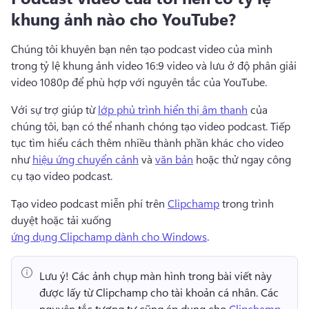
khung ảnh nào cho YouTube?
Chúng tôi khuyên bạn nên tạo podcast video của mình 
trong tỷ lệ khung ảnh video 16:9 video và lưu ở độ phân giải 
video 1080p để phù hợp với nguyên tắc của YouTube. 
Với sự trợ giúp từ 
lớp phủ trình hiển thị âm thanh
 của 
chúng tôi, bạn có thể nhanh chóng tạo video podcast. 
Tiếp 
tục tìm hiểu cách thêm nhiều thành phần khác cho video 
như 
hiệu ứng chuyển cảnh
 và 
văn bản
 hoặc thử ngay công 
cụ tạo video podcast. 
Tạo video podcast miễn phí trên 
Clipchamp
 trong trình 
duyệt hoặc tải xuống 
ứng dụng Clipchamp dành cho Windows
. 
Lưu ý!
 Các ảnh chụp màn hình trong bài viết này 
được lấy từ Clipchamp cho tài khoản cá nhân. 
Các 
nguyên tắc tương tự cũng áp dụng cho 
Clipchamp 