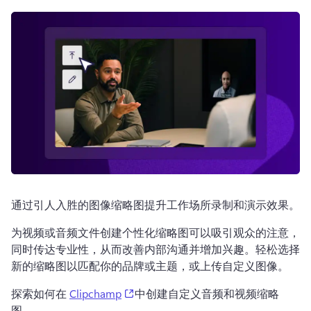
登录
免费试用
通过引人入胜的图像缩略图提升工作场所录制和演示效果。
为视频或音频文件创建个性化缩略图可以吸引观众的注意，
同时传达专业性，从而改善内部沟通并增加兴趣。
轻松选择
新的缩略图以匹配你的品牌或主题，或上传自定义图像。
(opens in a new tab)
探索如何在 
Clipchamp
中创建自定义音频和视频缩略
图。 