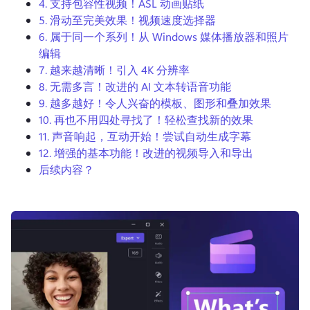
4. 支持包容性视频！ASL 动画贴纸
登录
5. 滑动至完美效果！视频速度选择器
6. 属于同一个系列！从 Windows 媒体播放器和照片
免费试用
编辑
7. 越来越清晰！引入 4K 分辨率
8. 无需多言！改进的 AI 文本转语音功能
9. 越多越好！令人兴奋的模板、图形和叠加效果
10. 再也不用四处寻找了！轻松查找新的效果
11. 声音响起，互动开始！尝试自动生成字幕
12. 增强的基本功能！改进的视频导入和导出
后续内容？