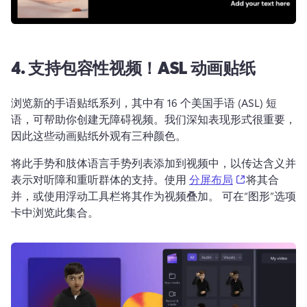
4. 支持包容性视频！ASL 动画贴纸
浏览新的手语贴纸系列，其中有 16 个美国手语 (ASL) 短
语，可帮助你创建无障碍视频。我们深知表现形式很重要，
因此这些动画贴纸外观有三种颜色。
将此手势和肢体语言手势列表添加到视频中，以传达含义并
(opens in a 
表示对听障和重听群体的支持。使用 
分屏布局
将其合
并，或使用浮动工具栏将其作为视频叠加。 可在“图形”选项
卡中浏览此集合。