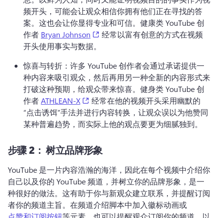
频开头，可能会让观众相信你拥有他们正在寻找的答
案。
这也会让你显得专业和可信。
健康类 YouTube 创
(opens in a new tab)
作者 
Bryan Johnson
 经常以富有创意的方式在视频
开头使用事实与数据。 
惊喜与转折：许多 YouTube 创作者会通过承诺提供一
种内容来吸引观众，然后再用另一种全新的内容形式来
打破这种预期，给观众带来惊喜。
健身类 YouTube 创
(opens in a new tab)
作者 
ATHLEAN-X
 经常在他的视频开头采用幽默的
“点击诱饵”手法并进行内容转换，让观众误以为他赞同
某种普遍趋势，而实际上他的观点要更为细腻独到。 
步骤 2：
树立品牌形象
YouTube 是一片内容浩瀚的海洋，因此在每个视频中介绍你
自己以及你的 YouTube 频道，并树立你的品牌形象，是一
种很好的做法。
这有助于你与新观众建立联系，并提醒订阅
者你的频道主旨。
在频道介绍脚本中加入徽标动画或 
点赞和订阅按钮
等元素，也可以提醒观众订阅你的频道，以