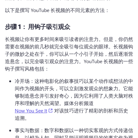
以下是撰写 YouTube 长视频的不同元素的方法：
步骤 1：
用钩子吸引观众
长视频让你有更多时间来吸引读者的注意力。
但是，你仍然
需要在视频的前几秒就完全吸引每位观众的眼球。
长视频钩
子的微妙之处在于，你可以从一个小引子开始，然后逐渐营
造悬念，以完全吸引观众的注意力。
YouTube 长视频的一些
钩子撰写风格包括：
冷开场：这种电影化的叙事技巧以某个动作或想法的中
间作为视频的开头，可以立刻激发观众的想象力。
它能
够制造悬念并引发好奇心，因为它利用了人类大脑对秩
序和理解的天然渴望。
媒体分析频道 
(opens in a new tab)
Now You See It
 对该技巧进行了精彩的剖析和历史
追溯。 
事实与数据：数字和数据以一种切实客观的方式传递信
息。
以鲜为人知，同时又能证明视频目的的事实作为视