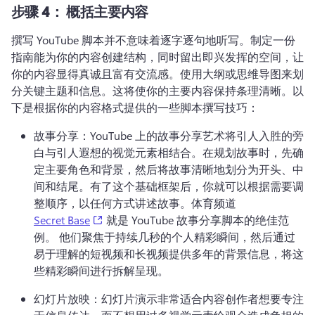
步骤 4：
概括主要内容
撰写 YouTube 脚本并不意味着逐字逐句地听写。
制定一份
指南能为你的内容创建结构，同时留出即兴发挥的空间，让
你的内容显得真诚且富有交流感。
使用大纲或思维导图来划
分关键主题和信息。
这将使你的主要内容保持条理清晰。
以
下是根据你的内容格式提供的一些脚本撰写技巧：
故事分享：YouTube 上的故事分享艺术将引人入胜的旁
白与引人遐想的视觉元素相结合。
在规划故事时，先确
定主要角色和背景，然后将故事清晰地划分为开头、中
间和结尾。
有了这个基础框架后，你就可以根据需要调
整顺序，以任何方式讲述故事。
体育频道 
(opens in a new tab)
Secret Base
 就是 YouTube 故事分享脚本的绝佳范
例。 
他们聚焦于持续几秒的个人精彩瞬间，
然后通过
易于理解的短视频和长视频提供多年的背景信息，将这
些精彩瞬间进行拆解呈现。
幻灯片放映：幻灯片演示非常适合内容创作者想要专注