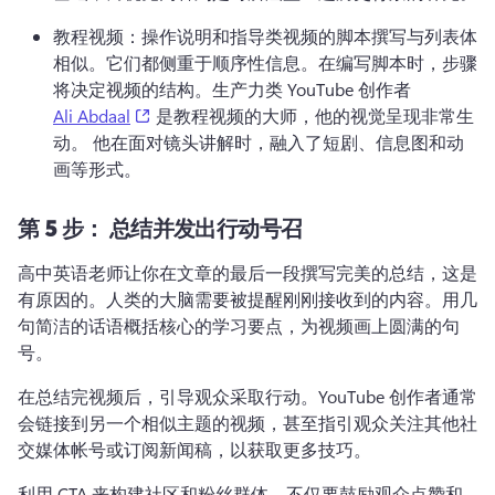
教程视频：操作说明和指导类视频的脚本撰写与列表体
相似。
它们都侧重于顺序性信息。
在编写脚本时，步骤
将决定视频的结构。
生产力类 YouTube 创作者 
(opens in a new tab)
Ali Abdaal
 是教程视频的大师，他的视觉呈现非常生
动。 
他在面对镜头讲解时，融入了短剧、信息图和动
画等形式。
第 5 步：
总结并发出行动号召
高中英语老师让你在文章的最后一段撰写完美的总结，这是
有原因的。
人类的大脑需要被提醒刚刚接收到的内容。
用几
句简洁的话语概括核心的学习要点，为视频画上圆满的句
号。
在总结完视频后，引导观众采取行动。
YouTube 创作者通常
会链接到另一个相似主题的视频，甚至指引观众关注其他社
交媒体帐号或订阅新闻稿，以获取更多技巧。
利用 CTA 来构建社区和粉丝群体。
不仅要鼓励观众点赞和