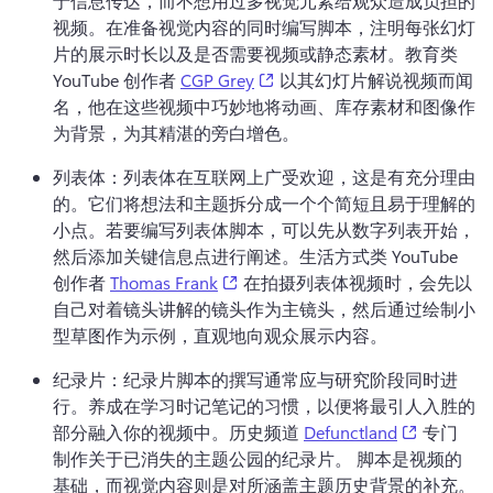
于信息传达，而不想用过多视觉元素给观众造成负担的
视频。
在准备视觉内容的同时编写脚本，注明每张幻灯
片的展示时长以及是否需要视频或静态素材。
教育类 
(opens in a new tab)
YouTube 创作者 
CGP Grey
 以其幻灯片解说视频而闻
名，他在这些视频中巧妙地将动画、库存素材和图像作
为背景，为其精湛的旁白增色。 
列表体：列表体在互联网上广受欢迎，这是有充分理由
的。
它们将想法和主题拆分成一个个简短且易于理解的
小点。
若要编写列表体脚本，可以先从数字列表开始，
然后添加关键信息点进行阐述。
生活方式类 YouTube 
(opens in a new tab)
创作者 
Thomas Frank
 在拍摄列表体视频时，会先以
自己对着镜头讲解的镜头作为主镜头，然后通过绘制小
型草图作为示例，直观地向观众展示内容。 
纪录片：纪录片脚本的撰写通常应与研究阶段同时进
行。
养成在学习时记笔记的习惯，以便将最引人入胜的
(opens in
部分融入你的视频中。
历史频道 
Defunctland
 专门
制作关于已消失的主题公园的纪录片。 
脚本是视频的
基础，而视觉内容则是对所涵盖主题历史背景的补充。