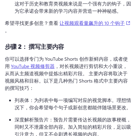
这对于历史和教育类视频来说是一个强有力的钩子，因
为它承诺会带来新的学习内容并营造一种神秘感。
(o
希望寻找更多创意？
查看 
让视频观看量飙升的 10 个钩子
。 
步骤 2：
撰写主要内容
你可以选择专门为 YouTube Shorts 创作新鲜内容，或者使
用 
YouTube 视频修剪器
，对长视频进行剪切和大小重设，
从而从主频道视频中提炼出精彩片段。 
主要内容将取决于
视频风格和目标。
以下是几种热门 Shorts 格式中主要内容
的撰写技巧：
列表体：为列表中每一项编写对应的视觉脚本。
理想情
况下，你会希望每个句子或新创意都能伴随场景更改。
深度解析预告片：预告片需要传达长视频的故事梗概，
同时又不泄露全部内容。
加入简短的精彩片段，足以吸
引注意力，但又不会剧透长视频的内容。