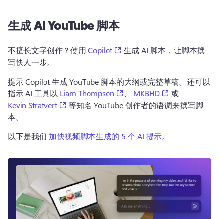
生成 AI YouTube 脚本
(opens in a new tab)
不擅长文字创作？
使用 
Copilot
 生成 AI 脚本，让脚本撰
写快人一步。 
提示 Copilot 生成 YouTube 脚本的大纲或完整草稿。
还可以
(opens in a new tab)
(opens in a ne
指示 AI 工具以 
Liam Thompson
、 
MKBHD
 或 
(opens in a new tab)
Kevin Stratvert
 等知名 YouTube 创作者的语调来撰写脚
本。 
以下是我们 
加快视频脚本生成的 5 个 AI 提示
。 