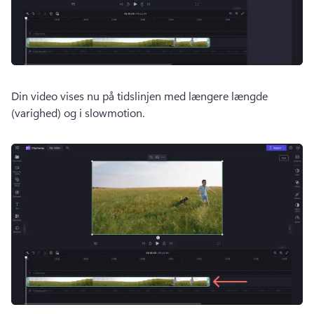
Din video vises nu på tidslinjen med længere længde 
(varighed) og i slowmotion. 