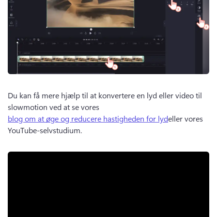
Du kan få mere hjælp til at konvertere en lyd eller video til 
slowmotion ved at se vores 
blog om at øge og reducere hastigheden for lyd
eller vores 
YouTube-selvstudium. 