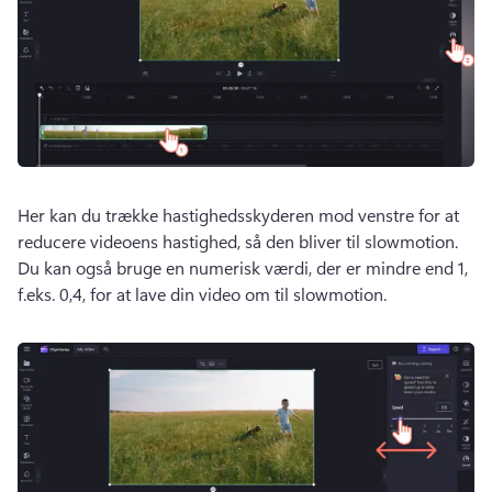
Her kan du trække hastighedsskyderen mod venstre for at 
reducere videoens hastighed, så den bliver til slowmotion. 
Du kan også bruge en numerisk værdi, der er mindre end 1, 
f.eks. 0,4, for at lave din video om til slowmotion.