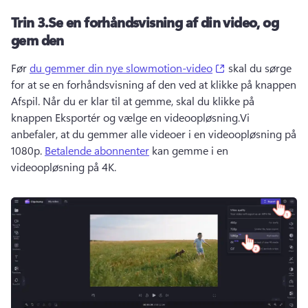
Trin 3.
Se en forhåndsvisning af din video, og
gem den
(opens in a new t
Før 
du gemmer din nye slowmotion-video
 skal du sørge 
for at se en forhåndsvisning af den ved at klikke på knappen 
Afspil. 
Når du er klar til at gemme, skal du klikke på 
knappen Eksportér og vælge en videoopløsning.
Vi 
anbefaler, at du gemmer alle videoer i en videoopløsning på 
1080p. 
Betalende abonnenter
 kan gemme i en 
videoopløsning på 4K. 