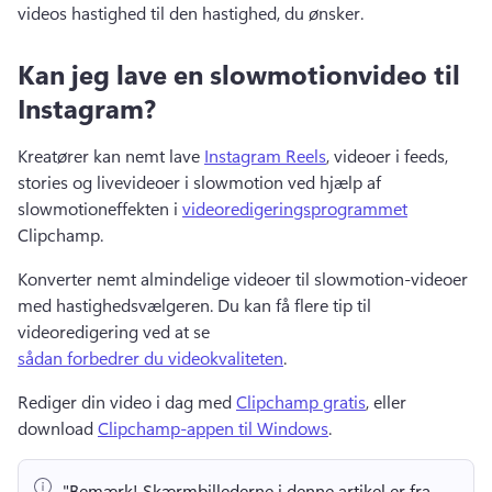
videos hastighed til den hastighed, du ønsker.
Kan jeg lave en slowmotionvideo til
Instagram?
Kreatører kan nemt lave 
Instagram Reels
, videoer i feeds, 
stories og livevideoer i slowmotion ved hjælp af 
slowmotioneffekten i 
videoredigeringsprogrammet
Clipchamp. 
Konverter nemt almindelige videoer til slowmotion-videoer 
med hastighedsvælgeren. 
Du kan få flere tip til 
videoredigering ved at se 
sådan forbedrer du videokvaliteten
. 
Rediger din video i dag med 
Clipchamp gratis
, eller 
download 
Clipchamp-appen til Windows
. 
"Bemærk!
 Skærmbillederne i denne artikel er fra 