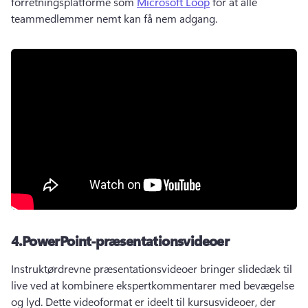
forretningsplatforme som 
Microsoft Loop
 for at alle 
teammedlemmer nemt kan få nem adgang. 
4.
PowerPoint-præsentationsvideoer
Instruktørdrevne præsentationsvideoer bringer slidedæk til 
live ved at kombinere ekspertkommentarer med bevægelse 
og lyd. 
Dette videoformat er ideelt til kursusvideoer, der 