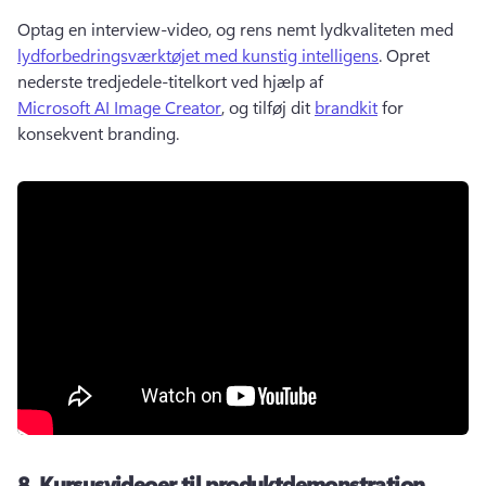
Optag en interview-video, og rens nemt lydkvaliteten med 
lydforbedringsværktøjet med kunstig intelligens
. 
Opret 
nederste tredjedele-titelkort ved hjælp af 
Microsoft AI Image Creator
, og tilføj dit 
brandkit
 for 
konsekvent branding. 
8.
Kursusvideoer til produktdemonstration