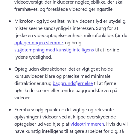
videooversigt, der inkluderer nøgleøjeblikke, der skal 
fremhæves, og foreslåede videoredigeringsstile. 
Mikrofon- og lydkvalitet: hvis videoens lyd er utydelig, 
mister seerne sandsynligvis interessen. 
Sørg for at 
tjekke en videooptagelsesenheds mikrofonkilde, før du 
optager nogen stemme
, og brug 
støjdæmpning med kunstig intelligens
 til at forfine 
lydens tydelighed. 
Optag uden distraktioner: det er vigtigt at holde 
kursusvideoer klare og præcise med minimale 
distraktioner.
Brug 
baggrundsfjernelse
 til at fjerne 
uønskede scener eller ændre baggrundsfarven på 
videoer. 
Fremhæv nøglepunkter: del vigtige og relevante 
oplysninger i videoer ved at klippe overskydende 
optagelser ud ved hjælp af 
videotrimmeren
. 
Hvis du vil 
have kunstig intelligens til at gøre arbejdet for dig, så 