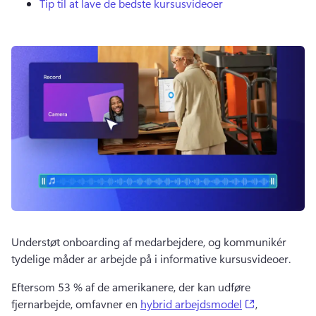
Tip til at lave de bedste kursusvideoer
Understøt onboarding af medarbejdere, og kommunikér 
tydelige måder ar arbejde på i informative kursusvideoer.
Eftersom 53 % af de amerikanere, der kan udføre 
(opens in a 
fjernarbejde, omfavner en 
hybrid arbejdsmodel
, 