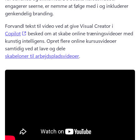
engagerer seerne, er nemme at følge med i og inkluderer 
genkendelig branding. 
Forvandl tekst til video ved at give Visual Creator i 
(opens in a new tab)
Copilot
 besked om at skabe online træningsvideoer med 
kunstig intelligens. 
Opret flere online kursusvideoer 
samtidig ved at lave og dele 
skabeloner til arbejdspladsvideoer
. 