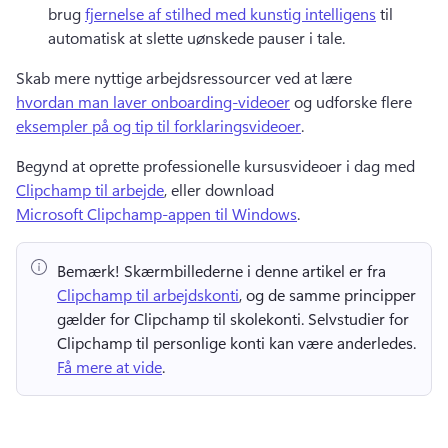
brug 
fjernelse af stilhed med kunstig intelligens
 til 
automatisk at slette uønskede pauser i tale. 
Skab mere nyttige arbejdsressourcer ved at lære 
hvordan man laver onboarding-videoer
 og udforske flere 
eksempler på og tip til forklaringsvideoer
. 
Begynd at oprette professionelle kursusvideoer i dag med 
Clipchamp til arbejde
, eller download 
Microsoft Clipchamp-appen til Windows
. 
Bemærk!
 Skærmbillederne i denne artikel er fra ⁠ 
Clipchamp til arbejdskonti
, og de samme principper 
gælder for Clipchamp til skolekonti. 
Selvstudier for 
Clipchamp til personlige konti kan være anderledes. 
Få mere at vide
. 