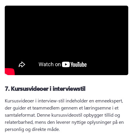
7.
Kursusvideoer i interviewstil
Kursusvideoer i interview-stil indeholder en emneekspert, 
der guider et teammedlem gennem et læringsemne i et 
samtaleformat. 
Denne kursusvideostil opbygger tillid og 
relaterbarhed, mens den leverer nyttige oplysninger på en 
personlig og direkte måde. 