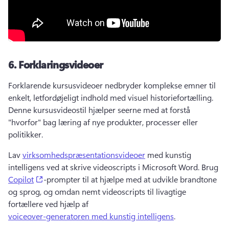
6.
Forklaringsvideoer
Forklarende kursusvideoer nedbryder komplekse emner til 
enkelt, letfordøjeligt indhold med visuel historiefortælling. 
Denne kursusvideostil hjælper seerne med at forstå 
"hvorfor" bag læring af nye produkter, processer eller 
politikker. 
Lav 
virksomhedspræsentationsvideoer
 med kunstig 
intelligens ved at skrive videoscripts i Microsoft Word. 
Brug 
(opens in a new tab)
Copilot
-prompter til at hjælpe med at udvikle brandtone 
og sprog, og omdan nemt videoscripts til livagtige 
fortællere ved hjælp af 
voiceover-generatoren med kunstig intelligens
. 