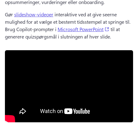
opsummeringer, vurderinger eller onboarding. 
Gør 
slideshow-videoer
 interaktive ved at give seerne 
mulighed for at vælge et bestemt tidsstempel at springe til. 
(opens in a n
Brug Copilot-prompter i 
Microsoft PowerPoint
 til at 
generere quizspørgsmål i slutningen af hver slide. 