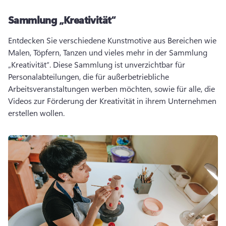
Sammlung „Kreativität“
Entdecken Sie verschiedene Kunstmotive aus Bereichen wie 
Malen, Töpfern, Tanzen und vieles mehr in der Sammlung 
„Kreativität“. 
Diese Sammlung ist unverzichtbar für 
Personalabteilungen, die für außerbetriebliche 
Arbeitsveranstaltungen werben möchten, sowie für alle, die 
Videos zur Förderung der Kreativität in ihrem Unternehmen 
erstellen wollen. 