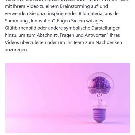
mit Ihrem Video zu einem Brainstorming auf, und 
verwenden Sie dazu inspirierendes Bildmaterial aus der 
Sammlung „Innovation“. 
Fügen Sie ein witziges 
Glühbirnenbild oder andere symbolische Darstellungen 
hinzu, um zum Abschnitt „Fragen und Antworten“ Ihres 
Videos überzuleiten oder um Ihr Team zum Nachdenken 
anzuregen. 