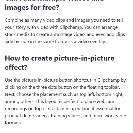
images for free?
Combine as many video clips and images you need to tell 
your story with video with Clipchamp. You can arrange 
stock media to create a montage video, and even add clips 
side by side in the same frame as a video overlay.
How to create picture-in-picture
effect?
Use the picture-in-picture button shortcut in Clipchamp by 
clicking on the three dots button on the floating toolbar. 
Next, choose the placement such as top left, bottom right, 
among others. This layout is perfect to place webcam 
recordings on top of stock media, making it essential for 
product demo videos, training videos, and more work video 
formats. 