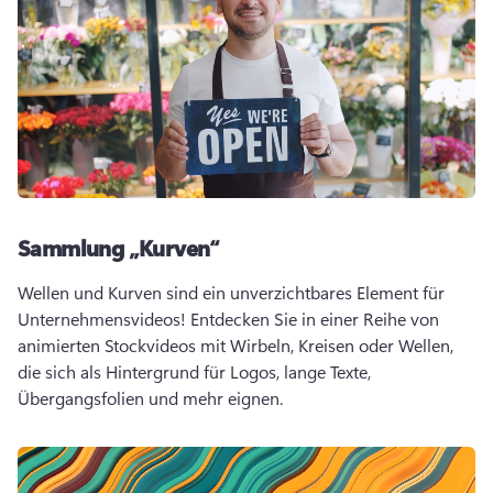
Sammlung „Kurven“
Wellen und Kurven sind ein unverzichtbares Element für 
Unternehmensvideos! 
Entdecken Sie in einer Reihe von 
animierten Stockvideos mit Wirbeln, Kreisen oder Wellen, 
die sich als Hintergrund für Logos, lange Texte, 
Übergangsfolien und mehr eignen. 