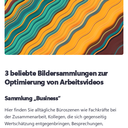
3 beliebte Bildersammlungen zur
Optimierung von Arbeitsvideos
Sammlung „Business“
Hier finden Sie alltägliche Büroszenen wie Fachkräfte bei 
der Zusammenarbeit, Kollegen, die sich gegenseitig 
Wertschätzung entgegenbringen, Besprechungen, 