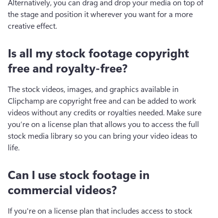
Alternatively, you can drag and drop your media on top of 
the stage and position it wherever you want for a more 
creative effect.
Is all my stock footage copyright
free and royalty-free?
The stock videos, images, and graphics available in 
Clipchamp are copyright free and can be added to work 
videos without any credits or royalties needed. Make sure 
you’re on a license plan that allows you to access the full 
stock media library so you can bring your video ideas to 
life.
Can I use stock footage in
commercial videos?
If you're on a license plan that includes access to stock 