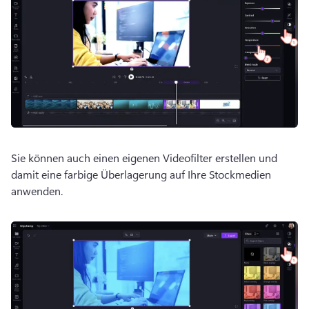
Sie können auch einen eigenen Videofilter erstellen und 
damit eine farbige Überlagerung auf Ihre Stockmedien 
anwenden. 