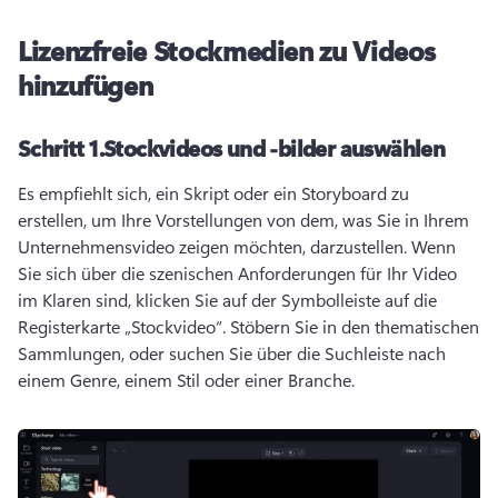
Lizenzfreie Stockmedien zu Videos
hinzufügen
Schritt 1.
Stockvideos und -bilder auswählen
Es empfiehlt sich, ein Skript oder ein Storyboard zu 
erstellen, um Ihre Vorstellungen von dem, was Sie in Ihrem 
Unternehmensvideo zeigen möchten, darzustellen. 
Wenn 
Sie sich über die szenischen Anforderungen für Ihr Video 
im Klaren sind, klicken Sie auf der Symbolleiste auf die 
Registerkarte „Stockvideo“. 
Stöbern Sie in den thematischen 
Sammlungen, oder suchen Sie über die Suchleiste nach 
einem Genre, einem Stil oder einer Branche. 