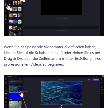
Wenn Sie das passende Videomaterial gefunden haben, 
klicken Sie auf die Schaltfläche „+“, oder ziehen Sie es per 
Drag & Drop auf die Zeitleiste, um mit der Erstellung Ihres 
professionellen Videos zu beginnen. 