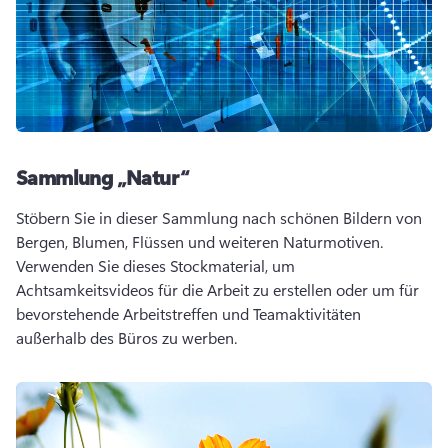
Sammlung „Natur“
Stöbern Sie in dieser Sammlung nach schönen Bildern von 
Bergen, Blumen, Flüssen und weiteren Naturmotiven. 
Verwenden Sie dieses Stockmaterial, um 
Achtsamkeitsvideos für die Arbeit zu erstellen oder um für 
bevorstehende Arbeitstreffen und Teamaktivitäten 
außerhalb des Büros zu werben.