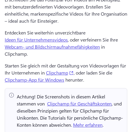
mit benutzerdefinierten Videovorlagen. 
Erstellen Sie 
einheitliche, markenspezifische Videos für Ihre Organisation 
– ideal auch für Einsteiger.
Entdecken Sie weiterhin unverzichtbare 
Ideen für Unternehmensvideos
, oder verfeinern Sie Ihre 
Webcam- und Bildschirmaufnahmefähigkeiten
 in 
Clipchamp. 
Starten Sie gleich mit der Gestaltung von Videovorlagen für 
(opens in a new tab)
Ihr Unternehmen in 
Clipchamp
, oder laden Sie die 
Clipchamp-App für Windows
 herunter. 
Achtung!
 Die Screenshots in diesem Artikel 
stammen von ⁠ 
Clipchamp für Geschäftskonten
, und 
dieselben Prinzipien gelten für Clipchamp für 
Unikonten. 
Die Tutorials für persönliche Clipchamp-
Konten können abweichen. 
Mehr erfahren
. 