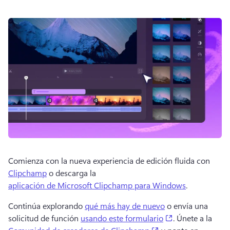
Comienza con la nueva experiencia de edición fluida con 
Clipchamp
 o descarga la 
aplicación de Microsoft Clipchamp para Windows
. 
Continúa explorando 
qué más hay de nuevo
 o envía una 
(opens in a new
solicitud de función 
usando este formulario
. 
Únete a la 
(opens in a new tab