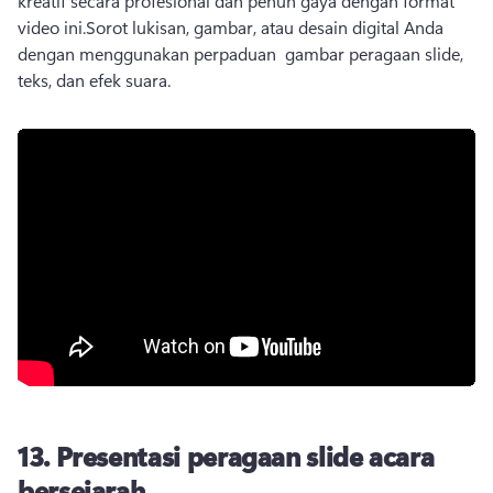
kreatif secara profesional dan penuh gaya dengan format 
video ini.
Sorot lukisan, gambar, atau desain digital Anda 
dengan menggunakan perpaduan 
 gambar peragaan slide
, 
teks, dan efek suara. 
13.
Presentasi peragaan slide acara
bersejarah