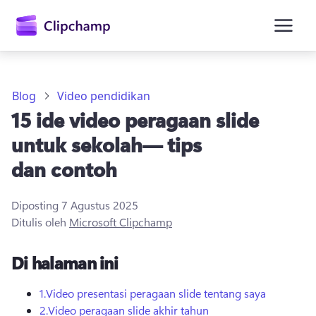
konten
utama
Blog
Video pendidikan
15 ide video peragaan slide
untuk sekolah— tips
dan contoh
Diposting
7 Agustus 2025
Masuk
Ditulis oleh
Microsoft Clipchamp
Coba gratis
Di halaman ini
1.
Video presentasi peragaan slide tentang saya
2.
Video peragaan slide akhir tahun