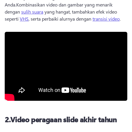
Anda.
Kombinasikan video dan gambar yang menarik 
dengan 
sulih suara
 yang hangat, tambahkan efek video 
seperti 
VHS
, serta perbaiki alurnya dengan 
transisi video
. 
2.
Video peragaan slide akhir tahun