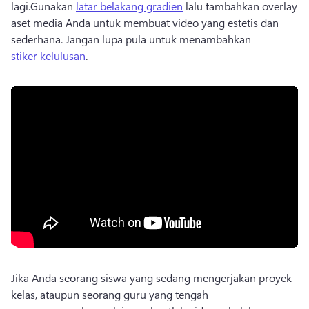
lagi.
Gunakan 
latar belakang gradien
 lalu tambahkan overlay 
aset media Anda untuk membuat video yang estetis dan 
sederhana. 
Jangan lupa pula untuk menambahkan 
stiker kelulusan
. 
Jika Anda seorang siswa yang sedang mengerjakan proyek 
kelas, ataupun seorang guru yang tengah 