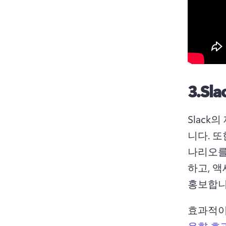
3.
Sla
Slac
니다. 
또
나리오를
하고, 
홍보합니
효과적이
음향 효