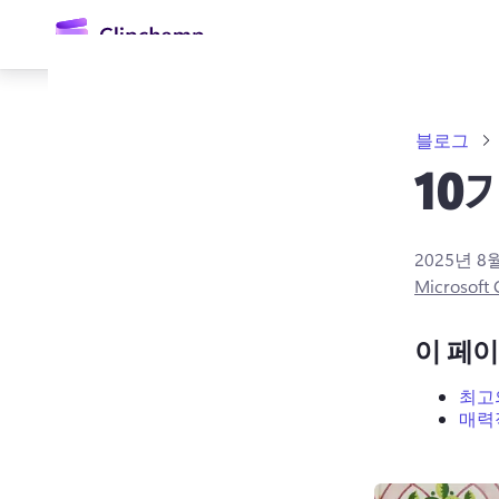
콘
텐
츠
로
건
너
블로그
뛰
기
10
2025년 8
Microsoft
로그인
이 페
무료 체험하기
최고
매력