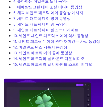
4.
좋아하는 아일랜드 노래 동영상
로그인
5.
에메랄드그린 테마 소셜 미디어 동영상
6.
해피 세인트
패트릭 데이 동영상 메시지
무료 체험하기
7.
세인트
패트릭 데이 명언 동영상
8.
세인트
패트릭 데이 밈 동영상
9.
세인트
패트릭 데이 릴스 하이라이트
10.
세인트
세인트 패트릭스 데이 역사 동영상
11.
세인트 패트릭 데이에
관한 재미있는 사실 동영상
12.
아일랜드 댄스 자습서 동영상
13.
세인트 패트릭 데이 공예 동영상
14.
세인트
패트릭의 날 카운트 다운 비디오
15.
세인트
패트릭의 날 비하인드 스토리 비디오