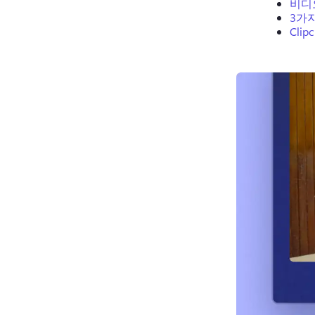
비디
3가
Cli