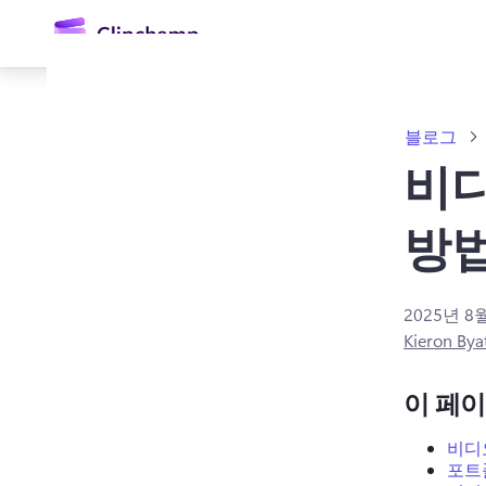
콘
텐
츠
로
건
너
블로그
뛰
기
비
방법
2025년 8
로그인
Kieron Bya
무료 체험하기
이 페
비디
포트