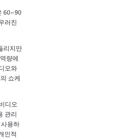
60~90
우러진 
들리지만 
역량에 
디오와 
도의 쇼케
비디오 
용 관리
 사용하
개인적 