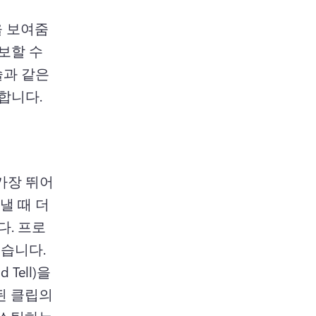
n a new tab)
을 보여줌
할 수 
과 같은 
 합니다.
가장 뛰어
 때 더 
. 
프로
젝트 관리자는 출시된 제품에 대한 사례 연구를 포함할 수 있습니다. 
ell)을 
 클립의 