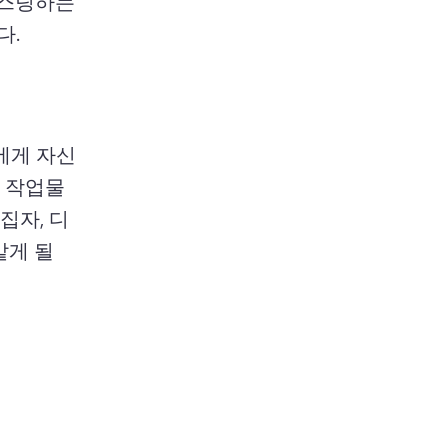
스팅하는 
다.
에게 자신
 작업물
집자, 디
게 될 