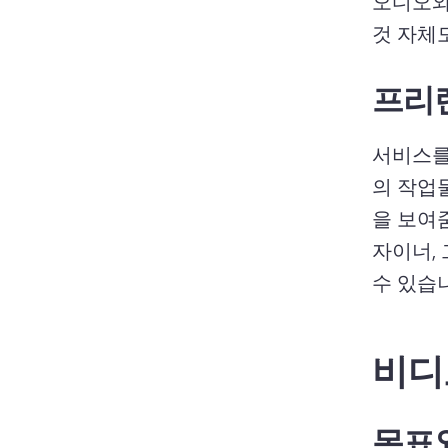
오디오와
것 자체
프리
서비스를
의 작업
을 보여
자이너, 
수 있습
비디
목표