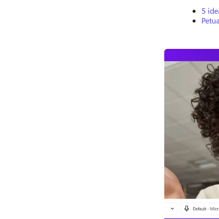
5 id
Petu