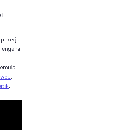
l 
pekerja 
engenai 
semula 
 web
. 
atik
. 