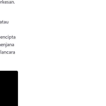
rkesan. 
tau 
encipta 
enjana 
 lancara 