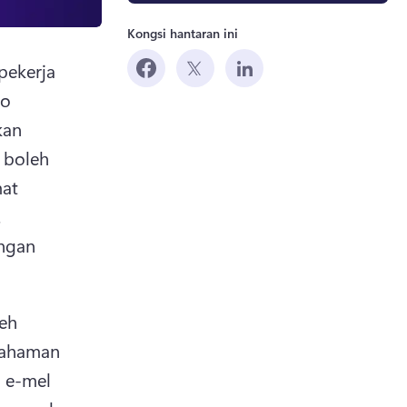
Kongsi hantaran ini
ekerja 
o 
an 
 boleh 
at 
penting untuk pekerja mencapainya dari mana-mana sahaja. 
ngan 
eh 
ahaman 
 e-mel 