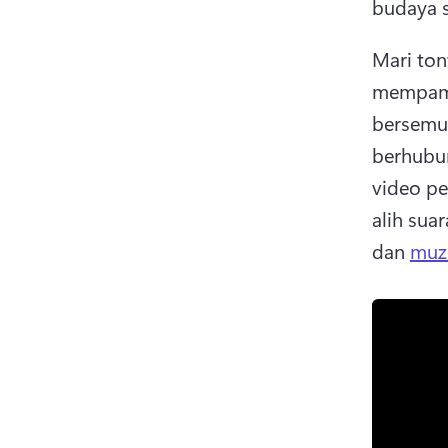
budaya s
Mari ton
mempamer
bersemuk
berhubu
video pe
alih sua
dan 
muzi