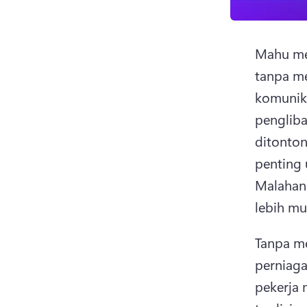
Mahu me
tanpa m
komunika
pengliba
ditonto
Malahan
lebih mu
Tanpa me
perniag
pekerja 