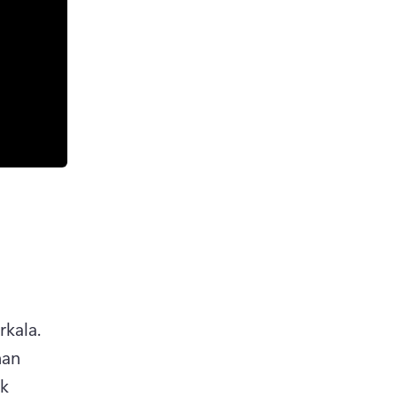
maklumat terkini dengan video kemas kini dalaman yang berkala. 
an 
k 