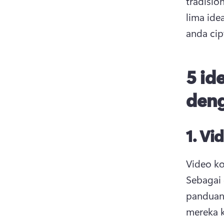
tradisio
lima ide
anda cip
5 id
den
1.
Vid
Sebagai 
panduan 
mereka k