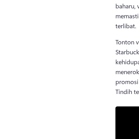
baharu, 
memastik
terlibat. 
Tonton v
Starbucks
kehidupa
meneroka
promosi
Tindih te