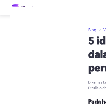
kandungan
utama
Blog
V
5 i
dal
per
Daftar masuk
Cuba secara percuma
Dikemas k
Ditulis ole
Pada h