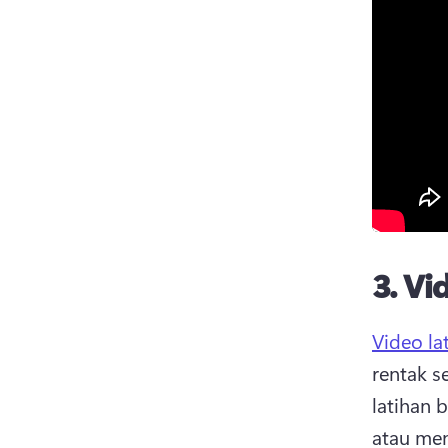
3.
Vid
Video la
rentak s
latihan 
atau men