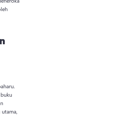
eneroka 
leh 
an
Video komunikasi dalaman ideal untuk penyertaan pekerja baharu. 
buku 
n 
 utama, 