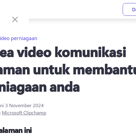
D
ideo perniagaan
dea video komunikasi
aman untuk membant
niagaan anda
ini
3 November 2024
h
Microsoft Clipchamp
alaman ini