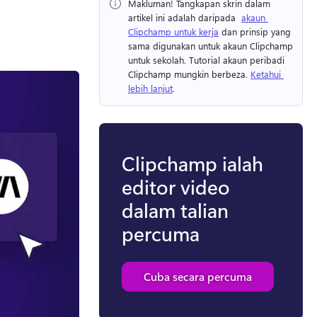
Makluman!
 Tangkapan skrin dalam 
artikel ini adalah daripada ⁠ 
akaun 
Clipchamp untuk kerja
⁠ dan prinsip yang 
sama digunakan untuk akaun Clipchamp 
untuk sekolah⁠. 
Tutorial akaun peribadi 
Clipchamp mungkin berbeza. 
Ketahui 
lebih lanjut
. 
Clipchamp ialah
editor video
dalam talian
percuma
Cuba secara percuma