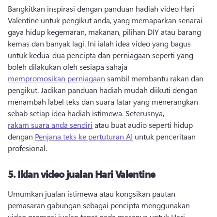
Bangkitkan inspirasi dengan panduan hadiah video Hari 
Valentine untuk pengikut anda, yang memaparkan senarai 
gaya hidup kegemaran, makanan, pilihan DIY atau barang 
kemas dan banyak lagi. 
Ini ialah idea video yang bagus 
untuk kedua-dua pencipta dan perniagaan seperti yang 
boleh dilakukan oleh sesiapa sahaja 
mempromosikan perniagaan
 sambil membantu rakan dan 
pengikut. 
Jadikan panduan hadiah mudah diikuti dengan 
menambah label teks dan suara latar yang menerangkan 
sebab setiap idea hadiah istimewa. 
Seterusnya, 
rakam suara anda sendiri
 atau buat audio seperti hidup 
dengan 
Penjana teks ke pertuturan AI
 untuk penceritaan 
profesional. 
5.
Iklan video jualan Hari Valentine
Umumkan jualan istimewa atau kongsikan pautan 
pemasaran gabungan sebagai pencipta menggunakan 
video promosi jualan tepat pada masanya untuk Hari 