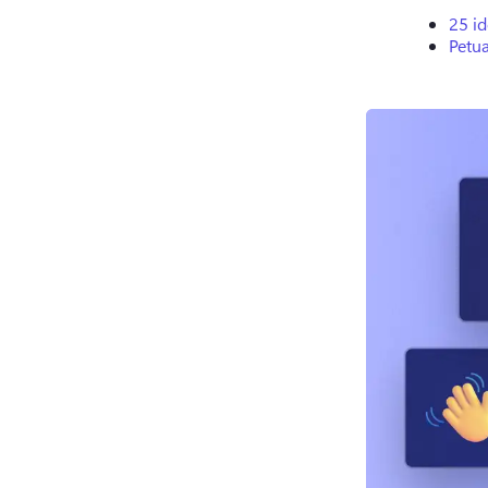
25 id
Petu