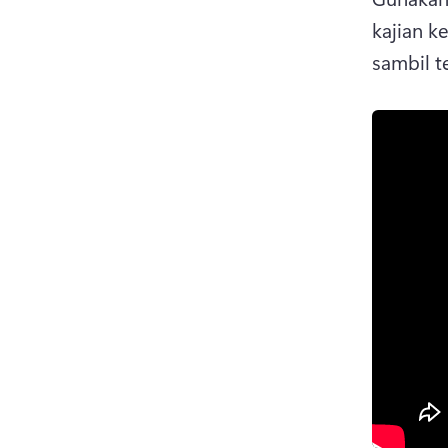
kajian k
sambil t