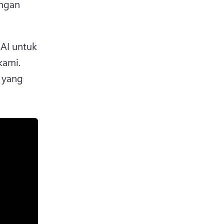
ngan 
AI untuk 
 kami. 
 yang 