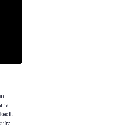
n 
ana 
anda membahagikan maklumat kepada bahagian-bahagian kecil. 
rita 