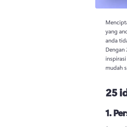
Mencipta
yang and
Dengan 2
inspiras
mudah s
25 i
1.
Per