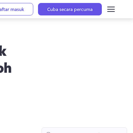
aftar masuk
Cuba secara percuma
k
oh