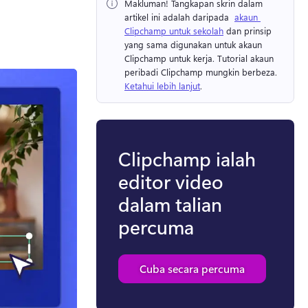
Makluman!
 Tangkapan skrin dalam 
artikel ini adalah daripada ⁠ 
akaun 
Clipchamp untuk sekolah
⁠ dan prinsip 
yang sama digunakan untuk akaun 
Clipchamp untuk kerja. 
Tutorial akaun 
peribadi Clipchamp mungkin berbeza. 
Ketahui lebih lanjut
. 
Clipchamp ialah
editor video
dalam talian
percuma
Cuba secara percuma