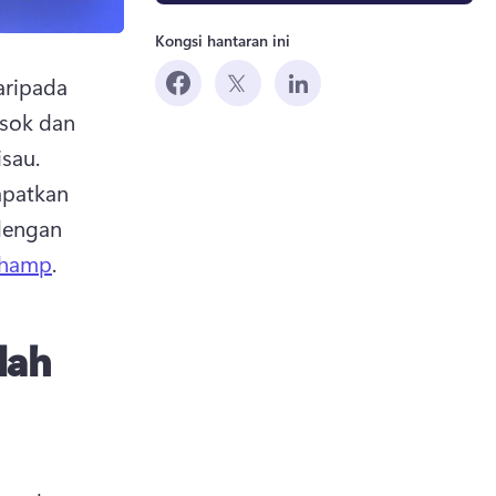
Kongsi hantaran ini
ripada 
sok dan 
anda tidak pernah membuat video sebelum ini, tidak perlu risau. 
patkan 
dengan 
champ
. 
lah