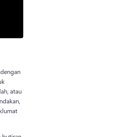
 dengan 
k 
ah, atau 
ndakan, 
lumat 
butiran 