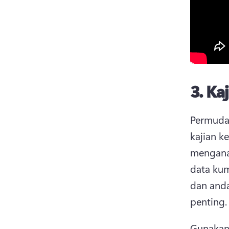
3.
Kaj
Permuda
kajian k
menganal
data kumu
dan and
penting.
Gunakan