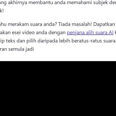
 yang akhirnya membantu anda memahami subjek de
k! 
ahu merakam suara anda? 
Tiada masalah! 
Dapatkan 
akan esei video anda dengan 
penjana alih suara AI
ip teks dan pilih daripada lebih beratus-ratus suara
an semula jadi