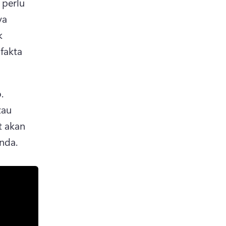
perlu 
a 
 
akta 
Anda menentukan rentak dan aliran maklumat dengan video. 
tau 
 akan 
nda. 