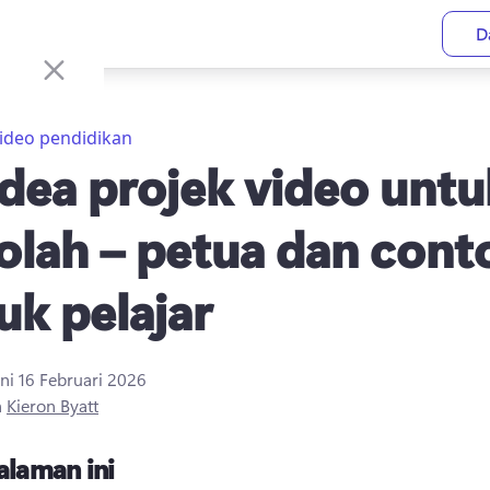
D
ideo pendidikan
idea projek video untu
olah – petua dan cont
uk pelajar
ini
16 Februari 2026
h
Kieron Byatt
alaman ini