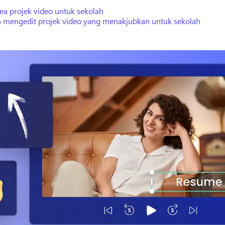
ea projek video untuk sekolah
a mengedit projek video yang menakjubkan untuk sekolah