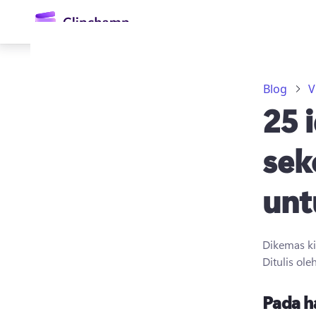
kandungan
utama
Blog
V
25 
sek
unt
Daftar masuk
Cuba secara percuma
Dikemas k
Ditulis ole
Pada h