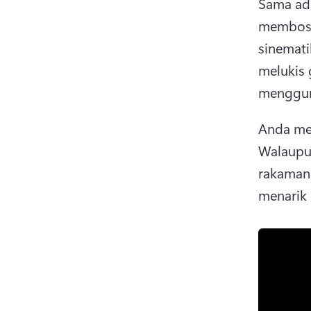
Sama ada
membosa
sinemati
melukis 
mengguna
Walaupu
rakaman 
menarik