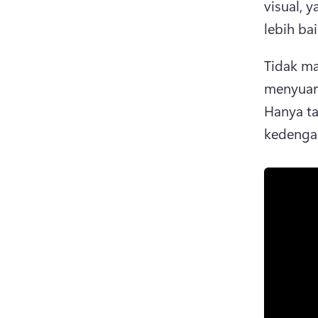
visual,
lebih bai
Tidak m
menyuar
Hanya ta
kedengar