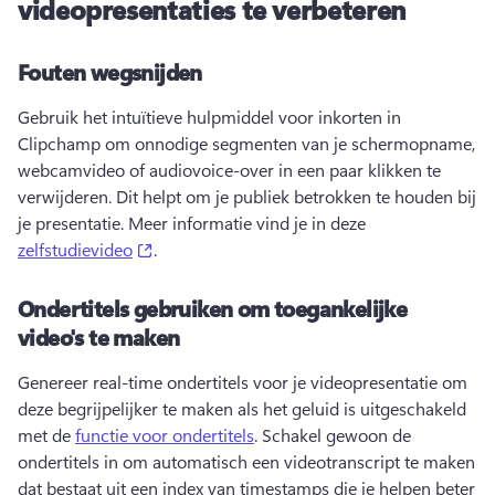
videopresentaties te verbeteren
Fouten wegsnijden
Gebruik het intuïtieve hulpmiddel voor inkorten in 
Clipchamp om onnodige segmenten van je schermopname, 
webcamvideo of audiovoice-over in een paar klikken te 
verwijderen. Dit helpt om je publiek betrokken te houden bij 
je presentatie. Meer informatie vind je in deze 
(opens in a new tab)
zelfstudievideo
. 
Ondertitels gebruiken om toegankelijke
video's te maken
Genereer real-time ondertitels voor je videopresentatie om 
deze begrijpelijker te maken als het geluid is uitgeschakeld 
met de 
functie voor ondertitels
. Schakel gewoon de 
ondertitels in om automatisch een videotranscript te maken 
dat bestaat uit een index van timestamps die je helpen beter 