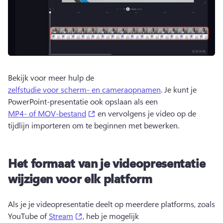
Bekijk voor meer hulp de 
zelfstudie voor scherm- en cameraopnamen
. Je kunt je 
PowerPoint-presentatie ook opslaan als een 
(opens in a new tab)
MP4- of MOV-bestand
 en vervolgens je video op de 
tijdlijn importeren om te beginnen met bewerken. 
Het formaat van je videopresentatie
wijzigen voor elk platform
Als je je videopresentatie deelt op meerdere platforms, zoals 
(opens in a new tab)
YouTube of 
Stream
, heb je mogelijk 