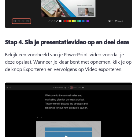
Stap 4. Sla je presentatievideo op en deel deze
Bekijk een voorbeeld van je PowerPoint-video voordat je 
deze opslaat. Wanneer je klaar bent met opnemen, klik je op 
de knop Exporteren en vervolgens op Video exporteren. 