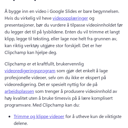
Å bygge inn en video i Google Slides er bare begynnelsen. 
Hvis du virkelig vil heve 
videoopplæringer
 og 
presentasjoner, bør du vurdere å tilpasse videoinnholdet før 
du legger det til på lysbildene. 
Enten du vil trimme et langt 
klipp, legge til teksting, eller lage noe helt fra grunnen av, 
kan riktig verktøy utgjøre stor forskjell. 
Det er her 
Clipchamp kan hjelpe deg. 
Clipchamp er et kraftfullt, brukervennlig 
videoredigeringsprogram
 som gjør det enkelt å lage 
profesjonelle videoer, selv om du ikke er ekspert på 
videoredigering. 
Det er spesielt nyttig for de på 
arbeidsplassen
 som trenger å produsere videoinnhold av 
høy kvalitet uten å bruke timesvis på å lære komplisert 
programvare. 
Med Clipchamp kan du:
Trimme og klippe videoer
 for å utheve kun de viktigste 
delene. 