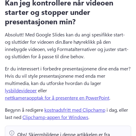
Kan jeg kontrollere når videoen
starter og stopper under
presentasjonen min?
Absolutt! 
Med Google Slides kan du angi spesifikke start- 
og sluttider for videoen din.
Bare høyreklikk på den 
innebygde videoen, velg Formatalternativer og juster start- 
og sluttiden for å passe til dine behov.
Er du interessert i forbedre presentasjonene dine enda mer? 
Hvis du vil style presentasjonene med enda mer 
multimedia, kan du utforske hvordan du lager 
lysbildevideoer
 eller 
nettkameraopptak for å presentere en PowerPoint
. 
Begynn å redigere 
kostnadsfritt med Clipchamp
 i dag, eller 
last ned 
Clipchamp-appen for Windows
. 
Obs!
 Skjermbildene i denne artikkelen er fra 