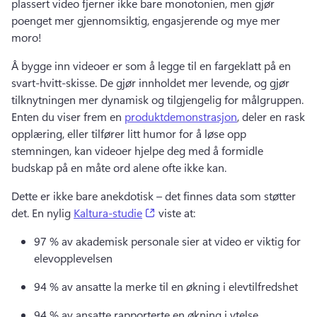
plassert video fjerner ikke bare monotonien, men gjør 
poenget mer gjennomsiktig, engasjerende og mye mer 
moro!
Å bygge inn videoer er som å legge til en fargeklatt på en 
svart-hvitt-skisse. 
De gjør innholdet mer levende, og gjør 
tilknytningen mer dynamisk og tilgjengelig for målgruppen. 
Enten du viser frem en 
produktdemonstrasjon
, deler en rask 
opplæring, eller tilfører litt humor for å løse opp 
stemningen, kan videoer hjelpe deg med å formidle 
budskap på en måte ord alene ofte ikke kan. 
Dette er ikke bare anekdotisk – det finnes data som støtter 
(opens in a new tab)
det. 
En nylig 
Kaltura-studie
 viste at: 
97 % av akademisk personale sier at video er viktig for 
elevopplevelsen
94 % av ansatte la merke til en økning i elevtilfredshet
94 % av ansatte rapporterte en økning i ytelse