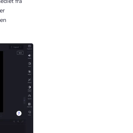
ediet fra 
er 
en 