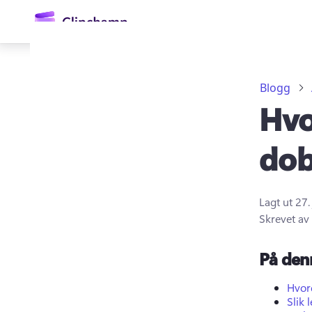
hovedinnhold
Blogg
Hvo
dob
Lagt ut
27.
Logg på
Skrevet av
Prøv gratis
På den
Hvor
Slik 