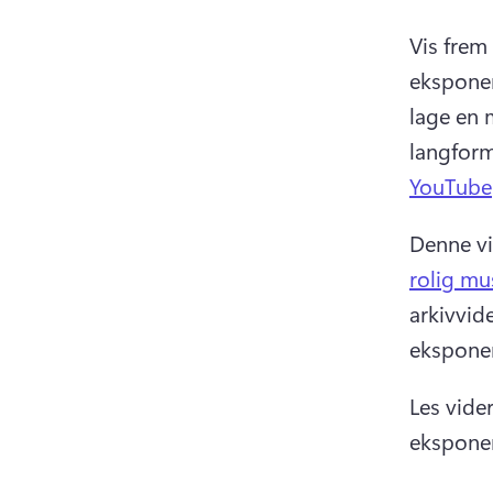
Vis frem
eksponer
lage en 
langform
YouTube
Denne vi
rolig mu
arkivvid
eksponer
Les vide
eksponer