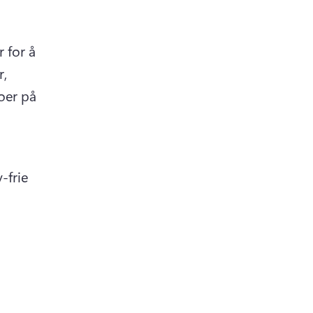
 for å 
, 
oer på 
-frie 