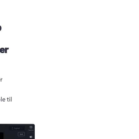
p
er
 
 til 