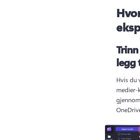
Hvor
eksp
Trinn
legg 
Hvis du v
medier-k
gjennom d
OneDrive