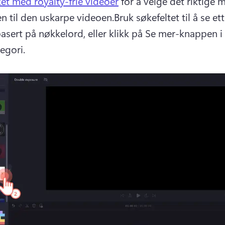
ket med royalty-frie videoer
 for å velge det riktige m
n til den uskarpe videoen.
Bruk søkefeltet til å se ett
asert på nøkkelord, eller klikk på Se mer-knappen i 
egori. 