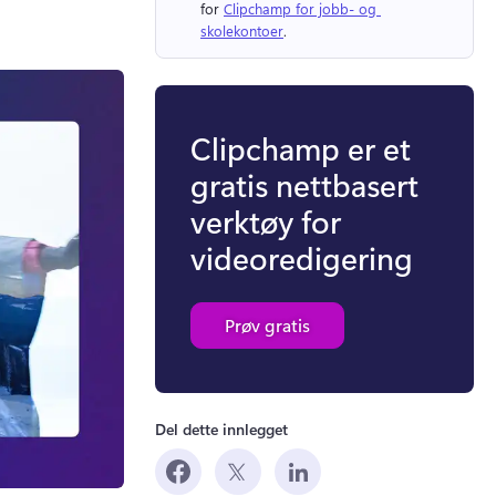
for 
Clipchamp for jobb- og 
skolekontoer
. 
Clipchamp er et
gratis nettbasert
verktøy for
videoredigering
Prøv gratis
Del dette innlegget