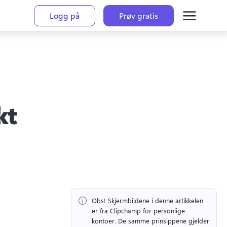
Logg på
Prøv gratis
kt
Obs!
 Skjermbildene i denne artikkelen 
er fra Clipchamp for personlige 
kontoer. 
De samme prinsippene gjelder 