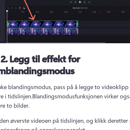
 2.
Legg til effekt for
rmblandingsmodus
uke blandingsmodus, pass på å legge to videoklipp 
 i tidslinjen.
Blandingsmodusfunksjonen virker også
e to bilder.
den øverste videoen på tidslinjen, og klikk deretter 
teringsfanen på 
egenskapspanelet
.