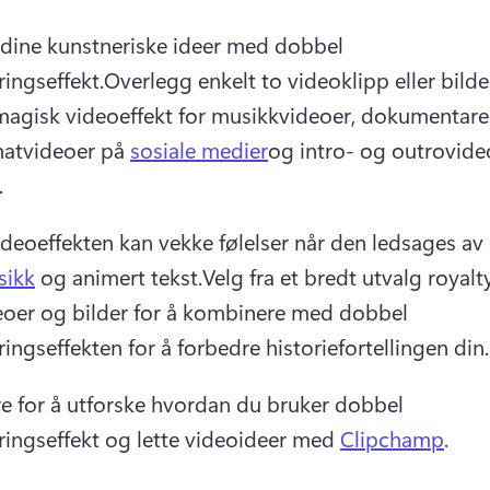
 dine kunstneriske ideer med dobbel 
ingseffekt.
Overlegg enkelt to videoklipp eller bilder
magisk videoeffekt for musikkvideoer, dokumentarer
atvideoer på 
sosiale medier
og intro- og outrovide
.
deoeffekten kan vekke følelser når den ledsages av 
sikk
 og animert tekst.
Velg fra et bredt utvalg royalty
eoer og bilder for å kombinere med dobbel 
ingseffekten for å forbedre historiefortellingen din.
re for å utforske hvordan du bruker dobbel 
ingseffekt og lette videoideer med 
Clipchamp
.