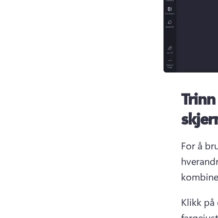
Trinn
skje
For å br
hverandre
kombiner
Klikk på 
fargejus