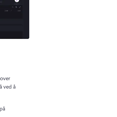
over 
 ved å 
på 