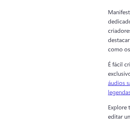
Manifest
dedicado
criadore
destacar
como os 
É fácil c
exclusiv
áudios s
legenda
Explore 
editar u