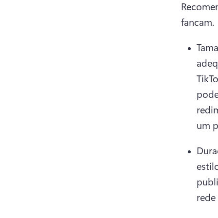
Recomend
fancam. 
Tama
adeq
TikTo
pode
redi
um p
Dura
estil
publ
rede 