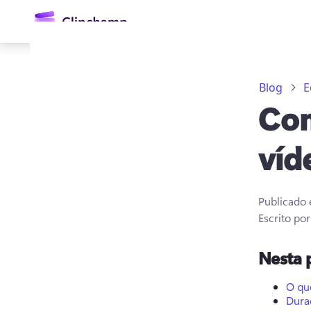
o
conteúdo
principal
Blog
E
Com
víd
Publicado
Entrar
Escrito po
Experimentar gratuitamente
Nesta 
O qu
Dura