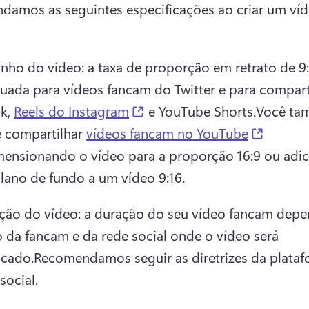
amos as seguintes especificações ao criar um víd
nho do vídeo: a taxa de proporção em retrato de 9:1
uada para vídeos fancam do Twitter e para comparti
(opens in a new tab)
k, 
Reels do Instagram
 e YouTube Shorts.
Você ta
(opens 
 compartilhar 
vídeos fancam no YouTube
mensionando o vídeo para a proporção 16:9 ou adic
lano de fundo a um vídeo 9:16. 
ção do vídeo: a duração do seu vídeo fancam depe
o da fancam e da rede social onde o vídeo será 
icado.
Recomendamos seguir as diretrizes da plataf
social.