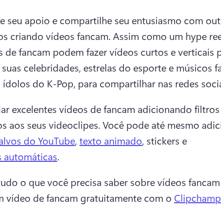
e seu apoio e compartilhe seu entusiasmo com outr
s criando vídeos fancam. 
Assim como um hype reel
s de fancam podem fazer vídeos curtos e verticais p
 suas celebridades, estrelas do esporte e músicos fa
ídolos do K-Pop, para compartilhar nas redes socia
riar excelentes vídeos de fancam adicionando filtros 
os aos seus videoclipes. 
Você pode até mesmo adici
alvos do YouTube
, 
texto animado
, stickers e 
s automáticas
. 
tudo o que você precisa saber sobre vídeos fancam
m vídeo de fancam gratuitamente com o 
Clipchamp