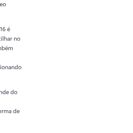
eo 
6 é 
lhar no 
mbém 
in a new tab)
ionando 
nde do 
orma de 