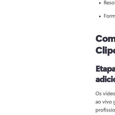
Reso
Form
Como
Cli
Etapa
adici
Os vídeo
ao vivo 
profissi