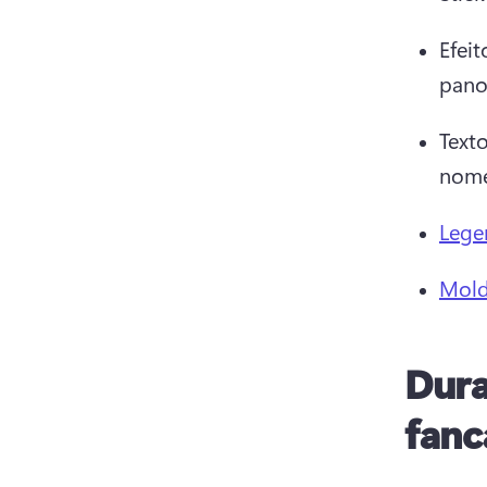
Efei
pano
Texto
nome
Lege
Mold
Dura
fan