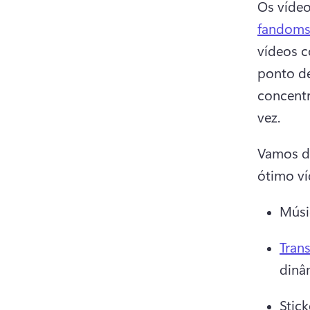
Os vídeo
fandoms 
vídeos c
ponto de
concent
vez. 
Vamos d
ótimo ví
Músi
Tran
dinâ
Stic