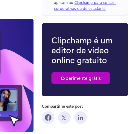
aplicam ao 
Clipchamp para contas 
corporativas ou de estudante
. 
Clipchamp é um
editor de vídeo
online gratuito
Experimente grátis
Compartilhe este post