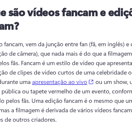
e são vídeos fancam e ediç
cam?
 fancam, vem da junção entre fan (fã, em inglês) e 
ção de câmera), que nada mais é do que a filmagem 
elos fãs. Fancam é um estilo de vídeo que apresenta
ão de clipes de vídeo curtos de uma celebridade o
(opens in a ne
durante uma 
apresentação ao vivo
 ou um show, 
 pública ou tapete vermelho de um evento, conform
o pelos fãs. 
Uma edição fancam é o mesmo que um
mas a filmagem é derivada de vários vídeos fancam 
es de outros criadores.