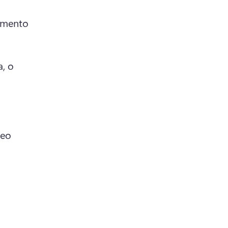
imento 
, o 
deo 