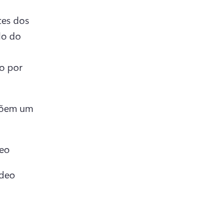
es dos 
o do 
 por 
põem um 
eo 
deo 