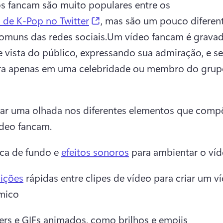
s fancam são muito populares entre os 
(opens in a new tab)
de K-Pop no Twitter
, mas são um pouco diferent
omuns das redes sociais.
Um vídeo fancam é gravad
 vista do público, expressando sua admiração, e se 
ra apenas em uma celebridade ou membro do grupo
ar uma olhada nos diferentes elementos que com
deo fancam. 
ca de fundo e 
efeitos sonoros
 para ambientar o víd
sições
 rápidas entre clipes de vídeo para criar um ví
mico 
kers e GIFs animados, como brilhos e emojis 