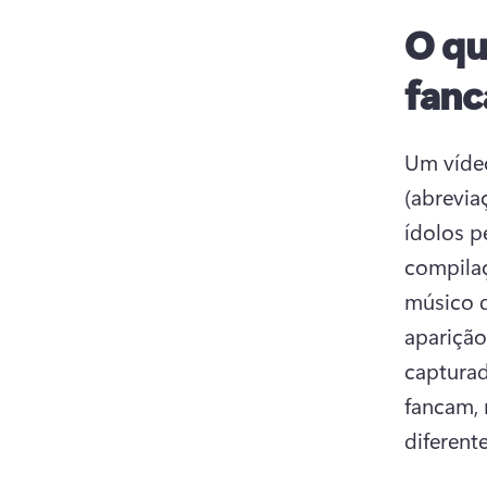
O qu
fan
Um vídeo
(abrevia
ídolos p
compilaç
músico 
aparição
capturad
fancam, 
diferent