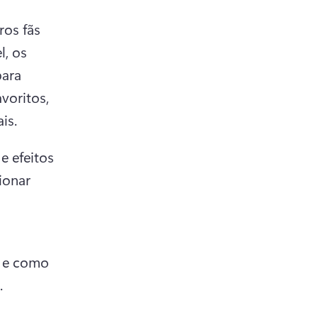
os fãs 
, os 
ara 
voritos, 
is. 
e efeitos 
onar 
 e como 
. 