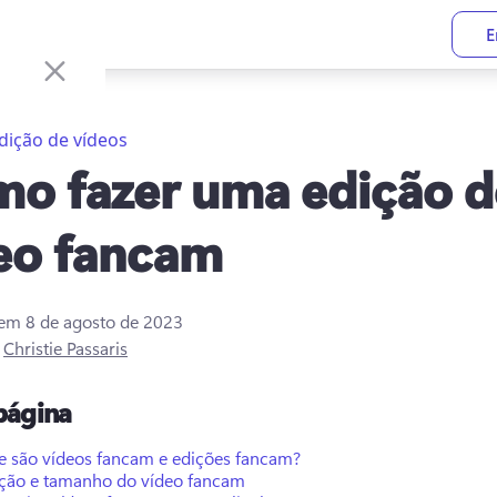
E
dição de vídeos
o fazer uma edição d
eo fancam
 em
8 de agosto de 2023
r
Christie Passaris
página
e são vídeos fancam e edições fancam?
ção e tamanho do vídeo fancam