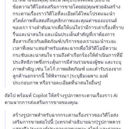
ข้อความวิดีโอส่งเสริมการขายโดยย่อ]
คุณช่วยฉันสร้าง
กระดานเรื่องราววิดีโอที่ละเอียดได้ไหม
โปรดแนะนำ
สไตล์ภาพที่แสดงถึงบุคลิกภาพและคุณค่าของแบรนด์
ของเรา ร่างลำดับฉากเพื่อให้แน่ใจว่ามีการเล่าเรื่องที่ราบ
รื่นและน่าสนใจ และเน้นประเด็นสำคัญที่เราต้องการ
สื่อสารเกี่ยวกับผลิตภัณฑ์/บริการของเรา
แนะนำระยะ
เวลาที่เหมาะสมสำหรับแต่ละฉากเพื่อให้วิดีโอมีความ
กระชับและน่าสนใจ รวมถึงคำเรียกร้องให้ดำเนินการที่มี
ประสิทธิภาพซึ่งกระตุ้นการมีส่วนร่วมของผู้ชม และระบุ
ภาพสำคัญ เช่น โลโก้ ภาพผลิตภัณฑ์ และคำรับรองจาก
ลูกค้า
นอกจากนี้ ให้พิจารณา [ระบุธีมเฉพาะ องค์
ประกอบภาพ หรือรายละเอียดที่น่าสนใจอื่นๆ]
ถัดไป พร้อมท์ Copilot ให้สร้างรูปภาพกระดานเรื่องราว AI 
ตามฉากการส่งเสริมการขายของคุณ:
สร้างรูปภาพสำหรับฉากกระดานเรื่องราวของวิดีโอส่ง
เสริมการขายต่อไปนี้: [แทรกคำอธิบายฉาก]
รูปภาพควร
แสดงถึง [ระบุองค์ประกอบภาพเฉพาะ สไตล์ และรายละ