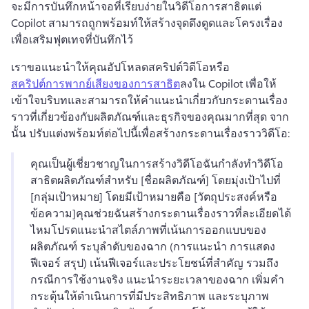
จะมีการบันทึกหน้าจอที่เรียบง่ายในวิดีโอการสาธิต
แต่ 
Copilot สามารถถูกพร้อมท์ให้สร้างจุดดึงดูดและโครงเรื่อง
เพื่อเสริมฟุตเทจที่บันทึกไว้
เราขอแนะนำให้คุณอัปโหลดสคริปต์วิดีโอหรือ 
สคริปต์การพากย์เสียงของการสาธิต
ลงใน Copilot เพื่อให้
เข้าใจบริบทและสามารถให้คำแนะนำเกี่ยวกับกระดานเรื่อง
ราวที่เกี่ยวข้องกับผลิตภัณฑ์และธุรกิจของคุณมากที่สุด 
จาก
นั้น ปรับแต่งพร้อมท์ต่อไปนี้เพื่อสร้างกระดานเรื่องราววิดีโอ:
คุณเป็นผู้เชี่ยวชาญในการสร้างวิดีโอ
ฉันกำลังทำวิดีโอ
สาธิตผลิตภัณฑ์สำหรับ [ชื่อผลิตภัณฑ์] โดยมุ่งเป้าไปที่ 
[กลุ่มเป้าหมาย] โดยมีเป้าหมายคือ [วัตถุประสงค์หรือ
ข้อความ]
คุณช่วยฉันสร้างกระดานเรื่องราวที่ละเอียดได้
ไหม
โปรดแนะนำสไตล์ภาพที่เน้นการออกแบบของ
ผลิตภัณฑ์ ระบุลำดับของฉาก (การแนะนำ การแสดง
ฟีเจอร์ สรุป) เน้นฟีเจอร์และประโยชน์ที่สำคัญ รวมถึง
กรณีการใช้งานจริง แนะนำระยะเวลาของฉาก เพิ่มคำ
กระตุ้นให้ดำเนินการที่มีประสิทธิภาพ และระบุภาพ